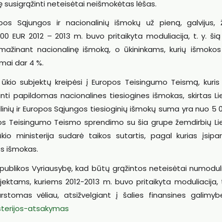
 susigrąžinti neteisėtai neišmokėtas lėšas.
os Sąjungos ir nacionalinių išmokų už pieną, galvijus,
0 EUR 2012 – 2013 m. buvo pritaikyta moduliacija, t. y. ši
ažinant nacionalinę išmoką, o ūkininkams, kurių išmokos v
mai dar 4 %.
 ūkio subjektų kreipėsi į Europos Teisingumo Teismą, kuris 
nti papildomas nacionalines tiesiogines išmokas, skirtas Li
inių ir Europos Sąjungos tiesioginių išmokų suma yra nuo 5 
ropos Teisingumo Teismo sprendimo su šia grupe žemdirbių Li
 ministerija sudarė taikos sutartis, pagal kurias įsipar
es išmokas.
spublikos Vyriausybę, kad būtų grąžintos neteisėtai numodu
ektams, kuriems 2012-2013 m. buvo pritaikyta moduliacija, 
tomas vėliau, atsižvelgiant į šalies finansines galimyb
sterijos-atsakymas