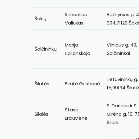
Rimantas
Bažnyčios g. 
Šakių
Valiukas
304,71120 Šaki
Marija
Vilniaus g. 49,
Šalčininkų
Liplianskaja
Šalčininkai
Lietuvininkų g.
Šilutės
Birutė Gustienė
15,99134 Šilutė
S. Dariaus ir S.
Stasė
Šilalės
Girėno g. 10, 
Erciuvienė
Šilalė