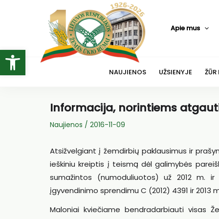
Pereiti
prie
Apie mus
turinio
Open toolbar
NAUJIENOS
UŽSIENYJE
ŽŪR
Informacija, norintiems atgau
Naujienos
/
2016-11-09
Atsižvelgiant į žemdirbių paklausimus ir praš
ieškiniu kreiptis į teismą dėl galimybės par
sumažintos (numoduliuotos) už 2012 m. ir 
įgyvendinimo sprendimu C (2012) 4391 ir 2013 m
Maloniai kviečiame bendradarbiauti visas Že