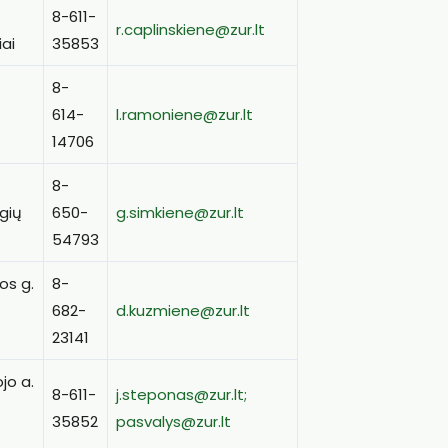
8-611-
r.caplinskiene@zur.lt
iai
35853
8-
614-
l.ramoniene@zur.lt
14706
8-
ėgių
650-
g.simkiene@zur.lt
54793
os g.
8-
682-
d.kuzmiene@zur.lt
23141
jo a.
8-611-
j.steponas@zur.lt;
35852
pasvalys@zur.lt