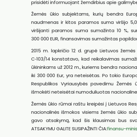
prisidėti informuojant žemdirbius apie galimybę
Žemės ūkio subjektams, kurių bendra Europ
naudmenas ir kitos paramos suma viršijo 5,00
viršijanti paramos suma sumažinta 10 %, sum
300 000 EUR, finansavimas sumažintas papildo
2015 m. lapkričio 12 d. grupė Lietuvos žemės
C‑103/14 konstatavo, kad reikalavimas sumaži
ūkininkams už 2012 m., kuriems bendra nacional
iki 300 000 Eur, yra neteisėtas. Po tokio Eu
Respublikos Vyriausybės pavedimu Žemės ūkio
išmokėti neteisėtai numoduliuotas nacionalin
Žemės ūkio rūmai raštu kreipėsi į Lietuvos Re
nacionalinės išmokos visiems žemės ūkio subj
gavo atsakymą, kad šis klausimas bus svars
ATSAKYMU GALITE SUSIPAŽINTI ČIA:
finansu-mini