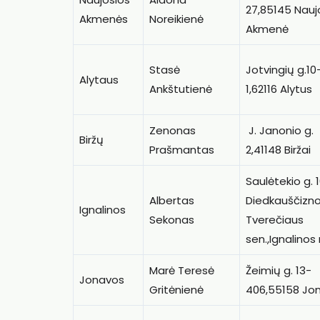
27,85145 Naujo
Akmenės
Noreikienė
Akmenė
Stasė
Jotvingių g.10
Alytaus
Ankštutienė
1,62116 Alytus
Zenonas
J. Janonio g.
Biržų
Prašmantas
2,41148 Biržai
Saulėtekio g. 1
Albertas
Diedkauščiznos
Ignalinos
Sekonas
Tverečiaus
sen.,Ignalinos r
Marė Teresė
Žeimių g. 13-
Jonavos
Gritėnienė
406,55158 Jo