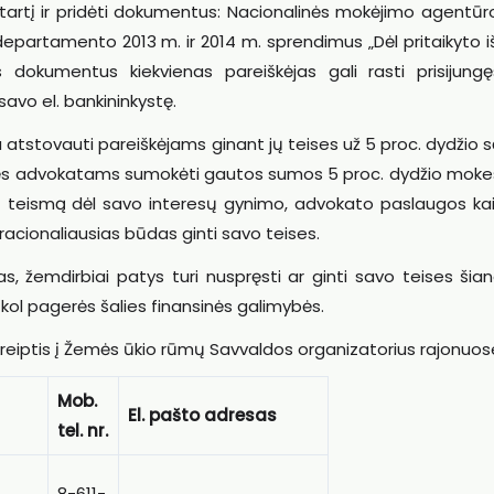
i sutartį ir pridėti dokumentus: Nacionalinės mokėjimo agentūr
departamento 2013 m. ir 2014 m. sprendimus „Dėl pritaikyto 
 dokumentus kiekvienas pareiškėjas gali rasti prisijungę
avo el. bankininkystę.
a atstovauti pareiškėjams ginant jų teises už 5 proc. dydžio
turės advokatams sumokėti gautos sumos 5 proc. dydžio mokes
si į teismą dėl savo interesų gynimo, advokato paslaugos ka
racionaliausias būdas ginti savo teises.
, žemdirbiai patys turi nuspręsti ar ginti savo teises šian
 kol pagerės šalies finansinės galimybės.
reiptis į Žemės ūkio rūmų Savvaldos organizatorius rajonuos
Mob.
El. pašto adresas
tel. nr.
8-611-