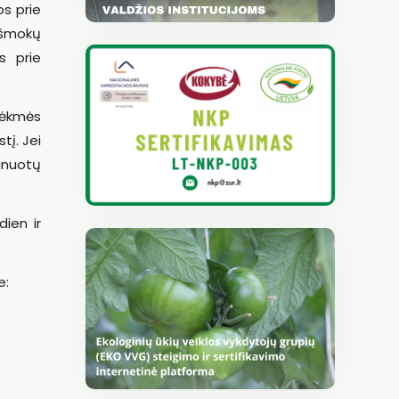
os prie
išmokų
s prie
 sėkmės
tį. Jei
inuotų
dien ir
e: