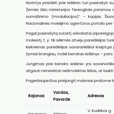
Norintys prisidėti prie ieškinio turi pasirašyt
Žemės ūkio ministerijos Tiesioginės paramos 
sumažinimo (moduliacijos)“ – kopijas. Šiuos
Nacionalinės mokėjimo agentūros portalo per s
Pagal pasirašytą sutartį advokatai įsipareigoj
mokestį, t. y. tik sėkmės atveju pareiškėjas 
kiekvienas pareiškėjas savarankiškai kreiptų
žymiai brangiau, todėl bendras ieškinys – pats 
Jungimas prie bendro ieškinio yra savanoriškas
atgauti neteisėtai neišmokėtas lėšas, ar laukti
Pageidaujančius prisijungti maloniai prašome k
Vardas,
Rajonas
Adresas
Pavardė
V. Kudirkos g.
Naujosios
Aldona