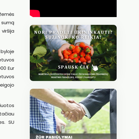
 žemės
ą sumą
iršija
byloje
etuvos
000 Eur
etuvos
eigojo
liuotos
tačiau
es. SU