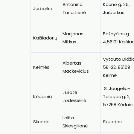
Antanina
Kauno g. 25,
Jurbarko
Tunaitienė
Jurbarkas
Marijonas
Bažnyčios g.
Kaišiadorių
Mitkus
4,56121 Kaišia
Vytauto Didžio
Albertas
Kelmės
58-22, 86109
Mackevičius
Kelmė
S. Jaugelio-
Jūratė
Kėdainių
Telegos g. 2,
Jodeikienė
57268 Kėdaini
Lolita
Skuodo
Skuodas
Skiesgilienė