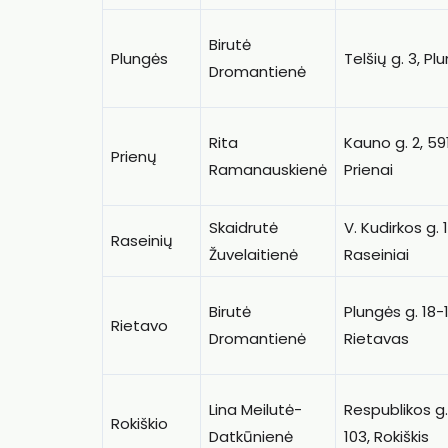
Birutė
Plungės
Telšių g. 3, Pl
Dromantienė
Rita
Kauno g. 2, 59
Prienų
Ramanauskienė
Prienai
Skaidrutė
V. Kudirkos g. 1
Raseinių
Žuvelaitienė
Raseiniai
Birutė
Plungės g. 18-1
Rietavo
Dromantienė
Rietavas
Lina Meilutė-
Respublikos g
Rokiškio
Datkūnienė
103, Rokiškis