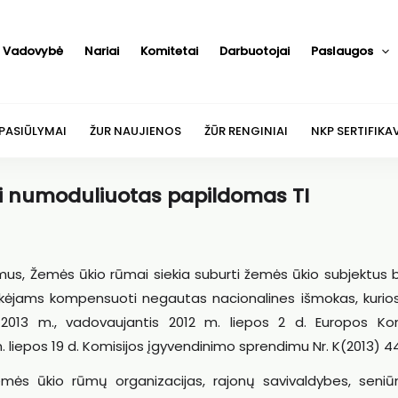
Vadovybė
Nariai
Komitetai
Darbuotojai
Paslaugos
 PASIŪLYMAI
ŽUR NAUJIENOS
ŽŪR RENGINIAI
NKP SERTIFIKA
ti numoduliuotas papildomas TI
ymus, Žemės ūkio rūmai siekia suburti žemės ūkio subjektus
eiškėjams kompensuoti negautas nacionalines išmokas, kurio
2013 m., vadovaujantis 2012 m. liepos 2 d. Europos Kom
. liepos 19 d. Komisijos įgyvendinimo sprendimu Nr. K(2013) 4
mės ūkio rūmų organizacijas, rajonų savivaldybes, seniūni