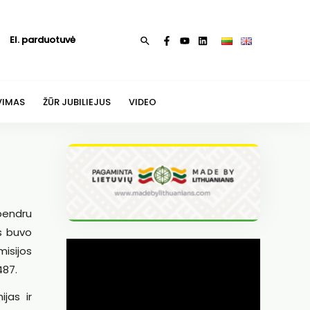
El. parduotuvė
Paieška
VIMAS
ŽŪR JUBILIEJUS
VIDEO
 bendru
s buvo
isijos
487.
jas ir