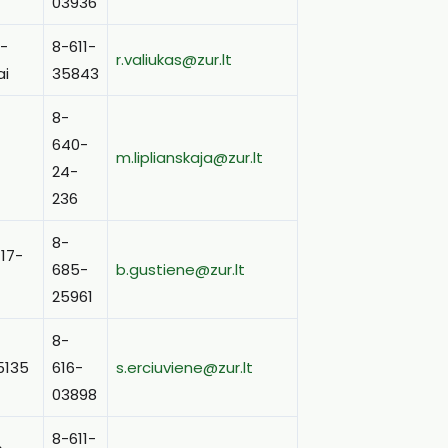
03936
4-
8-611-
r.valiukas@zur.lt
ai
35843
8-
640-
m.liplianskaja@zur.lt
24-
236
8-
 17-
685-
b.gustiene@zur.lt
25961
8-
75135
616-
s.erciuviene@zur.lt
03898
8-611-