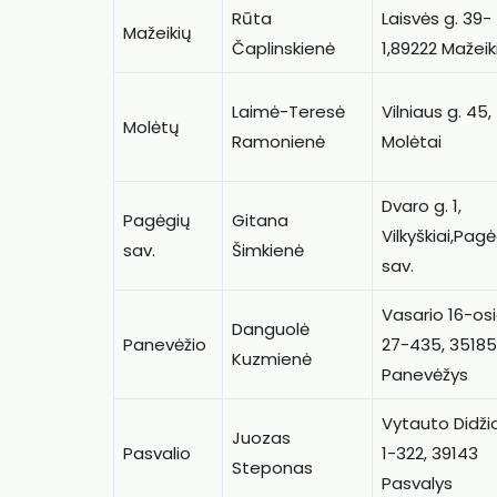
Rūta
Laisvės g. 39-
Mažeikių
Čaplinskienė
1,89222 Mažeik
Laimė-Teresė
Vilniaus g. 45,
Molėtų
Ramonienė
Molėtai
Dvaro g. 1,
Pagėgių
Gitana
Vilkyškiai,Pag
sav.
Šimkienė
sav.
Vasario 16-osi
Danguolė
Panevėžio
27-435, 35185
Kuzmienė
Panevėžys
Vytauto Didžio
Juozas
Pasvalio
1-322, 39143
Steponas
Pasvalys