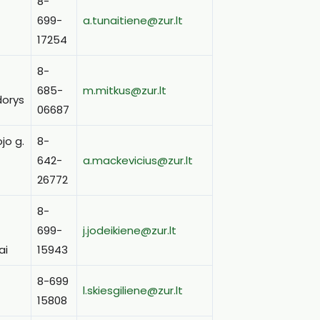
8-
699-
a.tunaitiene@zur.lt
17254
8-
685-
m.mitkus@zur.lt
dorys
06687
jo g.
8-
642-
a.mackevicius@zur.lt
26772
8-
699-
j.jodeikiene@zur.lt
ai
15943
8-699
l.skiesgiliene@zur.lt
15808