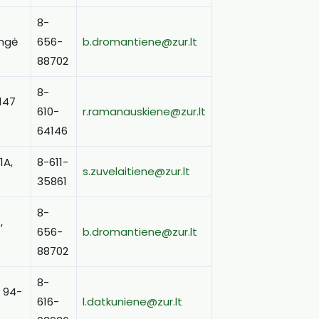
8-
ungė
656-
b.dromantiene@zur.lt
88702
8-
147
610-
r.ramanauskiene@zur.lt
64146
1A,
8-611-
s.zuvelaitiene@zur.lt
35861
8-
,
656-
b.dromantiene@zur.lt
88702
8-
. 94-
616-
l.datkuniene@zur.lt