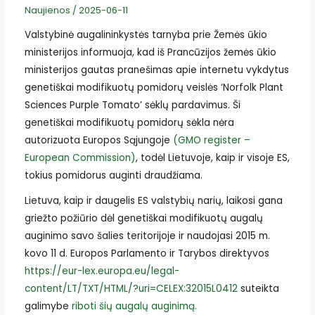
Naujienos
/
2025-06-11
Valstybinė augalininkystės tarnyba prie Žemės ūkio
ministerijos informuoja, kad iš Prancūzijos žemės ūkio
ministerijos gautas pranešimas apie internetu vykdytus
genetiškai modifikuotų pomidorų veislės ‘Norfolk Plant
Sciences Purple Tomato’ sėklų pardavimus. Ši
genetiškai modifikuotų pomidorų sėkla nėra
autorizuota Europos Sąjungoje
(GMO register –
European Commission)
, todėl Lietuvoje, kaip ir visoje ES,
tokius pomidorus auginti draudžiama.
Lietuva, kaip ir daugelis ES valstybių narių, laikosi gana
griežto požiūrio dėl genetiškai modifikuotų augalų
auginimo savo šalies teritorijoje ir naudojasi 2015 m.
kovo 11 d. Europos Parlamento ir Tarybos direktyvos
https://eur-lex.europa.eu/legal-
content/LT/TXT/HTML/?uri=CELEX:32015L0412
suteikta
galimybe
riboti šių augalų auginimą.