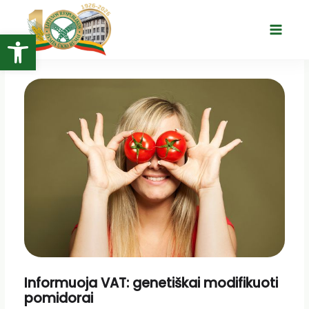
Pereiti
prie
Open toolbar
Main
turinio
Menu
Informuoja VAT: genetiškai modifikuoti
pomidorai