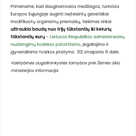
Primename, kad dauginamosios medžiagos, turinčios
Europos Sąjungoje auginti neįteisintų genetiškai
modifikuotų organizmų priemaišų, tiekimas rinkai
užtraukia baudą nuo trijų tūkstančių iki keturių
tūkstančių eurų
–
Lietuvos Respublikos administracinių
nusižengimų kodekso patvirtinimo
, įsigaliojimo ir
įgyvendinimo tvarkos įstatymo 312 straipsnio 6 dalis.
Valstybinės augalininkystės tarnybos prie Žemės ūkio
ministerijos informacija