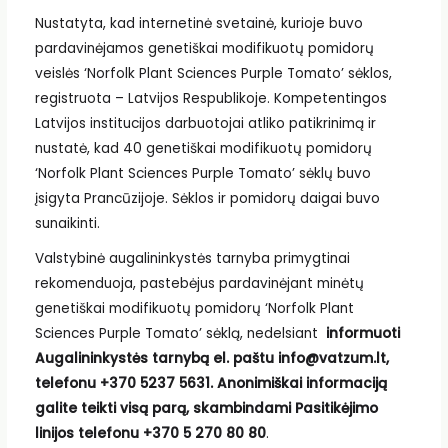
Nustatyta, kad internetinė svetainė, kurioje buvo
pardavinėjamos genetiškai modifikuotų pomidorų
veislės ‘Norfolk Plant Sciences Purple Tomato’ sėklos,
registruota – Latvijos Respublikoje. Kompetentingos
Latvijos institucijos darbuotojai atliko patikrinimą ir
nustatė, kad 40 genetiškai modifikuotų pomidorų
‘Norfolk Plant Sciences Purple Tomato’ sėklų buvo
įsigyta Prancūzijoje. Sėklos ir pomidorų daigai buvo
sunaikinti.
Valstybinė augalininkystės tarnyba primygtinai
rekomenduoja, pastebėjus pardavinėjant minėtų
genetiškai modifikuotų pomidorų ‘Norfolk Plant
Sciences Purple Tomato’ sėklą, nedelsiant
informuoti
Augalininkystės tarnybą el. paštu info@vatzum.lt,
telefonu +370 5237 5631. Anonimiškai informaciją
galite teikti visą parą, skambindami Pasitikėjimo
linijos telefonu +370 5 270 80 80
.