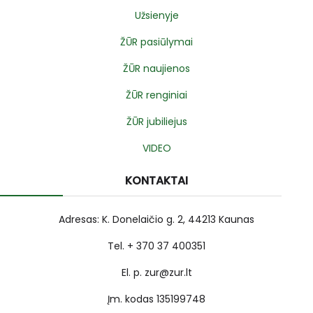
Užsienyje
ŽŪR pasiūlymai
ŽŪR naujienos
ŽŪR renginiai
ŽŪR jubiliejus
VIDEO
KONTAKTAI
Adresas: K. Donelaičio g. 2, 44213 Kaunas
Tel. + 370 37 400351
El. p. zur@zur.lt
Įm. kodas 135199748