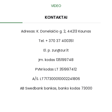
VIDEO
KONTAKTAI
Adresas: K. Donelaičio g. 2, 44213 Kaunas
Tel. + 370 37 400351
El. p. zur@zur.lt
Įm. kodas 135199748
PVM kodas LT 351997412
A/S. LT717300010002241806
AB Swedbank bankas, banko kodas 73000