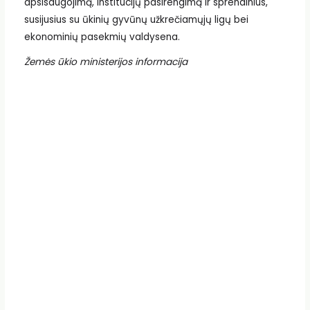
apsisaugojimą, institucijų pasirengimą ir sprendinius,
susijusius su ūkinių gyvūnų užkrečiamųjų ligų bei
ekonominių pasekmių valdysena.
Žemės ūkio ministerijos informacija