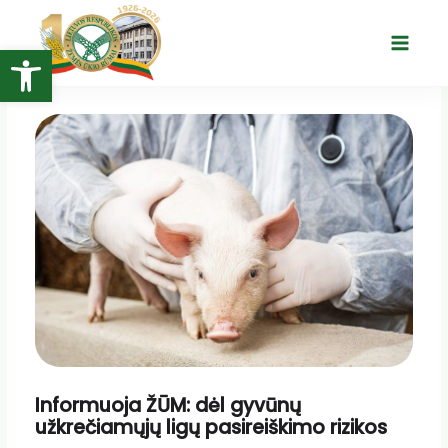
Pereiti
prie
Open toolbar
Main
turinio
Menu
Informuoja ŽŪM: dėl gyvūnų
užkrečiamųjų ligų pasireiškimo rizikos