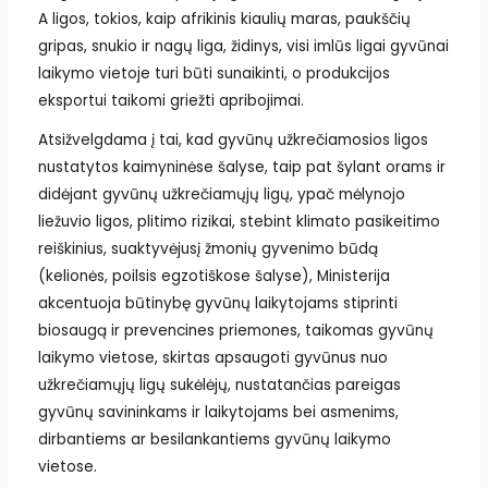
A ligos, tokios, kaip afrikinis kiaulių maras, paukščių
gripas, snukio ir nagų liga, židinys, visi imlūs ligai gyvūnai
laikymo vietoje turi būti sunaikinti, o produkcijos
eksportui taikomi griežti apribojimai.
Atsižvelgdama į tai, kad gyvūnų užkrečiamosios ligos
nustatytos kaimyninėse šalyse, taip pat šylant orams ir
didėjant gyvūnų užkrečiamųjų ligų, ypač mėlynojo
liežuvio ligos, plitimo rizikai, stebint klimato pasikeitimo
reiškinius, suaktyvėjusį žmonių gyvenimo būdą
(kelionės, poilsis egzotiškose šalyse), Ministerija
akcentuoja būtinybę gyvūnų laikytojams stiprinti
biosaugą ir prevencines priemones, taikomas gyvūnų
laikymo vietose, skirtas apsaugoti gyvūnus nuo
užkrečiamųjų ligų sukėlėjų, nustatančias pareigas
gyvūnų savininkams ir laikytojams bei asmenims,
dirbantiems ar besilankantiems gyvūnų laikymo
vietose.