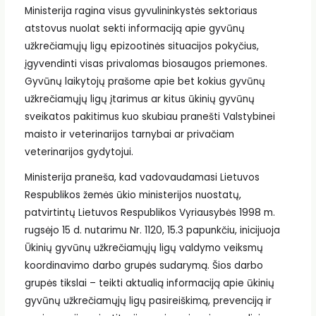
Ministerija ragina visus gyvulininkystės sektoriaus
atstovus nuolat sekti informaciją apie gyvūnų
užkrečiamųjų ligų epizootinės situacijos pokyčius,
įgyvendinti visas privalomas biosaugos priemones.
Gyvūnų laikytojų prašome apie bet kokius gyvūnų
užkrečiamųjų ligų įtarimus ar kitus ūkinių gyvūnų
sveikatos pakitimus kuo skubiau pranešti Valstybinei
maisto ir veterinarijos tarnybai ar privačiam
veterinarijos gydytojui.
Ministerija praneša, kad vadovaudamasi Lietuvos
Respublikos žemės ūkio ministerijos nuostatų,
patvirtintų Lietuvos Respublikos Vyriausybės 1998 m.
rugsėjo 15 d. nutarimu Nr. 1120, 15.3 papunkčiu, inicijuoja
Ūkinių gyvūnų užkrečiamųjų ligų valdymo veiksmų
koordinavimo darbo grupės sudarymą. Šios darbo
grupės tikslai – teikti aktualią informaciją apie ūkinių
gyvūnų užkrečiamųjų ligų pasireiškimą, prevenciją ir