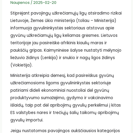
Naujienos
/
2025-02-20
Stiprėjant pavojingų užkrečiamųjų ligų atsiradimo rizikai
Lietuvoje, Žemės ūkio ministerija (toliau – Ministerija)
informuoja gyvulininkystės sektoriaus atstovus apie
gyvūnų užkrečiamųjų ligų keliamas grėsmes. Lietuvos
teritorijoje jau pasireiškė afrikinis kiaulių maras ir
paukščių gripas. Kaimyninėse šalyse nustatyti mėlynojo
liežuvio židinys (Lenkija) ir snukio ir nagų ligos židinys
(Vokietija).
Ministerija atkreipia dėmesį, kad pasireiškus gyvūnų
užkrečiamosioms ligoms gyvulininkystės sektoriuje
patiriami dideli ekonominiai nuostoliai dėl gyvūnų
produktyvumo sumažėjimo, gydymo ir vakcinavimo
išlaidų, taip pat dėl apribojimų gyvulių perkėlimui į kitas
ES valstybes nares ir trečiųjų šalių taikomų apribojimų
gyvulių importui.
Jeigu nustatomas pavojingos aukščiausios kategorijos