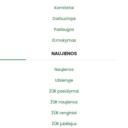
Komitetai
Darbuotojai
Paslaugos
El.mokymas
NAUJIENOS
Naujienos
Užsienyje
ŽŪR pasiūlymai
ŽŪR naujienos
ŽŪR renginiai
ŽŪR jubiliejus