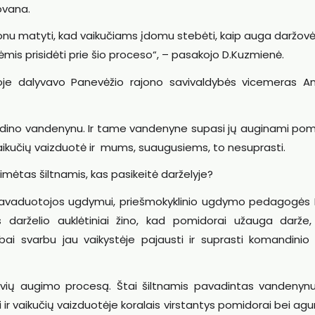
ovana.
lonu matyti, kad vaikučiams įdomu stebėti, kaip auga daržovė
mis prisidėti prie šio proceso“, – pasakojo D.Kuzmienė.
oje dalyvavo Panevėžio rajono savivaldybės vicemeras A
avadino vandenynu. Ir tame vandenyne supasi jų auginami pom
ikučių vaizduotė ir mums, suaugusiems, to nesuprasti.
aimėtas šiltnamis, kas pasikeitė darželyje?
us pavaduotojos ugdymui, priešmokyklinio ugdymo pedagogės
s darželio auklėtiniai žino, kad pomidorai užauga darže
bai svarbu jau vaikystėje pajausti ir suprasti komandinio
vių augimo procesą. Štai šiltnamis pavadintas vandenynu,
ir vaikučių vaizduotėje koralais virstantys pomidorai bei agur