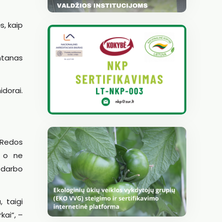
s, kaip
ntanas
idorai.
 Redos
, o ne
 darbo
 taigi
kai“, –