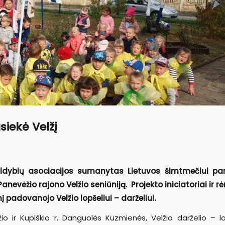
siekė Velžį
aldybių asociacijos sumanytas Lietuvos šimtmečiui pa
anevėžio rajono Velžio seniūniją. Projekto iniciatoriai ir 
 padovanojo Velžio lopšeliui – darželiui.
 ir Kupiškio r. Danguolės Kuzmienės, Velžio darželio – lo