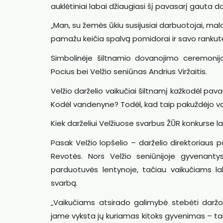
auklėtiniai labai džiaugiasi šį pavasarį gauta d
„Man, su žemės ūkiu susijusiai darbuotojai, ma
pamažu keičia spalvą pomidorai ir savo rankutė
Simbolinėje šiltnamio dovanojimo ceremonij
Pocius bei Velžio seniūnas Andrius Viržaitis.
Velžio darželio vaikučiai šiltnamį kažkodėl p
Kodėl vandenyne? Todėl, kad taip pakuždėjo va
Kiek darželiui Velžiuose svarbus ŽŪR konkurse l
Pasak Velžio lopšelio – darželio direktoria
Revotės. Nors Velžio seniūnijoje gyvenanty
parduotuvės lentynoje, tačiau vaikučiams la
svarbą.
„Vaikučiams atsirado galimybė stebėti daržo
jame vyksta jų kuriamas kitoks gyvenimas – tai 