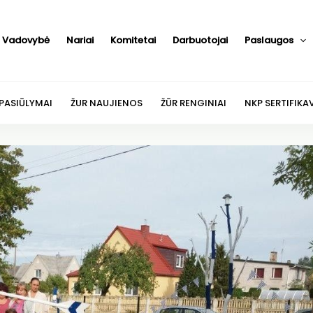
Vadovybė
Nariai
Komitetai
Darbuotojai
Paslaugos
 PASIŪLYMAI
ŽUR NAUJIENOS
ŽŪR RENGINIAI
NKP SERTIFIKA