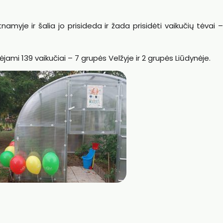
namyje ir šalia jo prisideda ir žada prisidėti vaikučių tėvai –
uklėjami 139 vaikučiai – 7 grupės Velžyje ir 2 grupės Liūdynėje.