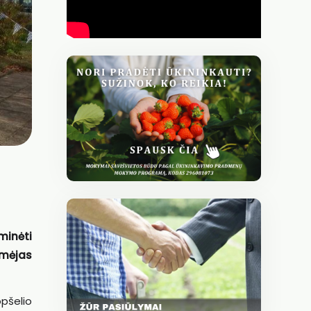
minėti
rėmėjas
pšelio