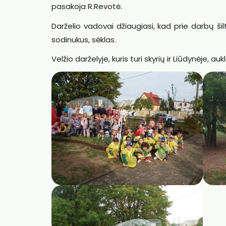
pasakoja R.Revotė.
Darželio vadovai džiaugiasi, kad prie darbų šilt
sodinukus, sėklas.
Velžio darželyje, kuris turi skyrių ir Liūdynėje, a