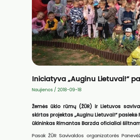
Iniciatyva „Auginu Lietuvai!“ pa
Naujienos
/
2018-09-18
Žemės ūkio rūmų (ŽŪR) ir Lietuvos saviv
skirtas projektas „Auginu Lietuvai!“ pasiekė P
ūkininkas Rimantas Barzda oficialiai šiltnamį
Pasak ŽŪR Savivaldos organizatorės Panevėžio