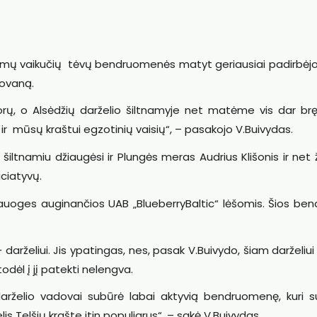
lėjamų vaikučių tėvų bendruomenės matyt geriausiai padirbėj
dovaną.
ų, o Alsėdžių darželio šiltnamyje net matėme vis dar brę
ir mūsų kraštui egzotinių vaisių“, – pasakojo V.Buivydas.
u šiltnamiu džiaugėsi ir Plungės meras Audrius Klišonis ir net
iciatyvų.
lauoges auginančios UAB „BlueberryBaltic“ lėšomis. Šios be
– darželiui. Jis ypatingas, nes, pasak V.Buivydo, šiam darželiu
 todėl į jį patekti nelengva.
darželio vadovai subūrė labai aktyvią bendruomenę, kuri 
lis Telšių krašte itin populiarus“, – sakė V.Buivydas.