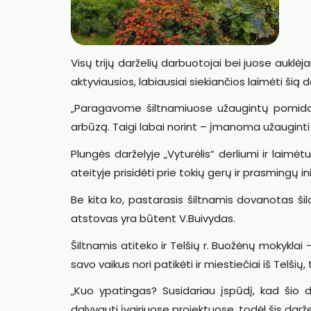
Visų trijų darželių darbuotojai bei juose auk
aktyviausios, labiausiai siekiančios laimėti šią 
„Paragavome šiltnamiuose užaugintų pomidor
arbūzą. Taigi labai norint – įmanoma užauginti 
Plungės darželyje „Vyturėlis“ derliumi ir laimėt
ateityje prisidėti prie tokių gerų ir prasmingų in
Be kita ko, pastarasis šiltnamis dovanotas ši
atstovas yra būtent V.Buivydas.
Šiltnamis atiteko ir Telšių r. Buožėnų mokyklai 
savo vaikus nori patikėti ir miestiečiai iš Telšių,
„Kuo ypatingas? Susidariau įspūdį, kad šio 
dalyvauti įvairiuose projektuose, todėl šis darže