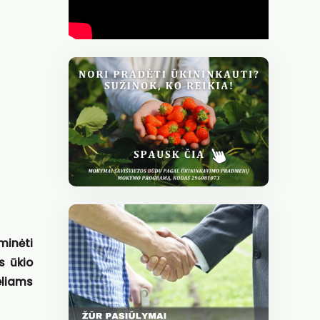
minėti
s ūkio
eliams