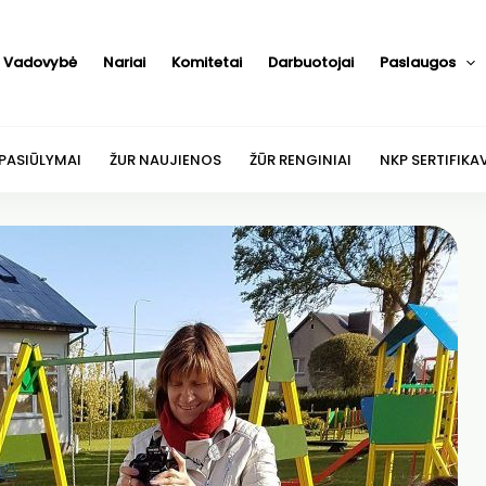
Vadovybė
Nariai
Komitetai
Darbuotojai
Paslaugos
 PASIŪLYMAI
ŽUR NAUJIENOS
ŽŪR RENGINIAI
NKP SERTIFIKA