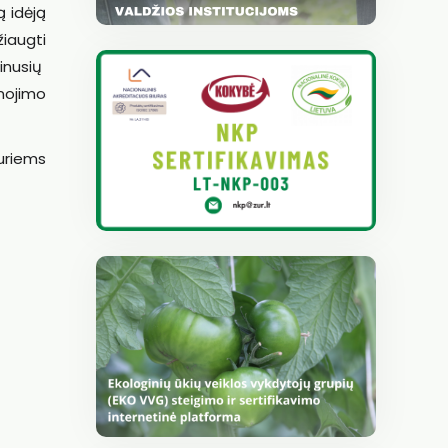
ą idėją
žiaugti
inusių
nojimo
kuriems