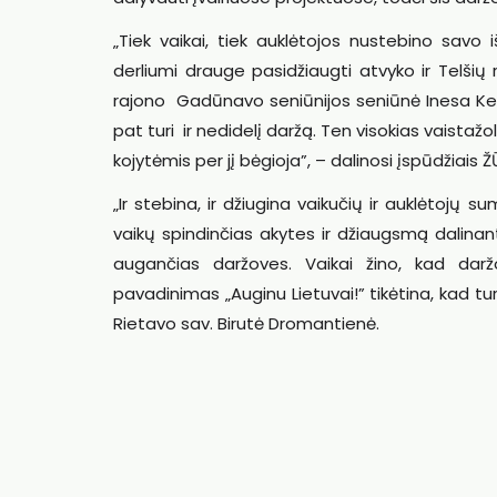
„Tiek vaikai, tiek auklėtojos nustebino savo
derliumi drauge pasidžiaugti atvyko ir Telšių
rajono Gadūnavo seniūnijos seniūnė Inesa Kesmin
pat turi ir nedidelį daržą. Ten visokias vaistažo
kojytėmis per jį bėgioja”, – dalinosi įspūdžiais 
„Ir stebina, ir džiugina vaikučių ir auklėtojų
vaikų spindinčias akytes ir džiaugsmą dalinanti
augančias daržoves. Vaikai žino, kad daržo
pavadinimas „Auginu Lietuvai!” tikėtina, kad tur
Rietavo sav. Birutė Dromantienė.