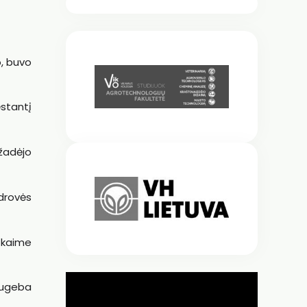
o, buvo
stantį
 žadėjo
ndrovės
i kaime
sugeba