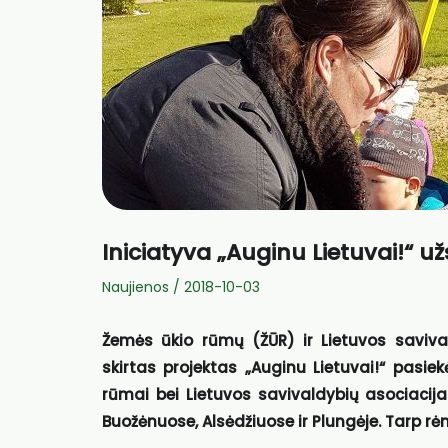
Iniciatyva „Auginu Lietuvai!“ už
Naujienos
/
2018-10-03
Žemės ūkio rūmų (ŽŪR) ir Lietuvos saviv
skirtas projektas „Auginu Lietuvai!“ pasiek
rūmai bei Lietuvos savivaldybių asociacija
Buožėnuose, Alsėdžiuose ir Plungėje. Tarp rė