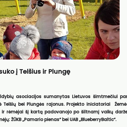
suko į Telšius ir Plungę
aldybių asociacijos sumanytas Lietuvos šimtmečiui pa
ė Telšių bei Plungės rajonus. Projekto iniciatoriai Žemė
 ir rėmėjai šį kartą padovanojo po šiltnamį vaikų darž
mėjų: ŽŪKB „Pamario pienas“ bei UAB „BlueberryBaltic“.