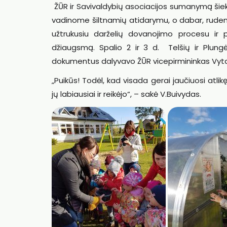
ŽŪR ir Savivaldybių asociacijos sumanymą šiek 
vadinome šiltnamių atidarymu, o dabar, rudenė
užtrukusiu darželių dovanojimo procesu ir pa
džiaugsmą. Spalio 2 ir 3 d. Telšių ir Plungė
dokumentus dalyvavo ŽŪR vicepirmininkas Vytaut
„Puikūs! Todėl, kad visada gerai jaučiuosi atlik
jų labiausiai ir reikėjo“, – sakė V.Buivydas.