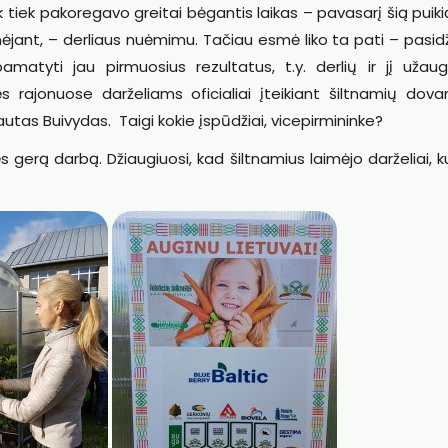
tiek pakoregavo greitai bėgantis laikas – pavasarį šią puiki
jant, – derliaus nuėmimu. Tačiau esmė liko ta pati – pasid
matyti jau pirmuosius rezultatus, t.y. derlių ir jį užaug
s rajonuose darželiams oficialiai įteikiant šiltnamių dova
as Buivydas. Taigi kokie įspūdžiai, vicepirmininke?
ęs gerą darbą. Džiaugiuosi, kad šiltnamius laimėjo darželiai, 