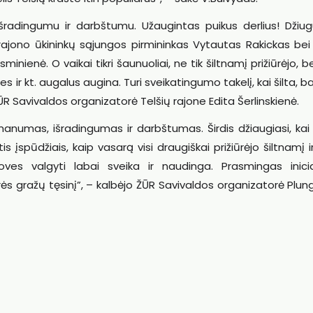
 išradingumu ir darbštumu. Užaugintas puikus derlius! Džiug
 rajono ūkininkų sąjungos pirmininkas Vytautas Rakickas bei
ienė. O vaikai tikri šaunuoliai, ne tik šiltnamį prižiūrėjo, b
les ir kt. augalus augina. Turi sveikatingumo takelį, kai šilta, 
ŽŪR Savivaldos organizatorė Telšių rajone Edita Šerlinskienė.
 sumanumas, išradingumas ir darbštumas. Širdis džiaugiasi, ka
s įspūdžiais, kaip vasarą visi draugiškai prižiūrėjo šiltnamį 
ves valgyti labai sveika ir naudinga. Prasmingas inici
ės gražų tęsinį”, – kalbėjo ŽŪR Savivaldos organizatorė Plungė