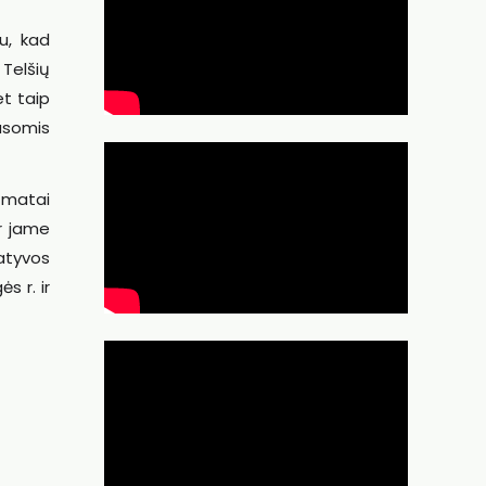
u, kad
 Telšių
et taip
basomis
i matai
ir jame
atyvos
s r. ir