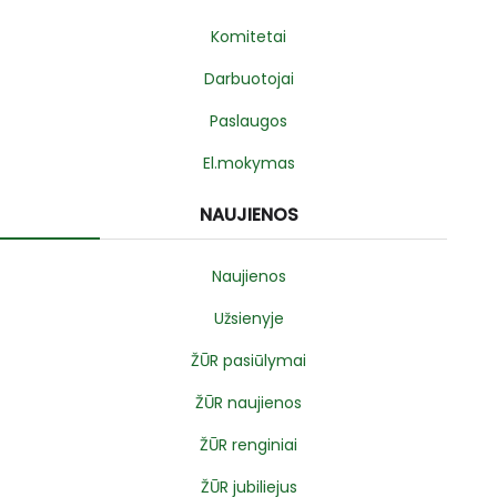
Komitetai
Darbuotojai
Paslaugos
El.mokymas
NAUJIENOS
Naujienos
Užsienyje
ŽŪR pasiūlymai
ŽŪR naujienos
ŽŪR renginiai
ŽŪR jubiliejus