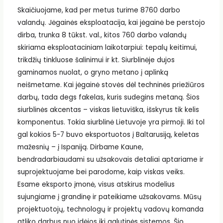
Skaičiuojame, kad per metus turime 8760 darbo
valandų. Jėgainės eksploatacija, kai jėgainė be perstojo
dirba, trunka 8 tūkst. val., kitos 760 darbo valandų
skiriama eksploataciniam laikotarpiui: tepalų keitimui,
trikdžių tinkluose šalinimui ir kt. Siurblinėje dujos
gaminamos nuolat, o gryno metano į aplinką
neišmetame. Kai jėgainė stovės dėl techninės priežiūros
darbų, tada degs fakelas, kuris sudegins metaną. Šios
siurblinės akcentas – viskas lietuviška, išskyrus tik kelis
komponentus. Tokia siurblinė Lietuvoje yra pirmoji. Iki tol
gal kokios 5-7 buvo eksportuotos į Baltarusiją, keletas
mažesnių – į Ispaniją. Dirbame Kaune,
bendradarbiaudami su užsakovais detaliai aptariame ir
suprojektuojame bei parodome, kaip viskas veiks.
Esame eksporto įmonė, visus atskirus modelius
sujungiame į grandinę ir pateikiame užsakovams. Mūsų
projektuotojų, technologų ir projektų vadovų komanda
atliko darbus nuo idėjos iki galutinės sistemos. Šio