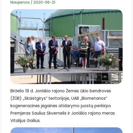
Naujienos
/
2020-06-21
Birželio 19 d. Joniškio rajono Žemės ūkio bendrovės
(ŽŪB) „Skaistgirys“ teritorijoje, UAB „Biometanos“
kogeneracinės jėgainės atidarymo juostą perkirpo
Premjeras Saulius Skvernelis ir Joniškio rajono meras
Vitalijus Gailius.