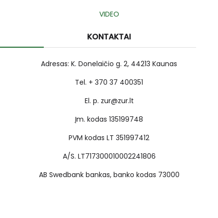
VIDEO
KONTAKTAI
Adresas: K. Donelaičio g. 2, 44213 Kaunas
Tel. + 370 37 400351
El. p. zur@zur.lt
Įm. kodas 135199748
PVM kodas LT 351997412
A/S. LT717300010002241806
AB Swedbank bankas, banko kodas 73000