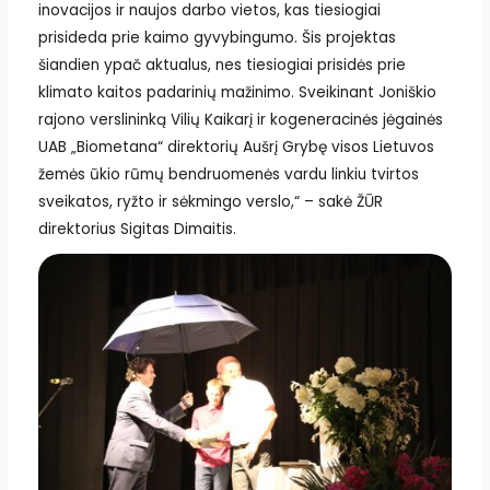
inovacijos ir naujos darbo vietos, kas tiesiogiai
prisideda prie kaimo gyvybingumo. Šis projektas
šiandien ypač aktualus, nes tiesiogiai prisidės prie
klimato kaitos padarinių mažinimo. Sveikinant Joniškio
rajono verslininką Vilių Kaikarį ir kogeneracinės jėgainės
UAB „Biometana“ direktorių Aušrį Grybę visos Lietuvos
žemės ūkio rūmų bendruomenės vardu linkiu tvirtos
sveikatos, ryžto ir sėkmingo verslo,“ – sakė ŽŪR
direktorius Sigitas Dimaitis.