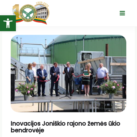
Pereiti
prie
Open toolbar
Main
turinio
Menu
Inovacijos Joniškio rajono žemės ūkio
bendrovėje