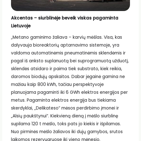
Akcentas – siurblinėje beveik viskas pagaminta
Lietuvoje
„Metano gaminimo žaliava – karvių mėšlas. Visa, kas
dalyvauja bioreaktorių aptarnavimo sistemoje, yra
valdoma automatinėmis pneumatinėmis sklendėmis ir
pagal iš anksto suplanuotą bei suprogramuotą užduotį,
sklendės atsidaro ir paima tiek substrato, kiek reikia,
daromos biodujų apskaitos. Dabar jėgainė gamina ne
mažiau kaip 800 kWh, tačiau perspektyvoje
planuojama pagaminti iki 6 GWh elektros energijos per
metus. Pagaminta elektros energija bus tiekiama
skerdyklai, „Delikateso“ mėsos perdirbimo įmonei ir
„Alsių paukštynui“. Kiekvieną dieną į mėšlo siurblinę
supilama 120 t mėšlo, toks pats jo kiekis ir išpilamas.
Nuo pirminės mėšlo žaliavos iki dujų gamybos, srutos
laikomos rezervuaruose iki vieno mėnesio.