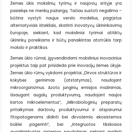
Žemės ūkis mokslinių tyrimų ir naujovių srityje yra
pasiekęs ne menką pažangą. Tačiau sustoti negalima –
būtina vystyti naujus verslo modelius, pagrįstus
alternatyviais ištekliais, skatinti inovatyvų ūkininkavimą
Europoje, siekiant, kad moksliniai tyrimai atitiktų
ūkininkų poreikiams ir būtų panaikintas atotrūkis tarp
mokslo ir praktikos.
Žemės ūkio rūmai, įgyvendindami mokslinius inovacinius
projektus taip pat prisideda prie inovacijų žemės ūkyje.
Žemės ūkio rūmų vykdomi projektai „Dirvos struktūros ir
kokybės gerinimas (atstatymas), naudojant
mikroorganizmus. Azoto junginių emisijos mažinimas,
išsaugant augalų produktyvumą, naudojant naujos
kartos mikroelementus“, „Mikrobiologinių preparatų
pritaikymas daržovių produktyvumui ir atsparumui
fitopatogenams didinti bei dirvožemio ekosistemos
būklei pagerinti“, bei „Integruotos tiksliosios
augalininkystės sistemos naudojimas siekiant mažinti