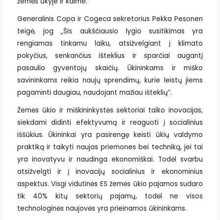
žemės ūkyje ir kaime.
Generalinis Copa ir Cogeca sekretorius Pekka Pesonen
teigė, jog „Šis aukščiausio lygio susitikimas yra
rengiamas tinkamu laiku, atsižvelgiant į klimato
pokyčius, senkančius išteklius ir sparčiai augantį
pasaulio gyventojų skaičių. Ūkininkams ir miško
savininkams reikia naujų sprendimų, kurie leistų jiems
pagaminti daugiau, naudojant mažiau išteklių”.
Žemės ūkio ir miškininkystės sektoriai taiko inovacijas,
siekdami didinti efektyvumą ir reaguoti į socialinius
iššūkius. Ūkininkai yra pasirengę keisti ūkių valdymo
praktiką ir taikyti naujas priemones bei techniką, jei tai
yra inovatyvu ir naudinga ekonomiškai. Todėl svarbu
atsižvelgti ir į inovacijų socialinius ir ekonominius
aspektus. Visgi vidutinės ES žemės ūkio pajamos sudaro
tik 40% kitų sektorių pajamų, todėl ne visos
technologinės naujovės yra prieinamos ūkininkams.