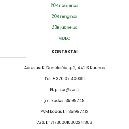
ŽŪR naujienos
ŽŪR renginiai
ŽŪR jubiliejus
VIDEO
KONTAKTAI
Adresas: K. Donelaičio g. 2, 44213 Kaunas
Tel. + 370 37 400351
El. p. zur@zur.lt
Įm. kodas 135199748
PVM kodas LT 351997412
A/S. LT717300010002241806