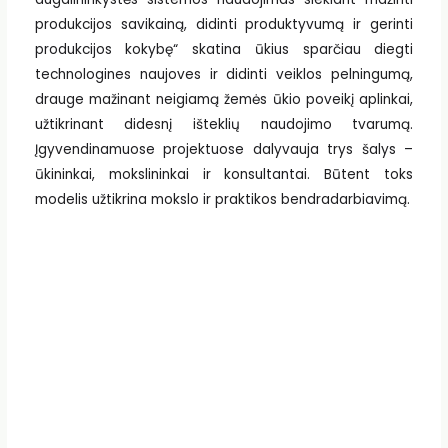
produkcijos savikainą, didinti produktyvumą ir gerinti
produkcijos kokybę“ skatina ūkius sparčiau diegti
technologines naujoves ir didinti veiklos pelningumą,
drauge mažinant neigiamą žemės ūkio poveikį aplinkai,
užtikrinant didesnį išteklių naudojimo tvarumą.
Įgyvendinamuose projektuose dalyvauja trys šalys –
ūkininkai, mokslininkai ir konsultantai. Būtent toks
modelis užtikrina mokslo ir praktikos bendradarbiavimą.