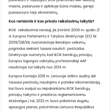
parenkant ir naudojant IKOK priemones AAP liekanų
maiste, pašaruose ir aplinkoje būna mažiau, gerėja
pusiausvyra tarp ekosistemų.
Kuo remiantis ir kas privalo reikalavimų laikytis?
IKOK reikalavimai nenauji, jie įtvirtinti 2009 m. spalio 21
d. Europos Parlamento ir Tarybos direktyvoje (ES) Nr.
2009/128/EB, nustatančioje Bendrijos veiksmų
pagrindus siekiant tausiai naudoti pesticidus.
Direktyvoje nustatyta, kad IKOK bendrųjų principų
Europos Sąjungos valstybių profesionalieji AAP
naudotojai turi laikytis nuo 2014 m.
Europos Komisija 2019 m. Lietuvoje atlikto auditą dėl
tausaus pesticidų naudojimo ir pateikė rekomendaciją,
kuri buvo susijusi su nepakankamu IKOK bendrųjų
principų taikymo ir priežiūros reglamentavimu.
Atsižvelgus į tai, 2022 m. buvo pakeistas Augalų
apsaugos planas, patvirtintas Lietuvos Respublikos