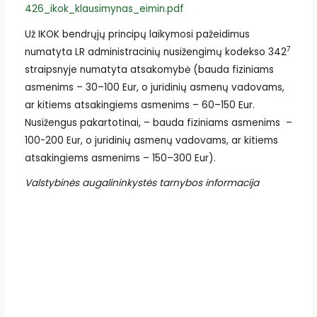
426_ikok_klausimynas_eimin.pdf
Už IKOK bendrųjų principų laikymosi pažeidimus
7
numatyta LR administracinių nusižengimų kodekso 342
straipsnyje numatyta atsakomybė (bauda fiziniams
asmenims – 30–100 Eur, o juridinių asmenų vadovams,
ar kitiems atsakingiems asmenims – 60–150 Eur.
Nusižengus pakartotinai, – bauda fiziniams asmenims –
100-200 Eur, o juridinių asmenų vadovams, ar kitiems
atsakingiems asmenims – 150–300 Eur).
Valstybinės augalininkystės tarnybos informacija