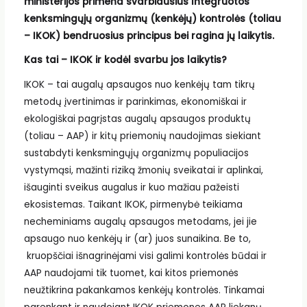
ministerijos primena svarbiausius Integruotos
kenksmingųjų organizmų (kenkėjų) kontrolės (toliau
– IKOK) bendruosius principus bei ragina jų laikytis.
Kas tai – IKOK ir kodėl svarbu jos laikytis?
IKOK – tai augalų apsaugos nuo kenkėjų tam tikrų
metodų įvertinimas ir parinkimas, ekonomiškai ir
ekologiškai pagrįstas augalų apsaugos produktų
(toliau – AAP) ir kitų priemonių naudojimas siekiant
sustabdyti kenksmingųjų organizmų populiacijos
vystymąsi, mažinti riziką žmonių sveikatai ir aplinkai,
išauginti sveikus augalus ir kuo mažiau pažeisti
ekosistemas. Taikant IKOK, pirmenybė teikiama
necheminiams augalų apsaugos metodams, jei jie
apsaugo nuo kenkėjų ir (ar) juos sunaikina. Be to,
kruopščiai išnagrinėjami visi galimi kontrolės būdai ir
AAP naudojami tik tuomet, kai kitos priemonės
neužtikrina pakankamos kenkėjų kontrolės. Tinkamai