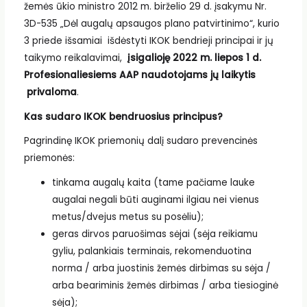
žemės ūkio ministro 2012 m. birželio 29 d. įsakymu Nr.
3D-535 „Dėl augalų apsaugos plano patvirtinimo“, kurio
3 priede išsamiai išdėstyti IKOK bendrieji principai ir jų
taikymo reikalavimai,
įsigalioję 2022 m. liepos 1 d.
Profesionaliesiems AAP naudotojams jų laikytis
privaloma
.
Kas sudaro IKOK bendruosius principus?
Pagrindinę IKOK priemonių dalį sudaro prevencinės
priemonės:
tinkama augalų kaita (tame pačiame lauke
augalai negali būti auginami ilgiau nei vienus
metus/dvejus metus su posėliu);
geras dirvos paruošimas sėjai (sėja reikiamu
gyliu, palankiais terminais, rekomenduotina
norma / arba juostinis žemės dirbimas su sėja /
arba beariminis žemės dirbimas / arba tiesioginė
sėja);