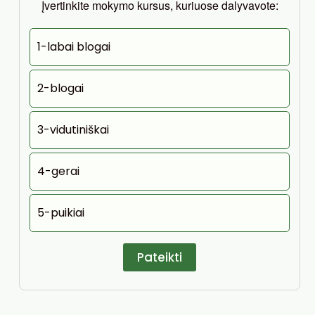
Įvertinkite mokymo kursus, kuriuose dalyvavote:
1-labai blogai
2-blogai
3-vidutiniškai
4-gerai
5-puikiai