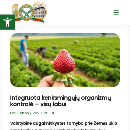
Pereiti
prie
Open toolbar
Main
turinio
Menu
Integruota kenksmingųjų organizmų
kontrolė – visų labui
Naujienos
/
2023-05-31
Valstybinė augalininkystės tarnyba prie Žemės ūkio