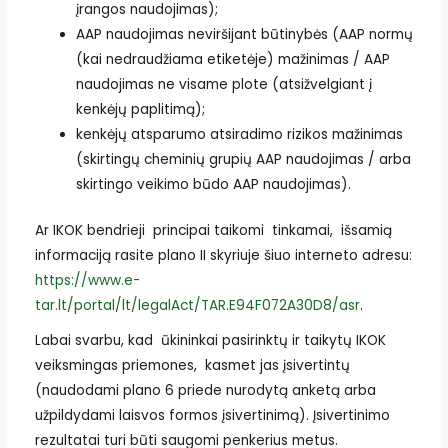
įrangos naudojimas);
AAP naudojimas neviršijant būtinybės (AAP normų
(kai nedraudžiama etiketėje) mažinimas / AAP
naudojimas ne visame plote (atsižvelgiant į
kenkėjų paplitimą);
kenkėjų atsparumo atsiradimo rizikos mažinimas
(skirtingų cheminių grupių AAP naudojimas / arba
skirtingo veikimo būdo AAP naudojimas).
Ar IKOK bendrieji principai taikomi tinkamai, išsamią
informaciją rasite plano II skyriuje šiuo interneto adresu:
https://www.e-
tar.lt/portal/lt/legalAct/TAR.E94F072A30D8/asr
.
Labai svarbu, kad ūkininkai pasirinktų ir taikytų IKOK
veiksmingas priemones, kasmet jas įsivertintų
(naudodami plano 6 priede nurodytą anketą arba
užpildydami laisvos formos įsivertinimą). Įsivertinimo
rezultatai turi būti saugomi penkerius metus.