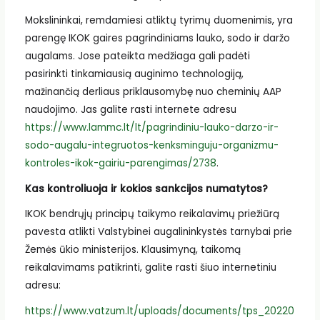
Mokslininkai, remdamiesi atliktų tyrimų duomenimis, yra
parengę IKOK gaires pagrindiniams lauko, sodo ir daržo
augalams. Jose pateikta medžiaga gali padėti
pasirinkti tinkamiausią auginimo technologiją,
mažinančią derliaus priklausomybę nuo cheminių AAP
naudojimo. Jas galite rasti internete adresu
https://www.lammc.lt/lt/pagrindiniu-lauko-darzo-ir-
sodo-augalu-integruotos-kenksminguju-organizmu-
kontroles-ikok-gairiu-parengimas/2738
.
Kas kontroliuoja ir kokios sankcijos numatytos?
IKOK bendrųjų principų taikymo reikalavimų priežiūrą
pavesta atlikti Valstybinei augalininkystės tarnybai prie
Žemės ūkio ministerijos. Klausimyną, taikomą
reikalavimams patikrinti, galite rasti šiuo internetiniu
adresu:
https://www.vatzum.lt/uploads/documents/tps_20220