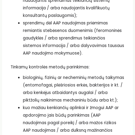
naudojantis sprendimus teikiančių sistemų
informacija / arba naudojantis kvalifikuotų
konsultantų paslaugomis);
sprendimų dėl AAP naudojimas priėmimas
remiantis stebėsenos duomenimis (feromoninės
gaudyklės / arba sprendimus teikiančios
sistemos informacija / arba dalyvavimas tausaus
AAP naudojimo mokymuose).
Tinkamų kontrolės metodų parinkimas:
biologinių, fizinių ar necheminių metodų taikymas
(entomofagai, plėšriosios erkės, bakterijos ir kt. /
arba kenkėjus atbaidantys augalai / arba
piktžolių naikinimas mechaniniu būdu arba kt.);
kuo mažiau kenkiančių aplinkai ir žmogui AAP ar
apdorojimo jais būdų parinkimas (AAP
naudojimas pagal poreikį / arba mažos rizikos
AAP naudojimas / arba dulksną mažinančios