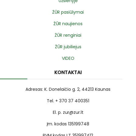
Užsienyje
ŽŪR pasiūlymai
ŽŪR naujienos
ŽŪR renginiai
ŽŪR jubiliejus
VIDEO
KONTAKTAI
Adresas: K. Donelaičio g. 2, 44213 Kaunas
Tel. + 370 37 400351
El. p. zur@zur.lt
Įm. kodas 135199748
PVM kodas LT 351997412