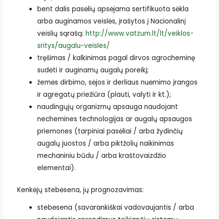
bent dalis pasėlių apsėjama sertifikuota sėkla
arba auginamos veislės, įrašytos į Nacionalinį
veislių sąrašą:
http://www.vatzum.lt/lt/veiklos-
sritys/augalu-veisles/
tręšimas / kalkinimas pagal dirvos agrocheminę
sudėti ir auginamų augalų poreikį;
žemės dirbimo, sėjos ir derliaus nuėmimo įrangos
ir agregatų priežiūra (plauti, valyti ir kt.);
naudingųjų organizmų apsauga naudojant
nechemines technologijas ar augalų apsaugos
priemones (tarpiniai pasėliai / arba žydinčių
augalų juostos / arba piktžolių naikinimas
mechaniniu būdu / arba kraštovaizdžio
elementai).
Kenkėjų stebėsena, jų prognozavimas:
stebėsena (savarankiškai vadovaujantis / arba