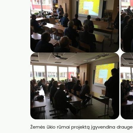
Žemės ūkio rūmai projektą įgyvendina drauge s