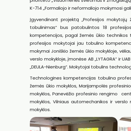
prioriteto ,,Visuomenės švietimas ir žmogiškųj
K-714 ,,Formaliojo ir neformaliojo mokymosi gal
Įgyvendinant projektą „Profesijos mokytojų 
tobulinimas“ bus patobulintos 18 profesijo
kompetencijos, pagal žemės ūkio technikos
profesijos mokytojai jau tobulino kompetenc
mokymai Joniškio žemės ūkio mokykloje, vėliau 
verslo mokykloje, įmonėse AB „LYTAGRA“ ir UA
„DEULA-Nienburg“. Mokytojai tobulins technolo
Technologines kompetencijas tobulina profesij
žemės ūkio mokyklos, Marijampolės profesinio r
mokyklos, Panevėžio profesinio rengimo centr
mokyklos, Vilniaus automechanikos ir verslo 
mokyklos.