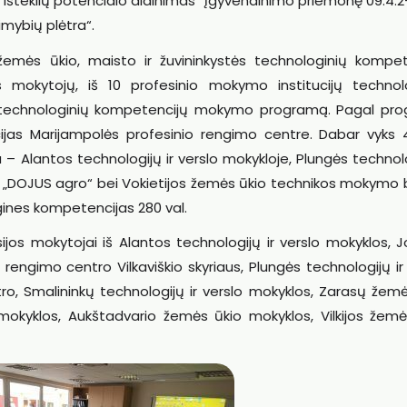
ų išteklių potencialo didinimas“ įgyvendinimo priemonę 09.4.
imybių plėtra“.
žemės ūkio, maisto ir žuvininkystės technologinių kompet
s mokytojų, iš 10 profesinio mokymo institucijų technol
 technologinių kompetencijų mokymo programą. Pagal pr
ijas Marijampolės profesinio rengimo centre. Dabar vyks 4
– Alantos technologijų ir verslo mokykloje, Plungės technolo
B „DOJUS agro“ bei Vokietijos žemės ūkio technikos mokymo 
gines kompetencijas 280 val.
os mokytojai iš Alantos technologijų ir verslo mokyklos, J
engimo centro Vilkaviškio skyriaus, Plungės technologijų ir
o, Smalininkų technologijų ir verslo mokyklos, Zarasų žemė
mokyklos, Aukštadvario žemės ūkio mokyklos, Vilkijos žemė