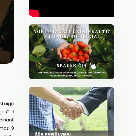
staigų
jos“.
Į
dinant
amos 9