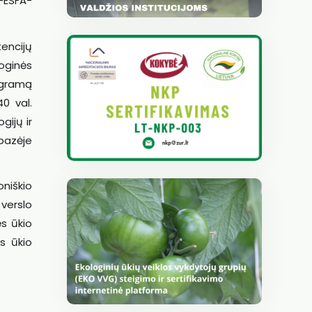
2-ESFA-
encijų
oginės
ogramą
0 val.
gijų ir
bazėje
oniškio
 verslo
s ūkio
s ūkio