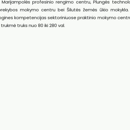
 Marijampolės profesinio rengimo centru, Plungės technolog
prekybos mokymo centru bei Šilutės žemės ūkio mokykla.
logines kompetencijas sektoriniuose praktinio mokymo centr
rukmė truks nuo 80 iki 280 val.