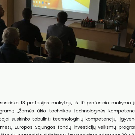
usirinko 18 profesijos mokytojų iš 10 profesinio mokymo į
gramą „Žemės ūkio technikos technologinės kompetenci
ojai susirinko tobulinti technologinių kompetencijų, įgyven
metų Europos Sąjungos fondų investicijų veiksmų progr