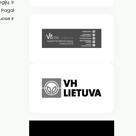
ijų ir
 Pagal
uose ir