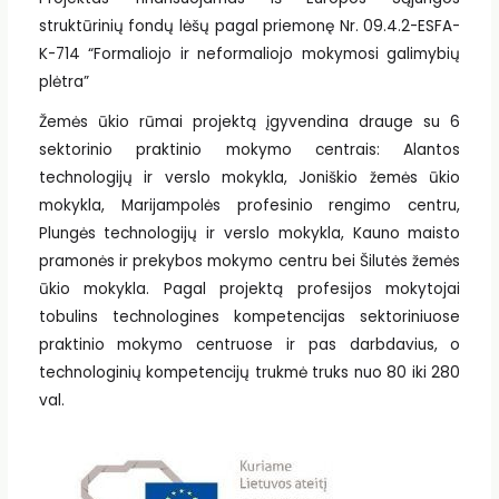
struktūrinių fondų lėšų pagal priemonę Nr. 09.4.2-ESFA-
K-714 “Formaliojo ir neformaliojo mokymosi galimybių
plėtra”
Žemės ūkio rūmai projektą įgyvendina drauge su 6
sektorinio praktinio mokymo centrais: Alantos
technologijų ir verslo mokykla, Joniškio žemės ūkio
mokykla, Marijampolės profesinio rengimo centru,
Plungės technologijų ir verslo mokykla, Kauno maisto
pramonės ir prekybos mokymo centru bei Šilutės žemės
ūkio mokykla. Pagal projektą profesijos mokytojai
tobulins technologines kompetencijas sektoriniuose
praktinio mokymo centruose ir pas darbdavius, o
technologinių kompetencijų trukmė truks nuo 80 iki 280
val.