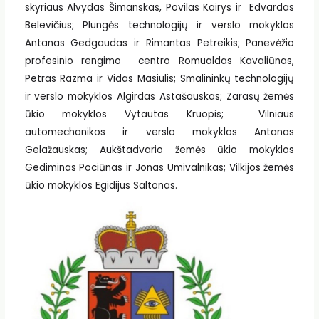
skyriaus Alvydas Šimanskas, Povilas Kairys ir Edvardas
Belevičius; Plungės technologijų ir verslo mokyklos
Antanas Gedgaudas ir Rimantas Petreikis; Panevėžio
profesinio rengimo centro Romualdas Kavaliūnas,
Petras Razma ir Vidas Masiulis; Smalininkų technologijų
ir verslo mokyklos Algirdas Astašauskas; Zarasų žemės
ūkio mokyklos Vytautas Kruopis; Vilniaus
automechanikos ir verslo mokyklos Antanas
Gelažauskas; Aukštadvario žemės ūkio mokyklos
Gediminas Pociūnas ir Jonas Umivalnikas; Vilkijos žemės
ūkio mokyklos Egidijus Saltonas.