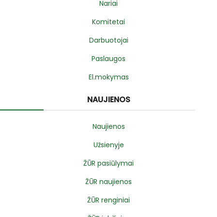
Nariai
Komitetai
Darbuotojai
Paslaugos
El.mokymas
NAUJIENOS
Naujienos
Užsienyje
ŽŪR pasiūlymai
ŽŪR naujienos
ŽŪR renginiai