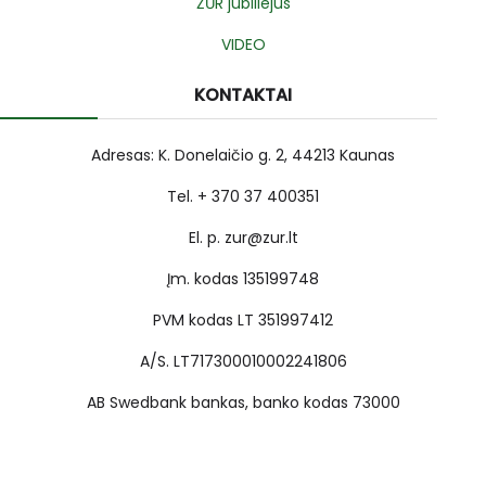
ŽŪR jubiliejus
VIDEO
KONTAKTAI
Adresas: K. Donelaičio g. 2, 44213 Kaunas
Tel. + 370 37 400351
El. p. zur@zur.lt
Įm. kodas 135199748
PVM kodas LT 351997412
A/S. LT717300010002241806
AB Swedbank bankas, banko kodas 73000