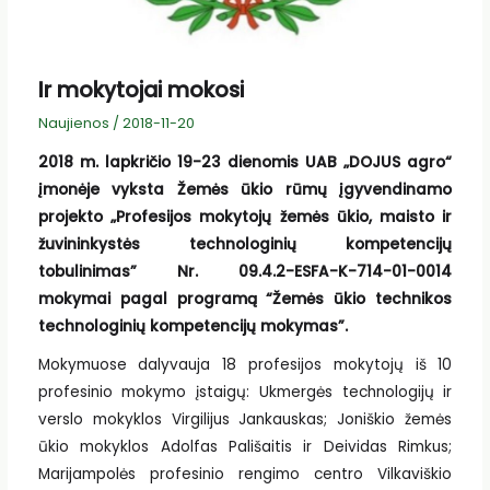
Ir mokytojai mokosi
Naujienos
/
2018-11-20
2018 m. lapkričio 19-23 dienomis UAB „DOJUS agro“
įmonėje vyksta Žemės ūkio rūmų įgyvendinamo
projekto „Profesijos mokytojų žemės ūkio, maisto ir
žuvininkystės technologinių kompetencijų
tobulinimas” Nr. 09.4.2-ESFA-K-714-01-0014
mokymai pagal programą “Žemės ūkio technikos
technologinių kompetencijų mokymas”.
Mokymuose dalyvauja 18 profesijos mokytojų iš 10
profesinio mokymo įstaigų: Ukmergės technologijų ir
verslo mokyklos Virgilijus Jankauskas; Joniškio žemės
ūkio mokyklos Adolfas Pališaitis ir Deividas Rimkus;
Marijampolės profesinio rengimo centro Vilkaviškio