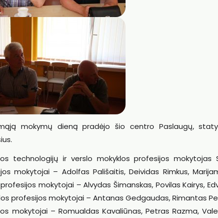
rmąją mokymų dieną pradėjo šio centro Paslaugų, staty
ius.
os technologijų ir verslo mokyklos profesijos mokytojas 
jos mokytojai – Adolfas Pališaitis, Deividas Rimkus, Marija
s profesijos mokytojai – Alvydas Šimanskas, Povilas Kairys, E
yklos profesijos mokytojai – Antanas Gedgaudas, Rimantas Pet
jos mokytojai – Romualdas Kavaliūnas, Petras Razma, Vale