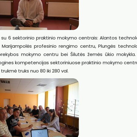
u 6 sektorinio praktinio mokymo centrais: Alantos technolo
 Marijampolės profesinio rengimo centru, Plungės technolog
prekybos mokymo centru bei Šilutės žemės ūkio mokykla.
logines kompetencijas sektoriniuose praktinio mokymo centr
rukmė truks nuo 80 iki 280 val.