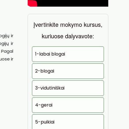
Įvertinkite mokymo kursus,
kuriuose dalyvavote:
gijų ir
ijų ir
 Pagal
1-labai blogai
uose ir
2-blogai
3-vidutiniškai
4-gerai
5-puikiai