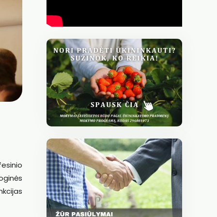
esinio
oginės
nkcijas