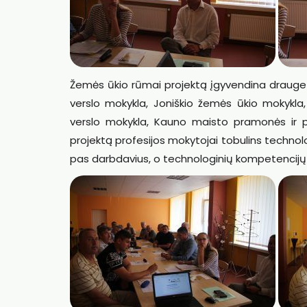
Žemės ūkio rūmai projektą įgyvendina drauge s
verslo mokykla, Joniškio žemės ūkio mokykla,
verslo mokykla, Kauno maisto pramonės ir 
projektą profesijos mokytojai tobulins techno
pas darbdavius, o technologinių kompetencijų t