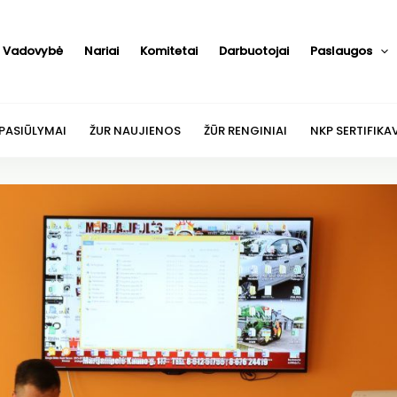
Vadovybė
Nariai
Komitetai
Darbuotojai
Paslaugos
 PASIŪLYMAI
ŽUR NAUJIENOS
ŽŪR RENGINIAI
NKP SERTIFIKA