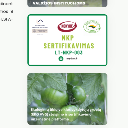
ndinant
amos 9
2-ESFA-