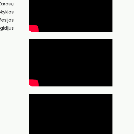
Zarasų
kyklos
esijos
idijus