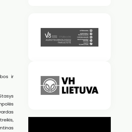
bos ir
Stasys
mpolės
dvardas
reikis,
ntinas