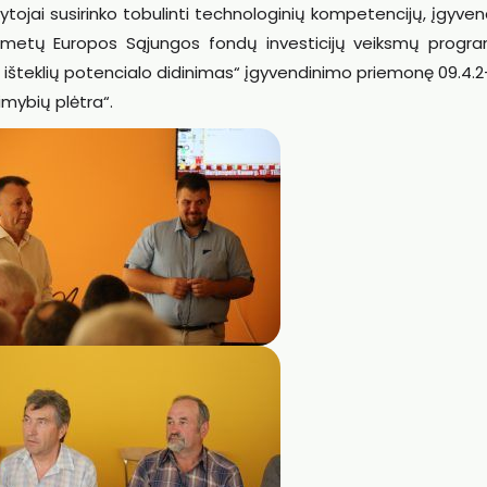
tojai susirinko tobulinti technologinių kompetencijų, įgyve
metų Europos Sąjungos fondų investicijų veiksmų progr
ų išteklių potencialo didinimas“ įgyvendinimo priemonę 09.4.
imybių plėtra“.