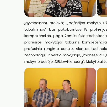
Įgyvendinant projektą „Profesijos mokytojų 
tobulinimas“ bus patobulintos 18 profesijo
kompetencijos, pagal žemės ūkio technikos
profesijos mokytojai tobulins kompetenci
profesinio rengimo centre, Alantos technolog
technologijų ir verslo mokykloje, įmonėse AB 
mokymo bazėje „DEULA-Nienburg“. Mokytojai to