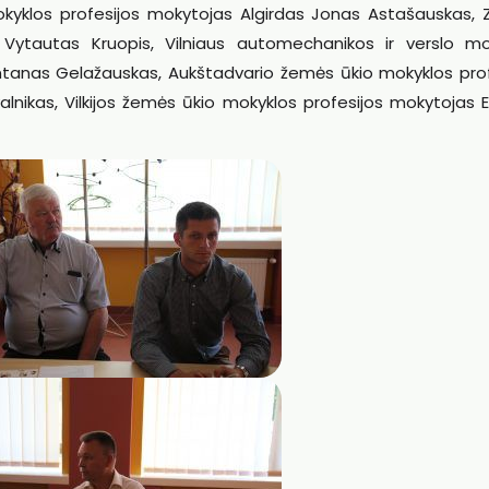
okyklos profesijos mokytojas Algirdas Jonas Astašauskas, 
Vytautas Kruopis, Vilniaus automechanikos ir verslo mo
 Antanas Gelažauskas, Aukštadvario žemės ūkio mokyklos prof
nikas, Vilkijos žemės ūkio mokyklos profesijos mokytojas Eg