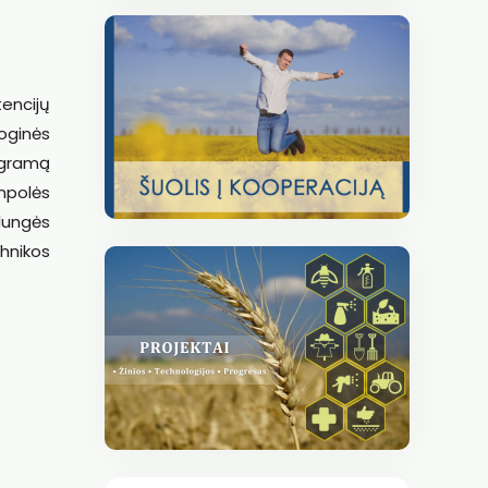
encijų
oginės
ogramą
mpolės
lungės
chnikos