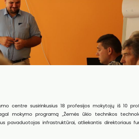
o centre susirinkusius 18 profesijos mokytojų iš 10 prof
pagal mokymo programą „Žemės ūkio technikos technol
s pavaduotojas infrastruktūrai, atliekantis direktoriaus fu