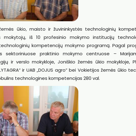
žemės ūkio, maisto ir žuvininkystės technologinių kompet
s mokytojų, iš 10 profesinio mokymo institucijų technol
 technologinių kompetencijų mokymo programą. Pagal pr
jas sektoriniuose praktinio mokymo centruose – Marija
ijų ir verslo mokykloje, Joniškio žemės ūkio mokykloje, P
„LYTAGRA“ ir UAB „DOJUS agro“ bei Vokietijos žemės ūkio te
bulins technologines kompetencijas 280 val.