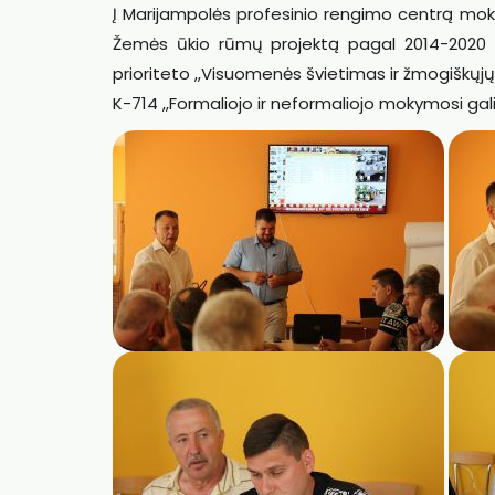
Į Marijampolės profesinio rengimo centrą moky
Žemės ūkio rūmų projektą pagal 2014-2020 
prioriteto ,,Visuomenės švietimas ir žmogiškųj
K-714 ,,Formaliojo ir neformaliojo mokymosi gal