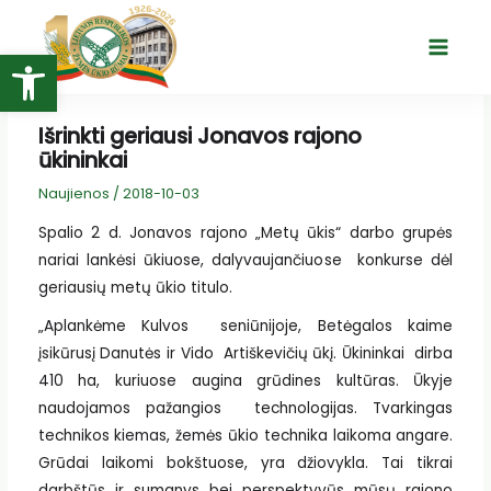
Pereiti
prie
Open toolbar
Main
turinio
Menu
Išrinkti geriausi Jonavos rajono
ūkininkai
Naujienos
/
2018-10-03
Spalio 2 d. Jonavos rajono „Metų ūkis“ darbo grupės
nariai lankėsi ūkiuose, dalyvaujančiuose konkurse dėl
geriausių metų ūkio titulo.
„Aplankėme Kulvos seniūnijoje, Betėgalos kaime
įsikūrusį Danutės ir Vido Artiškevičių ūkį. Ūkininkai dirba
410 ha, kuriuose augina grūdines kultūras. Ūkyje
naudojamos pažangios technologijas. Tvarkingas
technikos kiemas, žemės ūkio technika laikoma angare.
Grūdai laikomi bokštuose, yra džiovykla. Tai tikrai
darbštūs ir sumanys bei perspektyvūs mūsų rajono