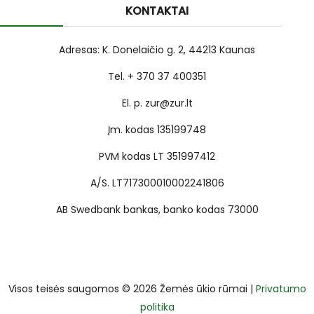
KONTAKTAI
Adresas: K. Donelaičio g. 2, 44213 Kaunas
Tel. + 370 37 400351
El. p. zur@zur.lt
Įm. kodas 135199748
PVM kodas LT 351997412
A/S. LT717300010002241806
AB Swedbank bankas, banko kodas 73000
Visos teisės saugomos © 2026 Žemės ūkio rūmai |
Privatumo
politika