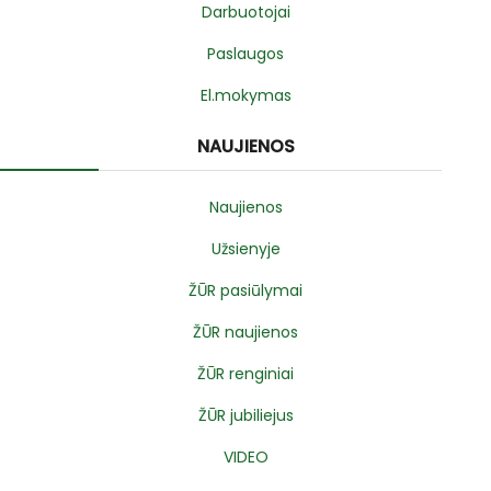
Darbuotojai
Paslaugos
El.mokymas
NAUJIENOS
Naujienos
Užsienyje
ŽŪR pasiūlymai
ŽŪR naujienos
ŽŪR renginiai
ŽŪR jubiliejus
VIDEO