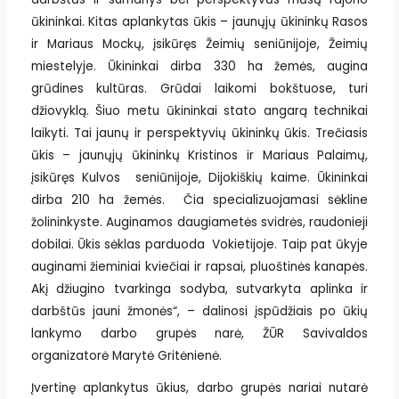
ūkininkai. Kitas aplankytas ūkis – jaunųjų ūkininkų Rasos
ir Mariaus Mockų, įsikūręs Žeimių seniūnijoje, Žeimių
miestelyje. Ūkininkai dirba 330 ha žemės, augina
grūdines kultūras. Grūdai laikomi bokštuose, turi
džiovyklą. Šiuo metu ūkininkai stato angarą technikai
laikyti. Tai jaunų ir perspektyvių ūkininkų ūkis. Trečiasis
ūkis – jaunųjų ūkininkų Kristinos ir Mariaus Palaimų,
įsikūręs Kulvos seniūnijoje, Dijokiškių kaime. Ūkininkai
dirba 210 ha žemės. Čia specializuojamasi sėkline
žolininkyste. Auginamos daugiametės svidrės, raudonieji
dobilai. Ūkis sėklas parduoda Vokietijoje. Taip pat ūkyje
auginami žieminiai kviečiai ir rapsai, pluoštinės kanapės.
Akį džiugino tvarkinga sodyba, sutvarkyta aplinka ir
darbštūs jauni žmonės“, – dalinosi įspūdžiais po ūkių
lankymo darbo grupės narė, ŽŪR Savivaldos
organizatorė Marytė Gritėnienė.
Įvertinę aplankytus ūkius, darbo grupės nariai nutarė