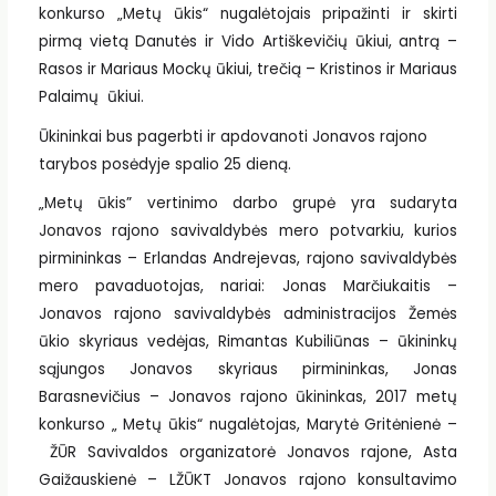
konkurso „Metų ūkis“ nugalėtojais pripažinti ir skirti
pirmą vietą Danutės ir Vido Artiškevičių ūkiui, antrą –
Rasos ir Mariaus Mockų ūkiui, trečią – Kristinos ir Mariaus
Palaimų ūkiui.
Ūkininkai bus pagerbti ir apdovanoti Jonavos rajono
tarybos posėdyje spalio 25 dieną.
„Metų ūkis” vertinimo darbo grupė yra sudaryta
Jonavos rajono savivaldybės mero potvarkiu, kurios
pirmininkas – Erlandas Andrejevas, rajono savivaldybės
mero pavaduotojas, nariai: Jonas Marčiukaitis –
Jonavos rajono savivaldybės administracijos Žemės
ūkio skyriaus vedėjas, Rimantas Kubiliūnas – ūkininkų
sąjungos Jonavos skyriaus pirmininkas, Jonas
Barasnevičius – Jonavos rajono ūkininkas, 2017 metų
konkurso „ Metų ūkis“ nugalėtojas, Marytė Gritėnienė –
ŽŪR Savivaldos organizatorė Jonavos rajone, Asta
Gaižauskienė – LŽŪKT Jonavos rajono konsultavimo