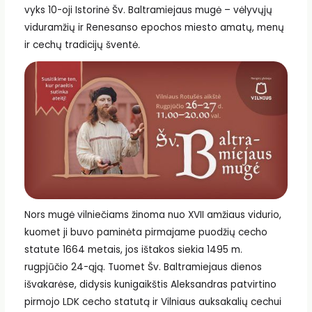
vyks 10-oji Istorinė Šv. Baltramiejaus mugė – vėlyvųjų
viduramžių ir Renesanso epochos miesto amatų, menų
ir cechų tradicijų šventė
.
Nors mugė vilniečiams žinoma nuo XVII amžiaus vidurio,
kuomet ji buvo paminėta pirmajame puodžių cecho
statute 1664 metais, jos ištakos siekia 1495 m.
rugpjūčio 24-ąją. Tuomet Šv. Baltramiejaus dienos
išvakarėse, didysis kunigaikštis Aleksandras patvirtino
pirmojo LDK cecho statutą ir Vilniaus auksakalių cechui