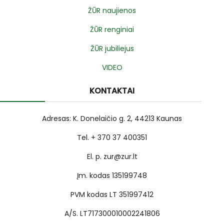
ŽŪR naujienos
ŽŪR renginiai
ŽŪR jubiliejus
VIDEO
KONTAKTAI
Adresas: K. Donelaičio g. 2, 44213 Kaunas
Tel. + 370 37 400351
El. p. zur@zur.lt
Įm. kodas 135199748
PVM kodas LT 351997412
A/S. LT717300010002241806