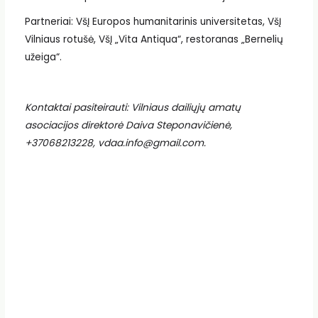
Partneriai: VšĮ Europos humanitarinis universitetas, VšĮ
Vilniaus rotušė, VšĮ „Vita Antiqua“, restoranas „Bernelių
užeiga“.
Kontaktai pasiteirauti: Vilniaus dailiųjų amatų
asociacijos direktorė Daiva Steponavičienė,
+37068213228, vdaa.info@gmail.com.