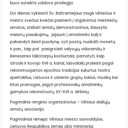
buvo suteikta valdovo privilegija.
Dvi dienas vyksianti Šv. Baltramiejaus mugė vilniečius ir
miesto svečius kviečia pasinerti į atgaivintus miestiečių
amatus, stebėti amatų demonstravimus, klausytis
meistrų pasakojimų, įsijausti į amatininko kailį ir
pabandyti žiesti puodynę, vyti juostą, nusikalti monetą
ir pan., taip pat pasigrožėti vėlyvųjų viduramžių ir
Renesanso laikotarpių kostiumais, pamatyti, kaip
atrodė ir kovojo XVII a. kariai, laisvalaikį praleisti pagal
rekonstruojamos epochos tradicijas sukurtus teatro
spektaklius, Lietuvos ir užsienio grupių šokius, muziką bei
kitas pramogas, įsigyti profesionalių amatininkų
gamybos rekonstruotų XV-XVII a. dirbinių.
Pagrindinis renginio organizatorius – Vilniaus dailiųjų
amatų asociacija.
Pagrindiniai rėmėjai: Vilniaus miesto savivaldybė,
Lietuvos Respublikos žemės ūkio ministerija.