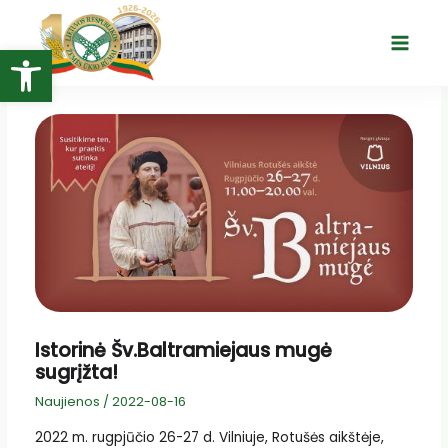
Pereiti
prie
Open toolbar
Main
turinio
Menu
Istorinė Šv.Baltramiejaus mugė
sugrįžta!
Naujienos
/
2022-08-16
2022 m. rugpjūčio 26-27 d. Vilniuje, Rotušės aikštėje,