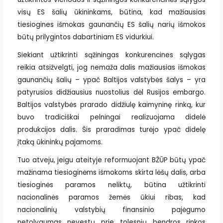
visų ES šalių ūkininkams, būtina, kad mažiausias
tiesiogines išmokas gaunančių ES šalių narių išmokos
būtų prilygintos dabartiniam ES vidurkiui.
Siekiant užtikrinti sąžiningas konkurencines sąlygas
reikia atsižvelgti, jog nemaža dalis mažiausias išmokas
gaunančių šalių – ypač Baltijos valstybės šalys – yra
patyrusios didžiausius nuostolius dėl Rusijos embargo.
Baltijos valstybės prarado didžiulę kaimyninę rinką, kur
buvo tradiciškai pelningai realizuojama didelė
produkcijos dalis. Šis praradimas turėjo ypač didelę
įtaką ūkininkų pajamoms.
Tuo atveju, jeigu ateityje reformuojant BŽŪP būtų ypač
mažinama tiesioginėms išmokoms skirta lėšų dalis, arba
tiesioginės paramos neliktų, būtina užtikrinti
nacionalinės paramos žemės ūkiui ribas, kad
nacionalinių valstybių finansinio pajėgumo
netolygumas nevestų prie tolesnių bendros rinkos