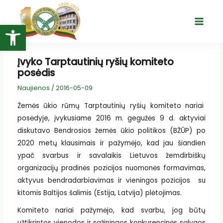
Pereiti
prie
Open toolbar
Main
turinio
Menu
Įvyko Tarptautinių ryšių komiteto
posėdis
Naujienos
/
2016-05-09
Žemės ūkio rūmų Tarptautinių ryšių komiteto nariai
posėdyje, įvykusiame 2016 m. gegužės 9 d. aktyviai
diskutavo Bendrosios žemės ūkio politikos (BŽŪP) po
2020 metų klausimais ir pažymėjo, kad jau šiandien
ypač svarbus ir savalaikis Lietuvos žemdirbiškų
organizacijų pradinės pozicijos nuomonės formavimas,
aktyvus bendradarbiavimas ir vieningos pozicijos su
kitomis Baltijos šalimis (Estija, Latvija) plėtojimas.
Komiteto nariai pažymėjo, kad svarbu, jog būtų
užtikrintos vienodos ir sąžiningos konkurencinės sąlygos