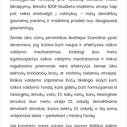
iškraipymų. Bendro BŽŪP biudžeto mažinimo atveju taip
pat reikia atsižvelgti į valstybių – narių žemdirbių
gaunamą paramą ir mažinimą pradėti nuo daugiausiai
gaunančiųjų.
Žemės ūkio rūmų pirmininkas Andriejus Stančikas ypač
akcentavo, jog būtina kurti naujus ir efektyvius rizikos
valdymo mechanizmus, kadangi šiuo metu
egzistuojantys rizikos valdymo mechanizmai ir rinkos
reguliavimo priemonės nėra efektyvūs žemės ūkio
sektorių krečiančių krizių ar stichinių nelaimių atvejais.
Rizikos valdymo stiprinimui būtų tikslinga siūlyti kurti
rizikos valdymo fondą, kuris galėtų būti formuojamas iš
tiesioginių išmokų voko, ES šalių narių, kurių tiesioginės
išmokos šiuo metu viršija ES vidurkį, žemdirbiams
išmokant išmokas, kurios siektų ES vidurkį, o šią sumą
viršijančias lėšas – perkeliant į minėtą fondą.
Visi komiteto nariai sutarė, jog visoms Baltijos šalims