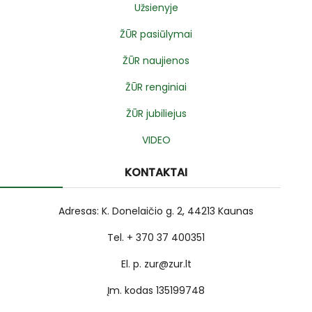
Užsienyje
ŽŪR pasiūlymai
ŽŪR naujienos
ŽŪR renginiai
ŽŪR jubiliejus
VIDEO
KONTAKTAI
Adresas: K. Donelaičio g. 2, 44213 Kaunas
Tel. + 370 37 400351
El. p. zur@zur.lt
Įm. kodas 135199748