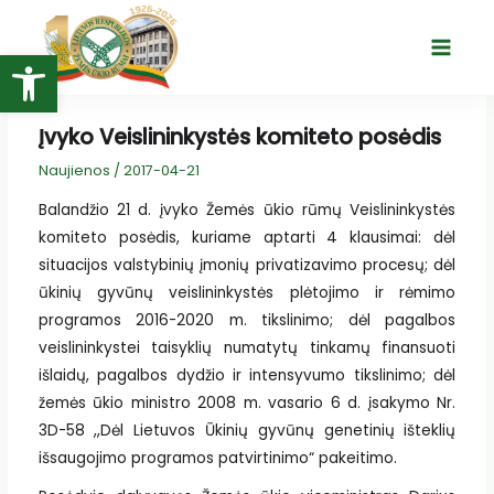
Pereiti
prie
Open toolbar
Main
turinio
Menu
Įvyko Veislininkystės komiteto posėdis
Naujienos
/
2017-04-21
Balandžio 21 d. įvyko Žemės ūkio rūmų Veislininkystės
komiteto posėdis, kuriame aptarti 4 klausimai: dėl
situacijos valstybinių įmonių privatizavimo procesų; dėl
ūkinių gyvūnų veislininkystės plėtojimo ir rėmimo
programos 2016-2020 m. tikslinimo; dėl pagalbos
veislininkystei taisyklių numatytų tinkamų finansuoti
išlaidų, pagalbos dydžio ir intensyvumo tikslinimo; dėl
žemės ūkio ministro 2008 m. vasario 6 d. įsakymo Nr.
3D-58 ,,Dėl Lietuvos Ūkinių gyvūnų genetinių išteklių
išsaugojimo programos patvirtinimo“ pakeitimo.