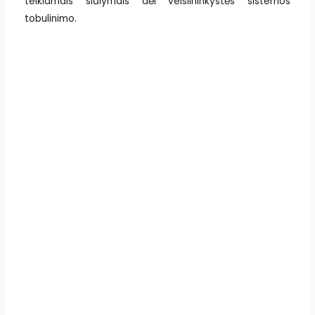
teikiamais siūlymais dėl veislininkystės sistemos
tobulinimo.