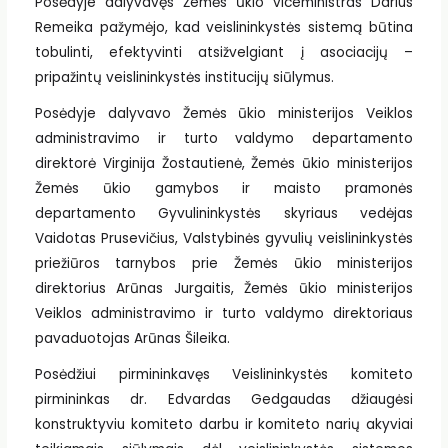
Posėdyje dalyvavęs Žemės ūkio viceministras Darius
Remeika pažymėjo, kad veislininkystės sistemą būtina
tobulinti, efektyvinti atsižvelgiant į asociacijų –
pripažintų veislininkystės institucijų siūlymus.
Posėdyje dalyvavo Žemės ūkio ministerijos Veiklos
administravimo ir turto valdymo departamento
direktorė Virginija Žostautienė, Žemės ūkio ministerijos
Žemės ūkio gamybos ir maisto pramonės
departamento Gyvulininkystės skyriaus vedėjas
Vaidotas Prusevičius, Valstybinės gyvulių veislininkystės
priežiūros tarnybos prie Žemės ūkio ministerijos
direktorius Arūnas Jurgaitis, Žemės ūkio ministerijos
Veiklos administravimo ir turto valdymo direktoriaus
pavaduotojas Arūnas Šileika.
Posėdžiui pirmininkavęs Veislininkystės komiteto
pirmininkas dr. Edvardas Gedgaudas džiaugėsi
konstruktyviu komiteto darbu ir komiteto narių akyviai