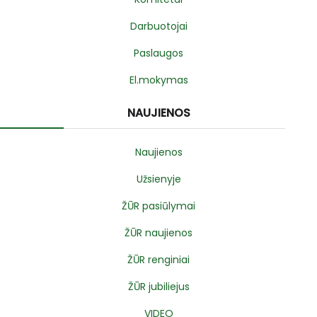
Darbuotojai
Paslaugos
El.mokymas
NAUJIENOS
Naujienos
Užsienyje
ŽŪR pasiūlymai
ŽŪR naujienos
ŽŪR renginiai
ŽŪR jubiliejus
VIDEO