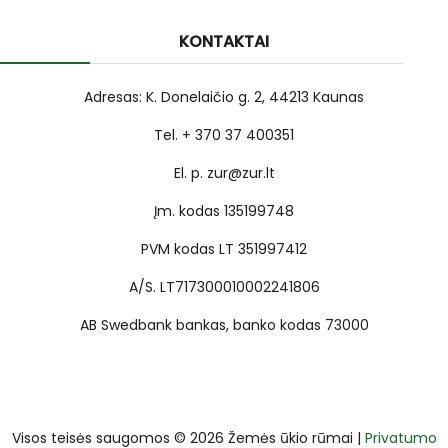
KONTAKTAI
Adresas: K. Donelaičio g. 2, 44213 Kaunas
Tel. + 370 37 400351
El. p. zur@zur.lt
Įm. kodas 135199748
PVM kodas LT 351997412
A/S. LT717300010002241806
AB Swedbank bankas, banko kodas 73000
Visos teisės saugomos © 2026 Žemės ūkio rūmai |
Privatumo