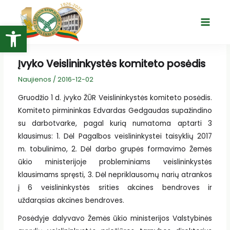
Pereiti
prie
Open toolbar
Main
turinio
Menu
Įvyko Veislininkystės komiteto posėdis
Naujienos
/
2016-12-02
Gruodžio 1 d. įvyko ŽŪR Veislininkystės komiteto posėdis.
Komiteto pirmininkas Edvardas Gedgaudas supažindino
su darbotvarke, pagal kurią numatoma aptarti 3
klausimus: 1. Dėl Pagalbos veislininkystei taisyklių 2017
m. tobulinimo, 2. Dėl darbo grupės formavimo Žemės
ūkio ministerijoje probleminiams veislininkystės
klausimams spręsti, 3. Dėl nepriklausomų narių atrankos
į 6 veislininkystės srities akcines bendroves ir
uždarąsias akcines bendroves.
Posėdyje dalyvavo Žemės ūkio ministerijos Valstybinės