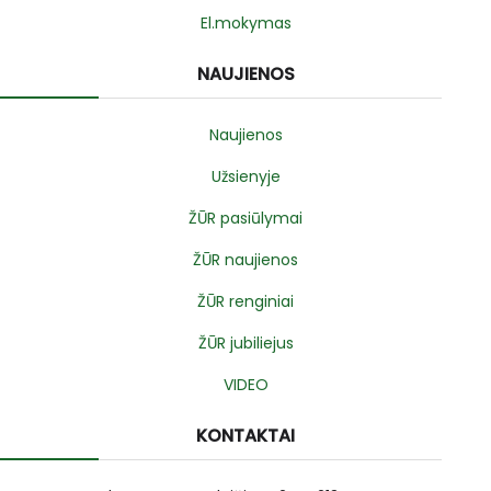
El.mokymas
NAUJIENOS
Naujienos
Užsienyje
ŽŪR pasiūlymai
ŽŪR naujienos
ŽŪR renginiai
ŽŪR jubiliejus
VIDEO
KONTAKTAI