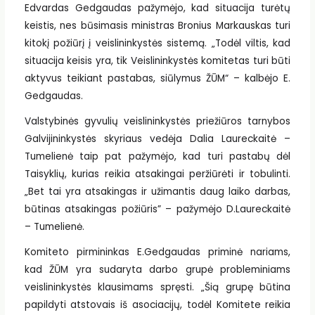
Edvardas Gedgaudas pažymėjo, kad situacija turėtų
keistis, nes būsimasis ministras Bronius Markauskas turi
kitokį požiūrį į veislininkystės sistemą. „Todėl viltis, kad
situacija keisis yra, tik Veislininkystės komitetas turi būti
aktyvus teikiant pastabas, siūlymus ŽŪM“ – kalbėjo E.
Gedgaudas.
Valstybinės gyvulių veislininkystės priežiūros tarnybos
Galvijininkystės skyriaus vedėja Dalia Laureckaitė –
Tumelienė taip pat pažymėjo, kad turi pastabų dėl
Taisyklių, kurias reikia atsakingai peržiūrėti ir tobulinti.
„Bet tai yra atsakingas ir užimantis daug laiko darbas,
būtinas atsakingas požiūris” – pažymėjo D.Laureckaitė
– Tumelienė.
Komiteto pirmininkas E.Gedgaudas priminė nariams,
kad ŽŪM yra sudaryta darbo grupė probleminiams
veislininkystės klausimams spręsti. „Šią grupę būtina
papildyti atstovais iš asociacijų, todėl Komitete reikia