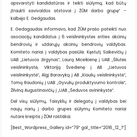
apsvarstyti kandidatūras ir teikti siūlymą, kad būtų
įtraukti savivaldos atstovai į ŽŪM darbo grupę“ –
kalbėjo E. Gedgaudas.
E. Gedagaudas informavo, kad ŽŪM prašo pateikti nuo
asociacijų kandidatus į 6 veislininkystės srities akcinių
bendrovių ir uždarųjų akcinių bendrovių valdybas.
Komiteto nariai į valdybas pasiūlė: Kęstutį Saikevičių į
UAB „Lietuvos žirgynas“, Laurą Miceikienę į UAB „Šilutės
veislininkystė, Viktoriją Švedienę į AB „Lietuvos
veislininkystė“, Algį Baravyką į AB „Kiaulių veislininkystė“,
Tomą Raudonių į UAB „Gyvulių produktyvumo kontrolė“,
Žilviną Augustinavičių į „UAB „Šeduvos avininkystė“.
Dėl visų siūlymų, Taisyklių ir delegatų į valdybas bei
naujų narių į darbo grupes siūlymų Komiteto nariai
nutarė kreiptis į ŽŪM raštiškai.
[Best_Wordpress_Gallery id=”79″ gal_title=”2016_12_1″]