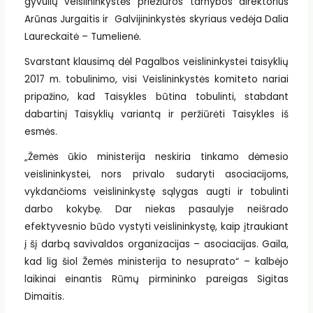
gyvulių veislininkystės priežiūros tarnybos direktorius
Arūnas Jurgaitis ir Galvijininkystės skyriaus vedėja Dalia
Laureckaitė – Tumelienė.
Svarstant klausimą dėl Pagalbos veislininkystei taisyklių
2017 m. tobulinimo, visi Veislininkystės komiteto nariai
pripažino, kad Taisykles būtina tobulinti, stabdant
dabartinį Taisyklių variantą ir peržiūrėti Taisykles iš
esmės.
„Žemės ūkio ministerija neskiria tinkamo dėmesio
veislininkystei, nors privalo sudaryti asociacijoms,
vykdančioms veislininkystę sąlygas augti ir tobulinti
darbo kokybę. Dar niekas pasaulyje neišrado
efektyvesnio būdo vystyti veislininkystę, kaip įtraukiant
į šį darbą savivaldos organizacijas – asociacijas. Gaila,
kad lig šiol Žemės ministerija to nesuprato“ – kalbėjo
laikinai einantis Rūmų pirmininko pareigas Sigitas
Dimaitis.