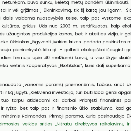
ko neturėjom, buvo sunku, keletą metų bandėm ūkininkauti, 
i ir vėl grįžimas į ūkininkavimą, tik šį kartą jau ilgam“. Š
ji dalis valdoma nuosavybės teise, taip pat vystome eko
ultūras, grikius. Ūkis nuo 2003 m. sertifikuotas, kaip ekol
ės užaugintos produkcijos kainos, bet ir ateities vizija, ir g
 sako ūkininkas „išgyventi įvairias krizes padeda pasirinktas 
uja pienininkystė, kitu gi – gelbsti ekologiškai išauginti gr
andien fermoje apie 40 melžiamų karvių, o viso ūkyje skaiči
perka vietinis kooperatyvas „Ekotikslas”, kuris dalį superkam
sinaudota įvairiomis paramų priemonėmis, tačiau, anot ūki
i ir ką įsigyti. „Kiekviena investicija, turi būti labai gerai apgal
 tuo tarpu atidedami kiti darbai. Pribręsti finansinės p
ų ir ryžto, bet taip pat ir finansinio ūkio stabilumo, kad 
si mintimis Raimondas. Pirmoji parama, kuria pasinaudojo ūk
mosios veiklos srities „Nitratų direktyvos reikalavimų ir