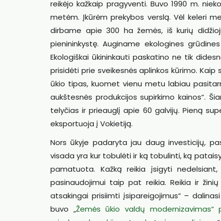
reikėjo kažkaip pragyventi. Buvo 1990 m. nie
metėm. Įkūrėm prekybos verslą. Vėl keleri meta
dirbame apie 300 ha žemės, iš kurių didžio
pienininkystę. Auginame ekologines grūdines k
Ekologiškai ūkininkauti paskatino ne tik didesn
prisidėti prie sveikesnės aplinkos kūrimo. Kaip
ūkio tipas, kuomet vienu metu labiau pasitarna
aukštesnės produkcijos supirkimo kainos“. Ši
telyčias ir prieauglį apie 60 galvijų. Pieną su
eksportuoja į Vokietiją.
Nors ūkyje padaryta jau daug investicijų, pa
visada yra kur tobulėti ir ką tobulinti, ką pataisyt
pamatuota. Kažką reikia įsigyti nedelsiant,
pasinaudojimui taip pat reikia. Reikia ir žini
atsakingai prisiimti įsipareigojimus“ – dalina
buvo „
Žemės ūkio valdų modernizavimas“ pir