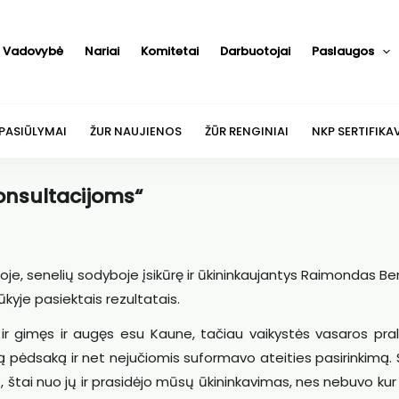
Vadovybė
Nariai
Komitetai
Darbuotojai
Paslaugos
 PASIŪLYMAI
ŽUR NAUJIENOS
ŽŪR RENGINIAI
NKP SERTIFIKA
 konsultacijoms“
joje, senelių sodyboje įsikūrę ir ūkininkaujantys Raimondas B
kyje pasiektais rezultatais.
r gimęs ir augęs esu Kaune, tačiau vaikystės vasaros pral
ą pėdsaką ir net nejučiomis suformavo ateities pasirinkimą.
tai nuo jų ir prasidėjo mūsų ūkininkavimas, nes nebuvo kur 