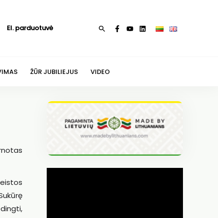
El. parduotuvė
Paieška
VIMAS
ŽŪR JUBILIEJUS
VIDEO
ernotas
eistos
 Sukūrę
dingti,