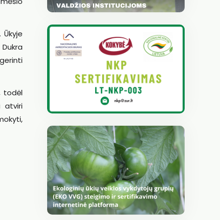
s mėšlo
. Ūkyje
. Dukra
gerinti
, todėl
atviri
mokyti,