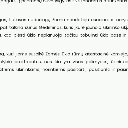
 pagal šią priemonę buvo įsigytas ES standartus atitinkanti
ngos, Lietuvos nederlingų žemių naudotojų asociacijos narys
pat talkina sūnus Gediminas, kuris įkūrė jaunojo ūkininko ūkį
ia, kad plėsti ūkio neplanuoja, tačiau tobulinti ūkio bazę ir 
omą, kurį jiems suteikė Žemės ūkio rūmų atestacinė komisija
ybių praktikantus, nes čia yra visos galimybės, ūkininkai 
tiems ūkininkams, norintiems pasitarti, pasižiūrėti ir pasi