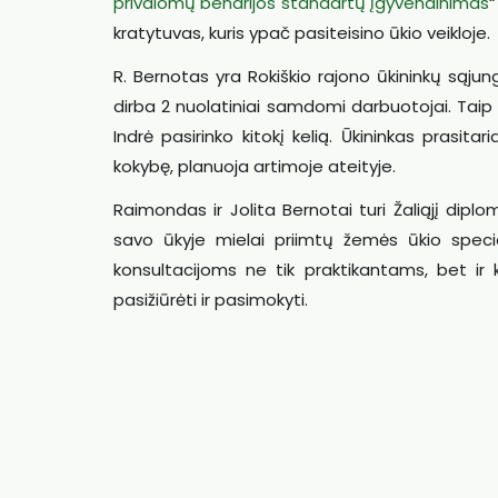
privalomų bendrijos standartų įgyvendinimas
“
kratytuvas, kuris ypač pasiteisino ūkio veikloje.
R. Bernotas yra Rokiškio rajono ūkininkų sąju
dirba 2 nuolatiniai samdomi darbuotojai. Taip 
Indrė pasirinko kitokį kelią. Ūkininkas prasitar
kokybę, planuoja artimoje ateityje.
Raimondas ir Jolita Bernotai turi Žaliąjį dipl
savo ūkyje mielai priimtų žemės ūkio special
konsultacijoms ne tik praktikantams, bet ir ki
pasižiūrėti ir pasimokyti.