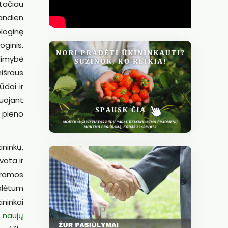
tačiau
iandien
loginę
oginis.
alimybė
mišraus
ūdai ir
uojant
o pieno
ninkų,
vota ir
aramos
galėtum
ininkai
 naujų