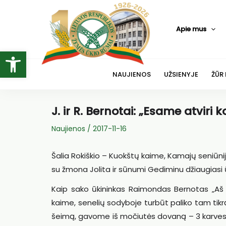
Pereiti
prie
Apie mus
turinio
Open toolbar
NAUJIENOS
UŽSIENYJE
ŽŪR
J. ir R. Bernotai: „Esame atviri
Naujienos
/
2017-11-16
Šalia Rokiškio – Kuokštų kaime, Kamajų seniūni
su žmona Jolita ir sūnumi Gediminu džiaugiasi ū
Kaip sako ūkininkas Raimondas Bernotas „Aš i
kaime, senelių sodyboje turbūt paliko tam tikr
šeimą, gavome iš močiutės dovaną – 3 karves, š