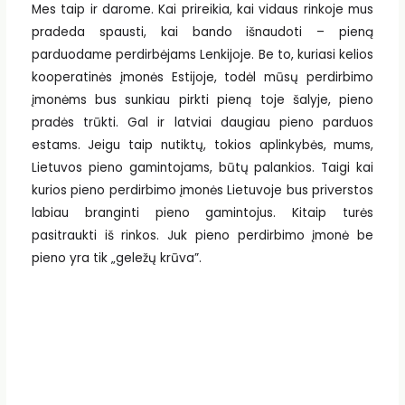
Mes taip ir darome. Kai prireikia, kai vidaus rinkoje mus
pradeda spausti, kai bando išnaudoti – pieną
parduodame perdirbėjams Lenkijoje. Be to, kuriasi kelios
kooperatinės įmonės Estijoje, todėl mūsų perdirbimo
įmonėms bus sunkiau pirkti pieną toje šalyje, pieno
pradės trūkti. Gal ir latviai daugiau pieno parduos
estams. Jeigu taip nutiktų, tokios aplinkybės, mums,
Lietuvos pieno gamintojams, būtų palankios. Taigi kai
kurios pieno perdirbimo įmonės Lietuvoje bus priverstos
labiau branginti pieno gamintojus. Kitaip turės
pasitraukti iš rinkos. Juk pieno perdirbimo įmonė be
pieno yra tik „geležų krūva”.