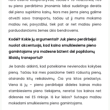
su pieno perdirbimo įmonėmis labai sudėtinga derėtis
dėl pieno supirkimo kainų. Nors mes jiems pieną galime
atvežti savo transportu, tačiau už jį mums mokama
mažiau nei, pavyzdžiui, tiek pat ar net mažiau pieno
parduodančioms žemės ūkio bendrovėms.
Kodėl? Kokie jų argumentai? Juk pieno perdirbėjai
nuolat akcentuoja, kad kaina smulkiesiems pieno
gamintojams yra mažesnė būtent dėl papildomų
išlaidų transportui?
Jie bando aiškinti, kad pateikiame nevienodos kokybės
pieną. Tačiau kai mes pasiūlome tiekti rūšiuotą pieną,
atsiranda kitų reikalavimų. Čia yra kitos priežastys.
Viena iš jų – pieno perdirbėjai dideles kainas moka
stambiesiems pieno tiekėjams, neretai tos kainos net
didesnės nei ES rinkoje. Iš kur lėšos? Sutaupo mažiau
mokėdami smulkiesiems pieno gamintojams.