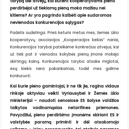
tarybą dėl atvejų, kai būtent kooperatyvams pieno
perdirbėjai už tiekiamą pieną moka mažiau nei
kitiems? Ar yra pagrindo kalbėti apie sudaromas
nevienodas konkurencijos sąlygas?
Padėtis sudėtinga. Prieš keturis metus mes, žemės ūkio
kooperatyvų asociacijos „Kooperacijos kelias“ nariai,
Konkurencijos tarybai pateikėme konkrečius atvejus, kai
už tiek pat ir vienodos kokybės pieną įmonė mokėjo
skirtingą kainą. Konkurencijos taryba atsakė miglotai,
esą kiekis nėra pakankamas, todėl mes galime
konkuruoti.
Kai kurie pieno gamintojai, ir ne tik jie, ragina vidaus
rinkoje aktyviau veikti Vyriausybei ir Žemės ūkio
ministerijai – naudoti senosiose ES šalyse valdžios
taikytas vadinamąsias netarifines priemones.
Pavyzdžiui, pieno perdirbimo įmonėms skiriant ES ir
valstybės paramą priminti ir dėl atsakomojo