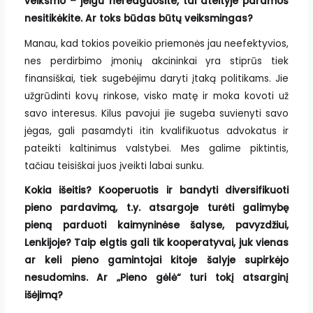
veiksmo – jeigu nereaguosite, tai ateityje paramos
nesitikėkite. Ar toks būdas būtų veiksmingas?
Manau, kad tokios poveikio priemonės jau neefektyvios,
nes perdirbimo įmonių akcininkai yra stiprūs tiek
finansiškai, tiek sugebėjimu daryti įtaką politikams. Jie
užgrūdinti kovų rinkose, visko matę ir moka kovoti už
savo interesus. Kilus pavojui jie sugeba suvienyti savo
jėgas, gali pasamdyti itin kvalifikuotus advokatus ir
pateikti kaltinimus valstybei. Mes galime piktintis,
tačiau teisiškai juos įveikti labai sunku.
Kokia išeitis? Kooperuotis ir bandyti diversifikuoti
pieno pardavimą, t.y. atsargoje turėti galimybę
pieną parduoti kaimyninėse šalyse, pavyzdžiui,
Lenkijoje? Taip elgtis gali tik kooperatyvai, juk vienas
ar keli pieno gamintojai kitoje šalyje supirkėjo
nesudomins. Ar „Pieno gėlė“ turi tokį atsarginį
išėjimą?