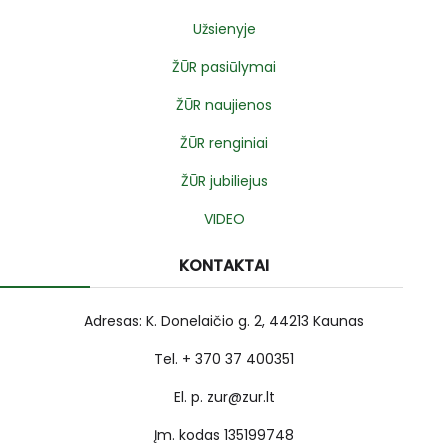
Užsienyje
ŽŪR pasiūlymai
ŽŪR naujienos
ŽŪR renginiai
ŽŪR jubiliejus
VIDEO
KONTAKTAI
Adresas: K. Donelaičio g. 2, 44213 Kaunas
Tel. + 370 37 400351
El. p. zur@zur.lt
Įm. kodas 135199748