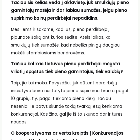
Tačiau šis kelias veda į aklavietę, juk smulkiųjų pieno
gamintojų mažėja ir dar labiau sumažės, jeigu pieno
supirkimo kainų perdirbėjai nepadidins.
Mes jiems ir sakome, kad jūs, pieno perdirbėjai,
pjaunate šaką ant kurios sėdite. Ateis laikas, kai
smulkiųjų tiek sumažės, kad nebeliks pinigų daugiau
mokėti stambiosioms bendrovėms.
Tačiau kol kas Lietuvos pieno perdirbėjai mėgsta
vilioti į spąstus tiek pieno gamintojus, tiek valdžią?
Taip, jie tai moka. Pavyzdžiui, juk būtent perdirbėjų
iniciatyva buvo nustatyta pieno supirkimo tvarka pagal
10 grupių, t.y. pagal tiekiamo pieno kiekį. Tačiau
neseniai jie patys skundė tokią tvarką, esą kenkiama
konkurencijai. Kas žino, gal jie iš to skundo dar ir turės
naudos.
O kooperatyvams ar verta kreiptis į Konkurencijos