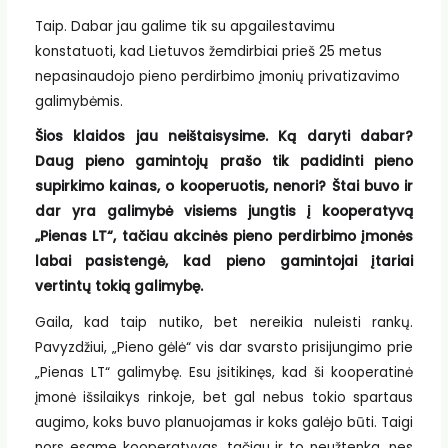
Taip. Dabar jau galime tik su apgailestavimu
konstatuoti, kad Lietuvos žemdirbiai prieš 25 metus
nepasinaudojo pieno perdirbimo įmonių privatizavimo
galimybėmis.
Šios klaidos jau neištaisysime. Ką daryti dabar?
Daug pieno gamintojų prašo tik padidinti pieno
supirkimo kainas, o kooperuotis, nenori? Štai buvo ir
dar yra galimybė visiems jungtis į kooperatyvą
„Pienas LT“, tačiau akcinės pieno perdirbimo įmonės
labai pasistengė, kad pieno gamintojai įtariai
vertintų tokią galimybę.
Gaila, kad taip nutiko, bet nereikia nuleisti rankų.
Pavyzdžiui, „Pieno gėlė“ vis dar svarsto prisijungimo prie
„Pienas LT“ galimybę. Esu įsitikinęs, kad ši kooperatinė
įmonė išsilaikys rinkoje, bet gal nebus tokio spartaus
augimo, koks buvo planuojamas ir koks galėjo būti. Taigi
nors esame kooperatyvas, tačiau ir to neužtenka, nes