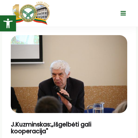
Pereiti
prie
Open toolbar
Main
turinio
Menu
J.Kuzminskas:„Išgelbėti gali
kooperacija"