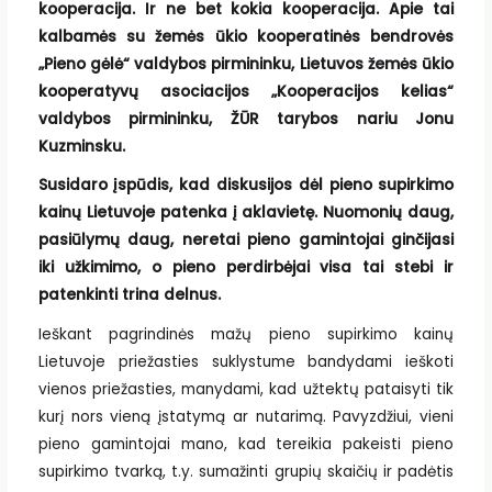
kooperacija. Ir ne bet kokia kooperacija. Apie tai
kalbamės su žemės ūkio kooperatinės bendrovės
„Pieno gėlė“ valdybos pirmininku, Lietuvos žemės ūkio
kooperatyvų asociacijos „Kooperacijos kelias“
valdybos pirmininku, ŽŪR tarybos nariu Jonu
Kuzminsku.
Susidaro įspūdis, kad diskusijos dėl pieno supirkimo
kainų Lietuvoje patenka į aklavietę. Nuomonių daug,
pasiūlymų daug, neretai pieno gamintojai ginčijasi
iki užkimimo, o pieno perdirbėjai visa tai stebi ir
patenkinti trina delnus.
Ieškant pagrindinės mažų pieno supirkimo kainų
Lietuvoje priežasties suklystume bandydami ieškoti
vienos priežasties, manydami, kad užtektų pataisyti tik
kurį nors vieną įstatymą ar nutarimą. Pavyzdžiui, vieni
pieno gamintojai mano, kad tereikia pakeisti pieno
supirkimo tvarką, t.y. sumažinti grupių skaičių ir padėtis