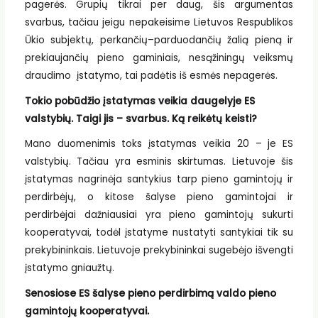
pagerės. Grupių tikrai per daug, šis argumentas
svarbus, tačiau jeigu nepakeisime Lietuvos Respublikos
Ūkio subjektų, perkančių–parduodančių žalią pieną ir
prekiaujančių pieno gaminiais, nesąžiningų veiksmų
draudimo įstatymo, tai padėtis iš esmės nepagerės.
Tokio pobūdžio įstatymas veikia daugelyje ES
valstybių. Taigi jis – svarbus. Ką reikėtų keisti?
Mano duomenimis toks įstatymas veikia 20 – je ES
valstybių. Tačiau yra esminis skirtumas. Lietuvoje šis
įstatymas nagrinėja santykius tarp pieno gamintojų ir
perdirbėjų, o kitose šalyse pieno gamintojai ir
perdirbėjai dažniausiai yra pieno gamintojų sukurti
kooperatyvai, todėl įstatyme nustatyti santykiai tik su
prekybininkais. Lietuvoje prekybininkai sugebėjo išvengti
įstatymo gniaužtų.
Senosiose ES šalyse pieno perdirbimą valdo pieno
gamintojų kooperatyvai.