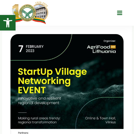
Pereiti
prie
Open toolbar
Main
turinio
Menu