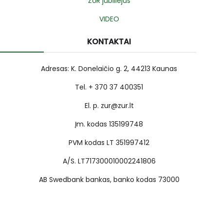
ŽŪR jubiliejus
VIDEO
KONTAKTAI
Adresas: K. Donelaičio g. 2, 44213 Kaunas
Tel. + 370 37 400351
El. p. zur@zur.lt
Įm. kodas 135199748
PVM kodas LT 351997412
A/S. LT717300010002241806
AB Swedbank bankas, banko kodas 73000