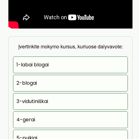
Įvertinkite mokymo kursus, kuriuose dalyvavote:
1-labai blogai
2-blogai
3-vidutiniškai
4-gerai
5-puikiai