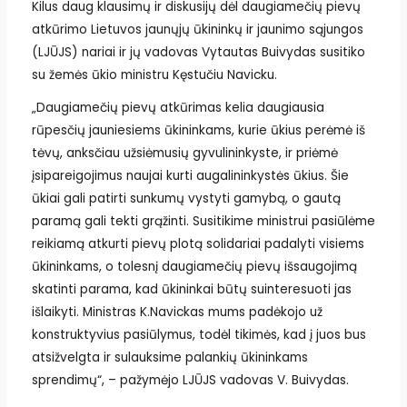
Kilus daug klausimų ir diskusijų dėl daugiamečių pievų
atkūrimo Lietuvos jaunųjų ūkininkų ir jaunimo sąjungos
(LJŪJS) nariai ir jų vadovas Vytautas Buivydas susitiko
su žemės ūkio ministru Kęstučiu Navicku.
„Daugiamečių pievų atkūrimas kelia daugiausia
rūpesčių jauniesiems ūkininkams, kurie ūkius perėmė iš
tėvų, anksčiau užsiėmusių gyvulininkyste, ir priėmė
įsipareigojimus naujai kurti augalininkystės ūkius. Šie
ūkiai gali patirti sunkumų vystyti gamybą, o gautą
paramą gali tekti grąžinti. Susitikime ministrui pasiūlėme
reikiamą atkurti pievų plotą solidariai padalyti visiems
ūkininkams, o tolesnį daugiamečių pievų išsaugojimą
skatinti parama, kad ūkininkai būtų suinteresuoti jas
išlaikyti. Ministras K.Navickas mums padėkojo už
konstruktyvius pasiūlymus, todėl tikimės, kad į juos bus
atsižvelgta ir sulauksime palankių ūkininkams
sprendimų“, – pažymėjo LJŪJS vadovas V. Buivydas.