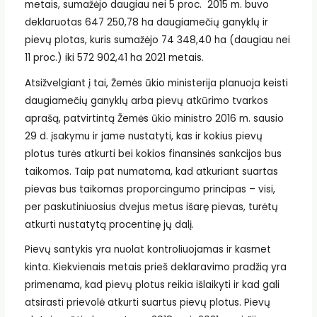
metais, sumažėjo daugiau nei 5 proc. 2015 m. buvo
deklaruotas 647 250,78 ha daugiamečių ganyklų ir
pievų plotas, kuris sumažėjo 74 348,40 ha (daugiau nei
11 proc.) iki 572 902,41 ha 2021 metais.
Atsižvelgiant į tai, Žemės ūkio ministerija planuoja keisti
daugiamečių ganyklų arba pievų atkūrimo tvarkos
aprašą, patvirtintą Žemės ūkio ministro 2016 m. sausio
29 d. įsakymu ir jame nustatyti, kas ir kokius pievų
plotus turės atkurti bei kokios finansinės sankcijos bus
taikomos. Taip pat numatoma, kad atkuriant suartas
pievas bus taikomas proporcingumo principas – visi,
per paskutiniuosius dvejus metus išarę pievas, turėtų
atkurti nustatytą procentinę jų dalį.
Pievų santykis yra nuolat kontroliuojamas ir kasmet
kinta. Kiekvienais metais prieš deklaravimo pradžią yra
primenama, kad pievų plotus reikia išlaikyti ir kad gali
atsirasti prievolė atkurti suartus pievų plotus. Pievų