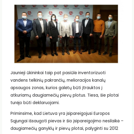
Jaunieji ūkininkai taip pat pasiūlė inventorizuoti
vandens telkinių pakrančių, melioracijos kanalų
apsaugos zonas, kurios galėtų būti įtrauktos į
atkuriamų daugiamečių pievų plotus. Tiesa, šie plotai
turėjo būti deklaruojami.
Priminsime, kad Lietuva yra įsipareigojusi Europos
Sąjungai išsaugoti pievas ir šio įsipareigojimo nesilaikė –
daugiamečių ganyklų ir pievų plotai, palyginti su 2012