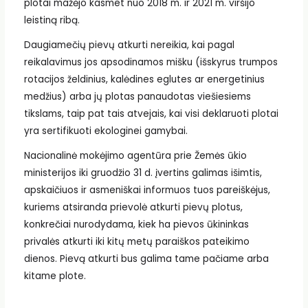
plotai mažėjo kasmet nuo 2018 m. ir 2021 m. viršijo
leistiną ribą.
Daugiamečių pievų atkurti nereikia, kai pagal
reikalavimus jos apsodinamos mišku (išskyrus trumpos
rotacijos želdinius, kalėdines eglutes ar energetinius
medžius) arba jų plotas panaudotas viešiesiems
tikslams, taip pat tais atvejais, kai visi deklaruoti plotai
yra sertifikuoti ekologinei gamybai.
Nacionalinė mokėjimo agentūra prie Žemės ūkio
ministerijos iki gruodžio 31 d. įvertins galimas išimtis,
apskaičiuos ir asmeniškai informuos tuos pareiškėjus,
kuriems atsiranda prievolė atkurti pievų plotus,
konkrečiai nurodydama, kiek ha pievos ūkininkas
privalės atkurti iki kitų metų paraiškos pateikimo
dienos. Pievą atkurti bus galima tame pačiame arba
kitame plote.