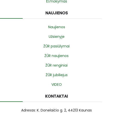
El.mokymas
NAUJIENOS
Naujienos
Užsienyje
ŽŪR pasiūlymai
ŽŪR naujienos
ŽŪR renginiai
ŽŪR jubiliejus
VIDEO
KONTAKTAI
Adresas: K. Donelaičio g. 2, 44213 Kaunas