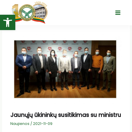
Pereiti
prie
Open toolbar
Main
turinio
Menu
Jaunųjų ūkininkų susitikimas su ministru
Naujienos
/
2021-11-09