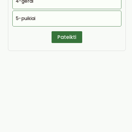
4-gerai
5-puikiai