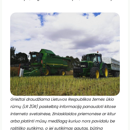
Griežtai draudžiama Lietuvos Respublikos žemės ūkio
rūmų (LR ŽŪR) paskelbtą informaciją panaudoti kitose
interneto svetainėse, žiniasklaidos priemonėse ar kitur
arba platinti mūsų medžiagą kuriuo nors pavidalu be
raštiško sutikimo, o jei sutikimas gautas, būtina