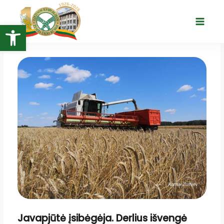
Pereiti
prie
Open toolbar
Main
turinio
Menu
Javapjūtė įsibėgėja. Derlius išvengė