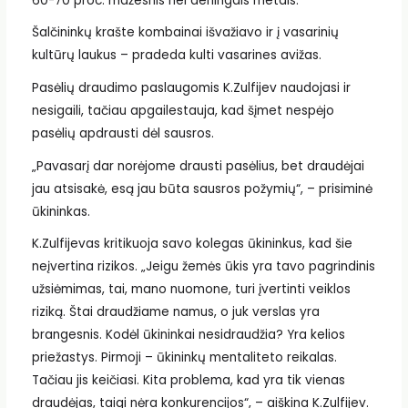
60-70 proc. mažesnis nei derlingais metais.
Šalčininkų krašte kombainai išvažiavo ir į vasarinių
kultūrų laukus – pradeda kulti vasarines avižas.
Pasėlių draudimo paslaugomis K.Zulfijev naudojasi ir
nesigaili, tačiau apgailestauja, kad šįmet nespėjo
pasėlių apdrausti dėl sausros.
„Pavasarį dar norėjome drausti pasėlius, bet draudėjai
jau atsisakė, esą jau būta sausros požymių“, – prisiminė
ūkininkas.
K.Zulfijevas kritikuoja savo kolegas ūkininkus, kad šie
neįvertina rizikos. „Jeigu žemės ūkis yra tavo pagrindinis
užsiėmimas, tai, mano nuomone, turi įvertinti veiklos
riziką. Štai draudžiame namus, o juk verslas yra
brangesnis. Kodėl ūkininkai nesidraudžia? Yra kelios
priežastys. Pirmoji – ūkininkų mentaliteto reikalas.
Tačiau jis keičiasi. Kita problema, kad yra tik vienas
draudėjas, taigi nėra konkurencijos“, – aiškina K.Zulfijev.