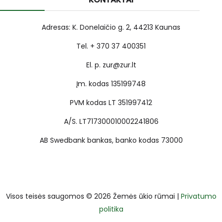
Adresas: K. Donelaičio g. 2, 44213 Kaunas
Tel. + 370 37 400351
El. p. zur@zur.lt
Įm. kodas 135199748
PVM kodas LT 351997412
A/S. LT717300010002241806
AB Swedbank bankas, banko kodas 73000
Visos teisės saugomos © 2026 Žemės ūkio rūmai |
Privatumo
politika