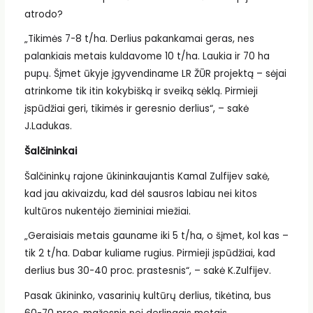
atrodo?
„Tikimės 7-8 t/ha. Derlius pakankamai geras, nes
palankiais metais kuldavome 10 t/ha. Laukia ir 70 ha
pupų. Šįmet ūkyje įgyvendiname LR ŽŪR projektą – sėjai
atrinkome tik itin kokybišką ir sveiką sėklą. Pirmieji
įspūdžiai geri, tikimės ir geresnio derlius“, – sakė
J.Ladukas.
Šalčininkai
Šalčininkų rajone ūkininkaujantis Kamal Zulfijev sakė,
kad jau akivaizdu, kad dėl sausros labiau nei kitos
kultūros nukentėjo žieminiai miežiai.
„Geraisiais metais gauname iki 5 t/ha, o šįmet, kol kas –
tik 2 t/ha. Dabar kuliame rugius. Pirmieji įspūdžiai, kad
derlius bus 30-40 proc. prastesnis“, – sakė K.Zulfijev.
Pasak ūkininko, vasarinių kultūrų derlius, tikėtina, bus