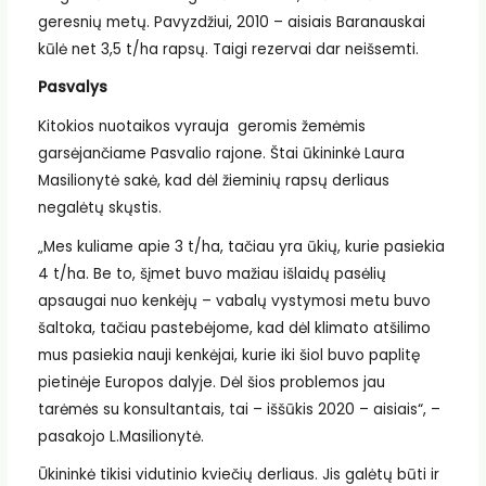
geresnių metų. Pavyzdžiui, 2010 – aisiais Baranauskai
kūlė net 3,5 t/ha rapsų. Taigi rezervai dar neišsemti.
Pasvalys
Kitokios nuotaikos vyrauja geromis žemėmis
garsėjančiame Pasvalio rajone. Štai ūkininkė Laura
Masilionytė sakė, kad dėl žieminių rapsų derliaus
negalėtų skųstis.
„Mes kuliame apie 3 t/ha, tačiau yra ūkių, kurie pasiekia
4 t/ha. Be to, šįmet buvo mažiau išlaidų pasėlių
apsaugai nuo kenkėjų – vabalų vystymosi metu buvo
šaltoka, tačiau pastebėjome, kad dėl klimato atšilimo
mus pasiekia nauji kenkėjai, kurie iki šiol buvo paplitę
pietinėje Europos dalyje. Dėl šios problemos jau
tarėmės su konsultantais, tai – iššūkis 2020 – aisiais“, –
pasakojo L.Masilionytė.
Ūkininkė tikisi vidutinio kviečių derliaus. Jis galėtų būti ir