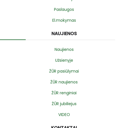
Paslaugos
El.mokymas
NAUJIENOS
Naujienos
Užsienyje
ŽŪR pasiūlymai
ŽŪR naujienos
ŽŪR renginiai
ŽŪR jubiliejus
VIDEO
KONTAKTAI