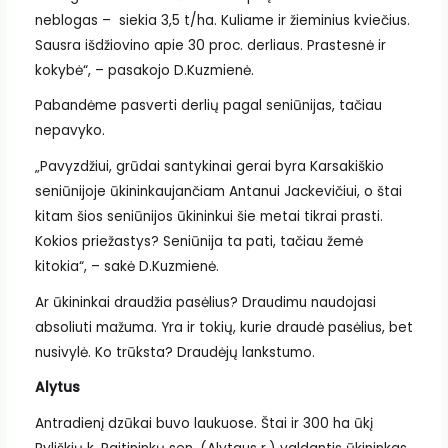
neblogas – siekia 3,5 t/ha. Kuliame ir žieminius kviečius.
Sausra išdžiovino apie 30 proc. derliaus. Prastesnė ir
kokybė“, – pasakojo D.Kuzmienė.
Pabandėme pasverti derlių pagal seniūnijas, tačiau
nepavyko.
„Pavyzdžiui, grūdai santykinai gerai byra Karsakiškio
seniūnijoje ūkininkaujančiam Antanui Jackevičiui, o štai
kitam šios seniūnijos ūkininkui šie metai tikrai prasti.
Kokios priežastys? Seniūnija ta pati, tačiau žemė
kitokia“, – sakė D.Kuzmienė.
Ar ūkininkai draudžia pasėlius? Draudimu naudojasi
absoliuti mažuma. Yra ir tokių, kurie draudė pasėlius, bet
nusivylė. Ko trūksta? Draudėjų lankstumo.
Alytus
Antradienį dzūkai buvo laukuose. Štai ir 300 ha ūkį