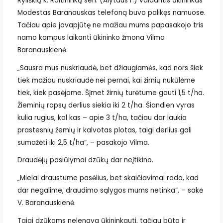
Ryliškių k. Raitininkų sen. (Alytaus r.) valdantis ūkininkas
Modestas Baranauskas telefoną buvo palikęs namuose.
Tačiau apie javapjūtę ne mažiau mums papasakojo tris
namo kampus laikanti ūkininko žmona Vilma
Baranauskienė.
„Sausra mus nuskriaudė, bet džiaugiamės, kad nors šiek
tiek mažiau nuskriaudė nei pernai, kai žirnių nukūlėme
tiek, kiek pasėjome. Šįmet žirnių turėtume gauti 1,5 t/ha.
Žieminių rapsų derlius siekia iki 2 t/ha. Šiandien vyras
kulia rugius, kol kas – apie 3 t/ha, tačiau dar laukia
prastesnių žemių ir kalvotas plotas, taigi derlius gali
sumažėti iki 2,5 t/ha“, – pasakojo Vilma.
Draudėjų pasiūlymai dzūkų dar neįtikino.
„Mielai draustume pasėlius, bet skaičiavimai rodo, kad
dar negalime, draudimo sąlygos mums netinka“, – sakė
V. Baranauskienė.
Taigi dzūkams nelengva ūkininkauti, tačiau būta ir