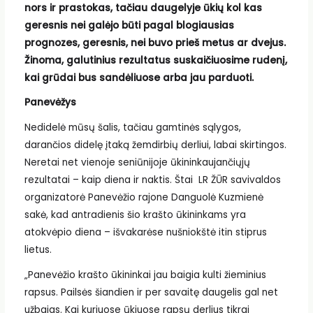
nors ir prastokas, tačiau daugelyje ūkių kol kas
geresnis nei galėjo būti pagal blogiausias
prognozes, geresnis, nei buvo prieš metus ar dvejus.
Žinoma, galutinius rezultatus suskaičiuosime rudenį,
kai grūdai bus sandėliuose arba jau parduoti.
Panevėžys
Nedidelė mūsų šalis, tačiau gamtinės sąlygos,
darančios didelę įtaką žemdirbių derliui, labai skirtingos.
Neretai net vienoje seniūnijoje ūkininkaujančiųjų
rezultatai – kaip diena ir naktis. Štai LR ŽŪR savivaldos
organizatorė Panevėžio rajone Danguolė Kuzmienė
sakė, kad antradienis šio krašto ūkininkams yra
atokvėpio diena – išvakarėse nušniokštė itin stiprus
lietus.
„Panevėžio krašto ūkininkai jau baigia kulti žieminius
rapsus. Pailsės šiandien ir per savaitę daugelis gal net
užbaigs. Kai kuriuose ūkiuose rapsų derlius tikrai