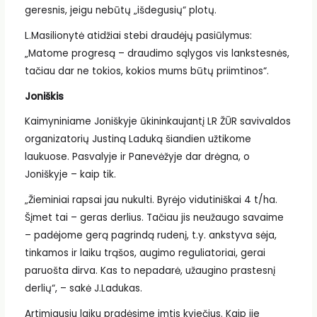
geresnis, jeigu nebūtų „išdegusių“ plotų.
L.Masilionytė atidžiai stebi draudėjų pasiūlymus:
„Matome progresą – draudimo sąlygos vis lankstesnės,
tačiau dar ne tokios, kokios mums būtų priimtinos“.
Joniškis
Kaimyniniame Joniškyje ūkininkaujantį LR ŽŪR savivaldos
organizatorių Justiną Laduką šiandien užtikome
laukuose. Pasvalyje ir Panevėžyje dar drėgna, o
Joniškyje – kaip tik.
„Žieminiai rapsai jau nukulti. Byrėjo vidutiniškai 4 t/ha.
Šįmet tai – geras derlius. Tačiau jis neužaugo savaime
– padėjome gerą pagrindą rudenį, t.y. ankstyva sėja,
tinkamos ir laiku trąšos, augimo reguliatoriai, gerai
paruošta dirva. Kas to nepadarė, užaugino prastesnį
derlių“, – sakė J.Ladukas.
Artimiausiu laiku pradėsime imtis kviečius. Kaip jie