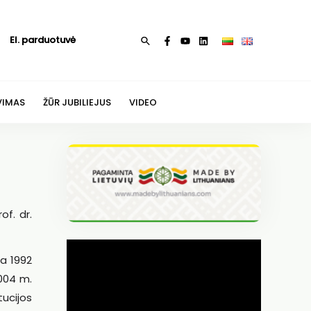
El. parduotuvė
Paieška
VIMAS
ŽŪR JUBILIEJUS
VIDEO
of. dr.
ta 1992
2004 m.
tucijos