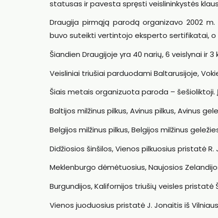
statusas ir pavesta spręsti veislininkystės klau
Draugija pirmąją parodą organizavo 2002 m.
buvo suteikti vertintojo eksperto sertifikatai, o
Šiandien Draugijoje yra 40 narių, 6 veislynai ir 3
Veisliniai triušiai parduodami Baltarusijoje, Vokiet
Šiais metais organizuota paroda – šešioliktoji. Į
Baltijos milžinus pilkus, Avinus pilkus, Avinus gele
Belgijos milžinus pilkus, Belgijos milžinus geležie
Didžiosios šinšilos, Vienos pilkuosius pristatė R. 
Meklenburgo dėmėtuosius, Naujosios Zelandijos 
Burgundijos, Kalifornijos triušių veisles pristatė Š
Vienos juoduosius pristatė J. Jonaitis iš Vilniaus 