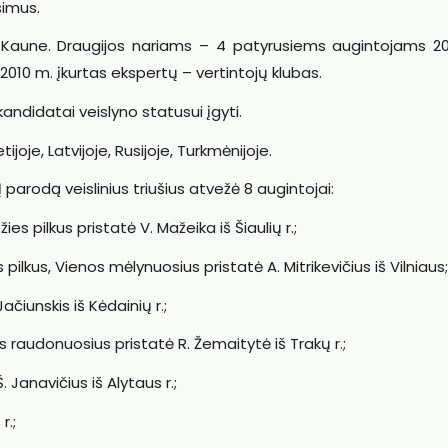
simus.
 Kaune. Draugijos nariams – 4 patyrusiems augintojams 2
 2010 m. įkurtas ekspertų – vertintojų klubas.
 kandidatai veislyno statusui įgyti.
ijoje, Latvijoje, Rusijoje, Turkmėnijoje.
 parodą veislinius triušius atvežė 8 augintojai:
žies pilkus pristatė V. Mažeika iš Šiaulių r.;
s pilkus, Vienos mėlynuosius pristatė A. Mitrikevičius iš Vilniaus;
Jačiunskis iš Kėdainių r.;
raudonuosius pristatė R. Žemaitytė iš Trakų r.;
. Janavičius iš Alytaus r.;
r.;