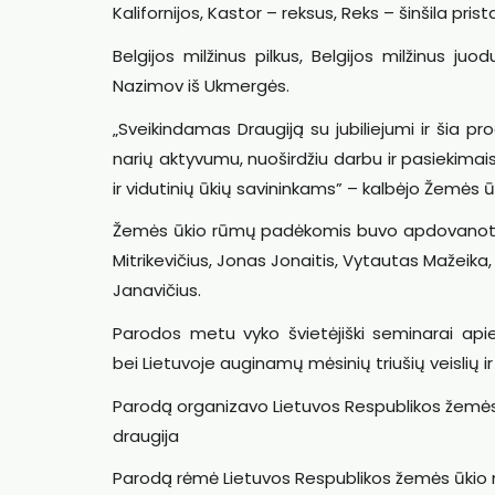
Kalifornijos, Kastor – reksus, Reks – šinšila prist
Belgijos milžinus pilkus, Belgijos milžinus juo
Nazimov iš Ukmergės.
„Sveikindamas Draugiją su jubiliejumi ir šia p
narių aktyvumu, nuoširdžiu darbu ir pasiekimais.
ir vidutinių ūkių savininkams” – kalbėjo Žemės ūk
Žemės ūkio rūmų padėkomis buvo apdovanotas Dr
Mitrikevičius, Jonas Jonaitis, Vytautas Mažeik
Janavičius.
Parodos metu vyko švietėjiški seminarai apie
bei Lietuvoje auginamų mėsinių triušių veislių ir
Parodą organizavo Lietuvos Respublikos žemės ūk
draugija
Parodą rėmė Lietuvos Respublikos žemės ūkio m