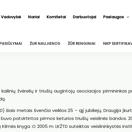
Vadovybė
Nariai
Komitetai
Darbuotojai
Paslaugos
 PASIŪLYMAI
ŽUR NAUJIENOS
ŽŪR RENGINIAI
NKP SERTIFIKA
kailinių žvėrelių ir triušių augintojų asociacijos pirmininkas pr
odą.
TD) šiais metais švenčia veiklos 25 – ąjį jubiliejų. Draugija įkur
buvo patvirtintos pirmos keturios triušių veislinės bandos. 
šių Kilmės knyga. O 2005 m. LKŽTD suteiktas veislininkystės insti