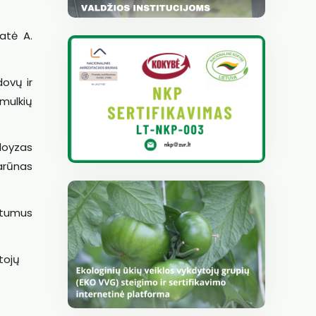
tatė A.
dovų ir
smulkių
Aloyzas
Šarūnas
atumus
tojų