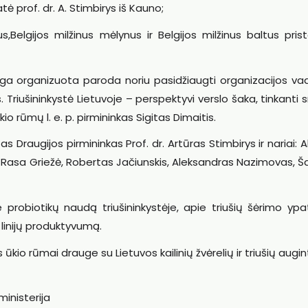
atė prof. dr. A. Stimbirys iš Kauno;
dus,Belgijos milžinus mėlynus ir Belgijos milžinus baltus pris
roga organizuota paroda noriu pasidžiaugti organizacijos va
 Triušininkystė Lietuvoje – perspektyvi verslo šaka, tinkanti 
io rūmų l. e. p. pirmininkas Sigitas Dimaitis.
augijos pirmininkas Prof. dr. Artūras Stimbirys ir nariai: 
a, Rasa Griežė, Robertas Jačiunskis, Aleksandras Nazimovas, 
 probiotikų naudą triušininkystėje, apie triušių šėrimo yp
 linijų produktyvumą.
io rūmai drauge su Lietuvos kailinių žvėrelių ir triušių augin
inisterija