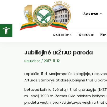
Pereiti
prie
Apie mus
turinio
Open toolbar
NAUJIENOS
UŽSIENYJE
ŽŪR
Jubiliejinė LKŽTAD paroda
Naujienos
/
2017-11-12
Lapkričio 11 d. Marijampolės kolegijoje, Lietuvos 
Artūras Stimbirys atidarė jubiliejinę triušių par
Lietuvos kailinių žvėrelių ir triušių draugija (LKŽ
m. spalį. 1998 m. Žemės ūkio ministro įsakymu 
pradėta vesti ir tvarkyti Lietuvos veislinių triu