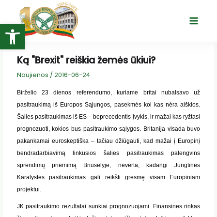
Pereiti
prie
Open toolbar
Main
turinio
Menu
Ką "Brexit" reiškia žemės ūkiui?
Naujienos
/
2016-06-24
Birželio 23 dienos referendumo, kuriame britai nubalsavo už
pasitraukimą iš Europos Sąjungos, pasekmės kol kas nėra aiškios.
Šalies pasitraukimas iš ES – beprecedentis įvykis, ir mažai kas ryžtasi
prognozuoti, kokios bus pasitraukimo sąlygos. Britanija visada buvo
pakankamai
euroskeptiška
– tačiau džiūgauti, kad mažai į Europinį
bendradarbiavimą linkusios šalies pasitraukimas palengvins
sprendimų priėmimą
Briuselyje,
neverta, kadangi Jungtinės
Karalystės pasitraukimas gali reikšti grėsmę visam Europiniam
projektui.
JK
pasitraukimo rezultatai sunkiai prognozuojami. Finansines rinkas