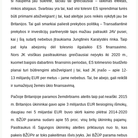
ši naujiena jau sukrėtė, tačiau tai greičiausiai – laikinas efektas,
rinkos atsigaus. Svarbiau yra tai, kad visi tolesni ES
sprendimai
turės
būti priimami atsižvelgiant į tai, kad ateityje juos reikės vykdyti jau be
Britanijos. Tai gali smarkiai paliesti prekybos politiką – Transatlantinė
prekybos ir investicijų partnerystė taps mažiau patraukli JAV pusei,
kai į šią sutartį nebebus
įtraukiama Jungtinės Karalystės rinka. Taip
pat kyla abejonių dėl tolesnio ilgalaikio ES finansavimo.
Nors
JK
visiškas pasitraukimas greičiausiai neįvyks iki 2020 m.,
kuomet baigsis dabartinis finansinis periodas, ES tolimesnio biudžeto
planai turi būti
rengimi
atsižvelgiant į tai, kad
JK
įnašo – apie 12-
13
milijardų
EUR
per metus – jame nebebus. Tai, be abejo, gali reikšti
ir sumažėjusį žemės ūkio finansavimą.
Pačioje Britanijoje paramos žemdirbiams ateitis taip pat neaiški. 2015
m. Britanijos ūkininkai gavo apie 3
milijardus
EUR
tiesioginių išmokų,
daugiau nei 5
miijardai
EUR
buvo skirti kaimo plėtrai 2014-2020
m.
BŽŪP
parama sudaro apie 55
proc
. visų britų ūkininkų pajamų.
Pasitraukus iš Sąjungos ūkininkų ateities priklausys nuo to, kas
pakeis
BŽŪP
ir ar toks pakeitimas išvis įvyks. Jei
BŽŪP
parama nebus