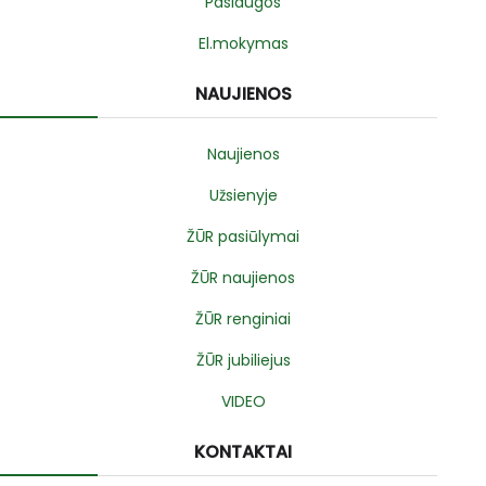
Paslaugos
El.mokymas
NAUJIENOS
Naujienos
Užsienyje
ŽŪR pasiūlymai
ŽŪR naujienos
ŽŪR renginiai
ŽŪR jubiliejus
VIDEO
KONTAKTAI