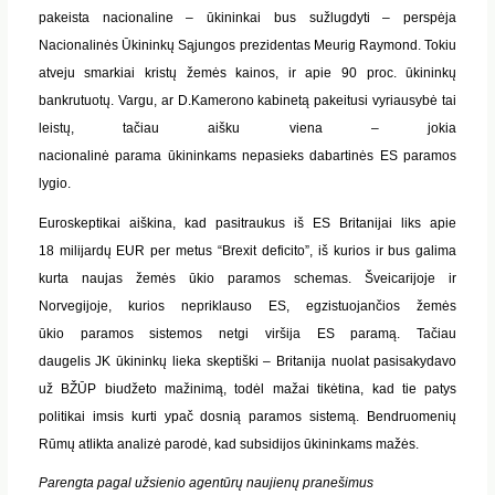
pakeista nacionaline – ūkininkai bus sužlugdyti – perspėja
Nacionalinės
Ūkininkų Sąjungos prezidentas
Meurig
Raymond
. Tokiu
atveju smarkiai kristų žemės kainos, ir apie 90
proc
. ūkininkų
bankrutuotų. Vargu, ar D.
Kamerono
kabinetą pakeitusi vyriausybė tai
leistų, tačiau aišku viena – jokia
nacionalinė
parama
ūkininkams
nepasieks
dabartinės
ES paramos
lygio.
Euroskeptikai
aiškina, kad pasitraukus iš ES Britanijai liks apie
18
milijardų
EUR
per metus “
Brexit
deficito”, iš kurios ir bus galima
kurta naujas žemės ūkio paramos schemas. Šveicarijoje ir
Norvegijoje, kurios nepriklauso ES, egzistuojančios
žemės
ūkio
paramos
sistemos netgi viršija ES paramą. Tačiau
daugelis
JK
ūkininkų lieka skeptiški – Britanija nuolat pasisakydavo
už
BŽŪP
biudžeto mažinimą, todėl mažai tikėtina, kad tie patys
politikai imsis kurti ypač dosnią paramos sistemą. Bendruomenių
Rūmų atlikta analizė parodė, kad subsidijos ūkininkams mažės.
Parengta pagal užsienio agentūrų naujienų pranešimus