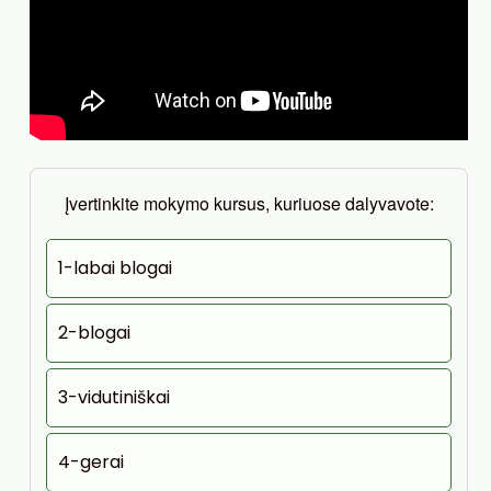
Įvertinkite mokymo kursus, kuriuose dalyvavote:
1-labai blogai
2-blogai
3-vidutiniškai
4-gerai