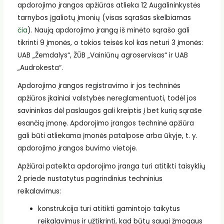
apdorojimo įrangos apžiūras atlieka 12 Augalininkystės
tarnybos įgaliotų įmonių (visas sąrašas skelbiamas
čia
). Naują apdorojimo įrangą iš minėto sąrašo gali
tikrinti 9 įmonės, o tokios teisės kol kas neturi 3 įmonės:
UAB „Žemdalys“, ŽŪB „Vainiūnų agroservisas“ ir UAB
„Audrokesta“.
Apdorojimo įrangos registravimo ir jos techninės
apžiūros įkainiai valstybės nereglamentuoti, todėl jos
savininkas dėl paslaugos gali kreiptis į bet kurią sąraše
esančią įmonę. Apdorojimo įrangos techninė apžiūra
gali būti atliekama įmonės patalpose arba ūkyje, t. y.
apdorojimo įrangos buvimo vietoje.
Apžiūrai pateikta apdorojimo įranga turi atitikti taisyklių
2 priede nustatytus pagrindinius techninius
reikalavimus:
konstrukcija turi atitikti gamintojo taikytus
reikalavimus ir užtikrinti, kad būtų saugi žmogaus