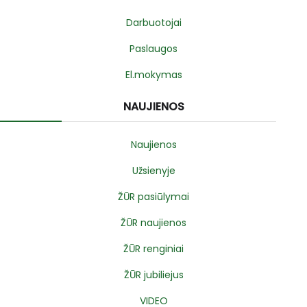
Darbuotojai
Paslaugos
El.mokymas
NAUJIENOS
Naujienos
Užsienyje
ŽŪR pasiūlymai
ŽŪR naujienos
ŽŪR renginiai
ŽŪR jubiliejus
VIDEO