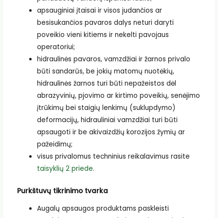
apsauginiai įtaisai ir visos judančios ar
besisukančios pavaros dalys neturi daryti
poveikio vieni kitiems ir nekelti pavojaus
operatoriui;
hidraulinės pavaros, vamzdžiai ir žarnos privalo
būti sandarūs, be jokių matomų nuotėkių,
hidraulinės žarnos turi būti nepažeistos dėl
abrazyvinių, pjovimo ar kirtimo poveikių, senėjimo
įtrūkimų bei staigių lenkimų (suklupdymo)
deformacijų, hidrauliniai vamzdžiai turi būti
apsaugoti ir be akivaizdžių korozijos žymių ar
pažeidimų;
visus privalomus techninius reikalavimus rasite
taisyklių 2 priede
.
Purkštuvų tikrinimo tvarka
Augalų apsaugos produktams paskleisti