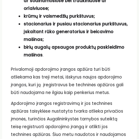
ar sodinamosiose bei traukiniuose ar
orlaiviuose;
krūmų ir vaismedžių purkštuvus;
stacionarius ir pusiau stacionarius purkštuvus,
įskaitant rūko generatorius ir beicavimo
mašinas;
birių augalų apsaugos produktų paskleidimo
mašinas
.
Privalomoji apdorojimo įrangos apžiūra turi būti
atliekama kas treji metai, išskyrus naujos apdorojimo
įrangos, kuri ją įregistravus be techninės apžiūros gali
būti naudojama ne ilgiau kaip penkerius metus.
Apdorojimo įrangos registravimą ir jos technines
apžiūras taisyklėse nustatyta tvarka atlieka privačios
įmonės, turinčios Augalininkystės tarnybos suteiktą
teisę registruoti apdorojimo įrangą ir atlikti jos
technines apžiūras. Šiuo metu naudotos ir naudojamos