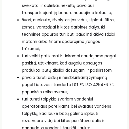
sveikatai ir aplinkai, nekeltų pavojaus
transportuojant ją bendro naudojimo keliuose;
švari, nuplauta, išvalytas jos vidus, išplauti filtrai,
žarnos, vamzdžiai ir kitos darbinės dalys. Iki
techninės apžiūros turi būti pašalinti akivaizdžiai
matomi arba žinomi apdorojimo įrangos
trūkumai;
turi veikti patikimai ir tinkamai naudojama pagal
paskirtį, užtikrinant, kad augalų apsaugos
produktai būtų tiksliai dozuojami ir paskirstomi;
privalo turėti aiškų ir neišblunkantį žymėjimą
pagal Lietuvos standarto LST EN ISO 4254-6 7.2
papunkčio reikalavimus;
turi turėti talpyklą švariam vandeniui
operatoriaus poreikiams bei švaraus vandens
talpyklą, kad lauke būtų galima išplauti
rezervuaro vidų bei kitas purkštuvo dalis ir
panaudotą vandenį išpurkšti lauke;