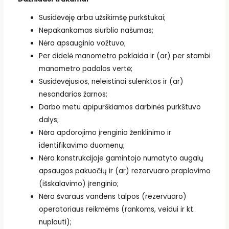
Susidėvėję arba užsikimšę purkštukai;
Nepakankamas siurblio našumas;
Nėra apsauginio vožtuvo;
Per didelė manometro paklaida ir (ar) per stambi
manometro padalos vertė;
Susidėvėjusios, neleistinai sulenktos ir (ar)
nesandarios žarnos;
Darbo metu apipurškiamos darbinės purkštuvo
dalys;
Nėra apdorojimo įrenginio ženklinimo ir
identifikavimo duomenų;
Nėra konstrukcijoje gamintojo numatyto augalų
apsaugos pakuočių ir (ar) rezervuaro praplovimo
(išskalavimo) įrenginio;
Nėra švaraus vandens talpos (rezervuaro)
operatoriaus reikmėms (rankoms, veidui ir kt.
nuplauti);