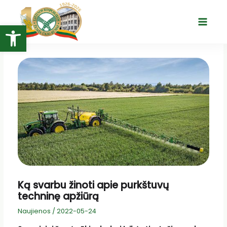
Pereiti
prie
Open toolbar
Main
turinio
Menu
Ką svarbu žinoti apie purkštuvų
techninę apžiūrą
Naujienos
/
2022-05-24