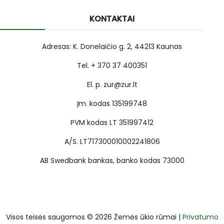
KONTAKTAI
Adresas: K. Donelaičio g. 2, 44213 Kaunas
Tel. + 370 37 400351
El. p. zur@zur.lt
Įm. kodas 135199748
PVM kodas LT 351997412
A/S. LT717300010002241806
AB Swedbank bankas, banko kodas 73000
Visos teisės saugomos © 2026 Žemės ūkio rūmai |
Privatumo