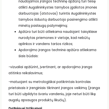
naudojamos įrangos techninę apžiūrą turi teisę
atlikti Augalininkystės tarnybos įgaliotos įmonės
darbuotojas (atstovas) turintis Augalininkystės
tarnybos išduotą darbuotojo pasirengimo atlikti
minėtą paslaugą pažymėjimą;
Apžiūra turi būti atliekama naudojant taisyklėse
nurodytas priemones ir vietoje, kad nebūtų
aplinkos ir vandens taršos rizikos;
Apdorojimo įrangos techninė apžiūra atliekama
šiais būdais:
-vizualiai apžiūrint, įvertinant, ar apdorojimo įranga
atitinka reikalavimus;
-matuojant su metrologiškai patikrintais kontrolės
prietaisais ir įrenginiais tikrinant įrangos veikimą (įranga
turi būti užpildyta švariu vandeniu, joje neturi būti likę
augalų apsaugos produktų likučių).
Dažniausi trūkumai