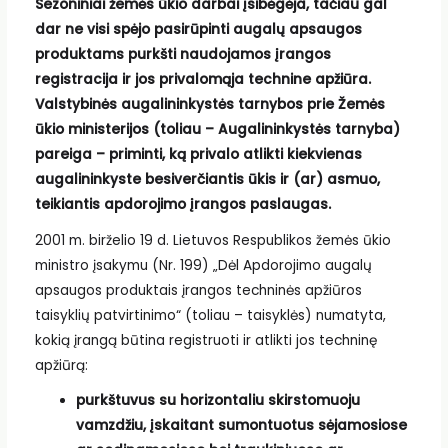
Sezoniniai žemės ūkio darbai įsibėgėja, tačiau gal
dar ne visi spėjo pasirūpinti augalų apsaugos
produktams purkšti naudojamos įrangos
registracija ir jos privalomąja technine apžiūra.
Valstybinės augalininkystės tarnybos prie Žemės
ūkio ministerijos (toliau – Augalininkystės tarnyba)
pareiga – priminti, ką privalo atlikti kiekvienas
augalininkyste besiverčiantis ūkis ir (ar) asmuo,
teikiantis apdorojimo įrangos paslaugas.
2001 m. birželio 19 d. Lietuvos Respublikos žemės ūkio
ministro įsakymu (Nr. 199) „Dėl Apdorojimo augalų
apsaugos produktais įrangos techninės apžiūros
taisyklių patvirtinimo“ (toliau – taisyklės) numatyta,
kokią įrangą būtina registruoti ir atlikti jos techninę
apžiūrą:
purkštuvus su horizontaliu skirstomuoju
vamzdžiu, įskaitant sumontuotus sėjamosiose