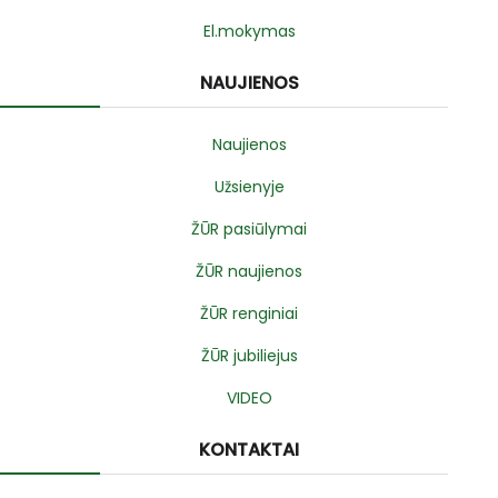
El.mokymas
NAUJIENOS
Naujienos
Užsienyje
ŽŪR pasiūlymai
ŽŪR naujienos
ŽŪR renginiai
ŽŪR jubiliejus
VIDEO
KONTAKTAI