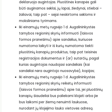
deklaruoja augintojas. Pluoštinės kanapės gali
būti auginamos sėklai, jų lapai, žiedynai, stiebai –
žaliavai, taip pat – sėjai neskirtoms sėkloms ir
moksliniams tyrimams.
Iki einamųjų metų rugsėjo 1 d. Augalininkystės
tarnybos regioninį skyrių informuoti (laisvos
formos pranešimu) apie sandėlius, kuriuose
numatoma laikyti ir iš kurių numatoma tiekti
pluoštinių kanapių produktus, taip pat teisinės
registracijos dokumentus ir (ar) sutarčių, pagal
kurias augintojas naudojasi sandėliais (kai
sandėliai nėra augintojo nuosavybė), kopijas;
Iki einamųjų metų rugsėjo 1 d. Augalininkystės
tarnybos regioninį skyrių reikėtų informuoti
(laisvos formos pranešimu) apie tai, jei pluoštinių
kanapių šiaudeliai bus paliekami klojėti arba jie
bus laikomi per žiemą nenuimti laukuose,
nurodant jų klojėjimo lauko vietovės adresą.