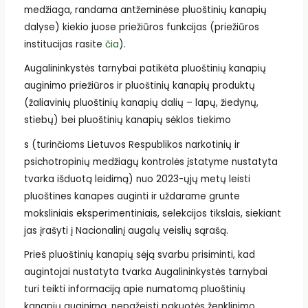
medžiaga, randama antžeminėse pluoštinių kanapių
dalyse) kiekio juose priežiūros funkcijas (priežiūros
institucijas rasite
čia
).
Augalininkystės tarnybai patikėta pluoštinių kanapių
auginimo priežiūros ir pluoštinių kanapių produktų
(žaliavinių pluoštinių kanapių dalių – lapų, žiedynų,
stiebų) bei pluoštinių kanapių sėklos tiekimo
s (turinčioms Lietuvos Respublikos narkotinių ir
psichotropinių medžiagų kontrolės įstatyme nustatyta
tvarka išduotą leidimą) nuo 2023-ųjų metų leisti
pluoštines kanapes auginti ir uždarame grunte
moksliniais eksperimentiniais, selekcijos tikslais, siekiant
jas įrašyti į Nacionalinį augalų veislių sąrašą.
Prieš pluoštinių kanapių sėją svarbu prisiminti, kad
augintojai nustatyta tvarka Augalininkystės tarnybai
turi teikti informaciją apie numatomą pluoštinių
kanapių auginimą, nepažeisti pakuotės ženklinimo