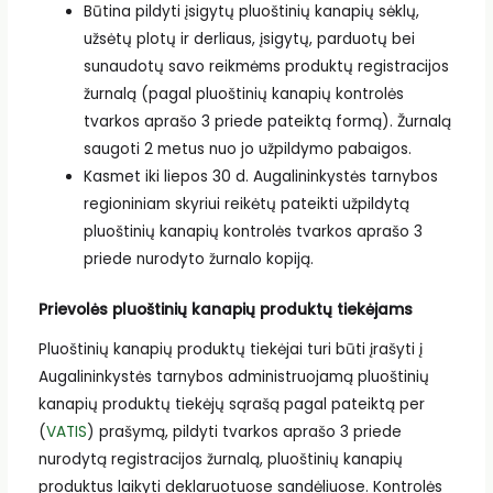
Būtina pildyti įsigytų pluoštinių kanapių sėklų,
užsėtų plotų ir derliaus, įsigytų, parduotų bei
sunaudotų savo reikmėms produktų registracijos
žurnalą (pagal pluoštinių kanapių kontrolės
tvarkos aprašo 3 priede pateiktą formą). Žurnalą
saugoti 2 metus nuo jo užpildymo pabaigos.
Kasmet iki liepos 30 d. Augalininkystės tarnybos
regioniniam skyriui reikėtų pateikti užpildytą
pluoštinių kanapių kontrolės tvarkos aprašo 3
priede nurodyto žurnalo kopiją.
Prievolės pluoštinių kanapių produktų tiekėjams
Pluoštinių kanapių produktų tiekėjai turi būti įrašyti į
Augalininkystės tarnybos administruojamą pluoštinių
kanapių produktų tiekėjų sąrašą pagal pateiktą per
(
VATIS
) prašymą, pildyti tvarkos aprašo 3 priede
nurodytą registracijos žurnalą, pluoštinių kanapių
produktus laikyti deklaruotuose sandėliuose. Kontrolės