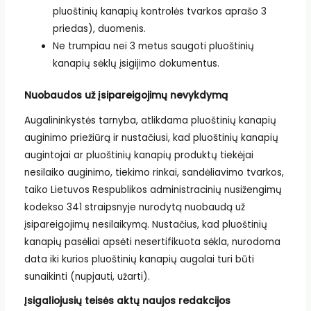
pluoštinių kanapių kontrolės tvarkos aprašo 3
priedas), duomenis.
Ne trumpiau nei 3 metus saugoti pluoštinių
kanapių sėklų įsigijimo dokumentus.
Nuobaudos už įsipareigojimų nevykdymą
Augalininkystės tarnyba, atlikdama pluoštinių kanapių
auginimo priežiūrą ir nustačiusi, kad pluoštinių kanapių
augintojai ar pluoštinių kanapių produktų tiekėjai
nesilaiko auginimo, tiekimo rinkai, sandėliavimo tvarkos,
taiko Lietuvos Respublikos administracinių nusižengimų
kodekso 341 straipsnyje nurodytą nuobaudą už
įsipareigojimų nesilaikymą. Nustačius, kad pluoštinių
kanapių pasėliai apsėti nesertifikuota sėkla, nurodoma
data iki kurios pluoštinių kanapių augalai turi būti
sunaikinti (nupjauti, užarti).
Įsigaliojusių teisės aktų naujos redakcijos