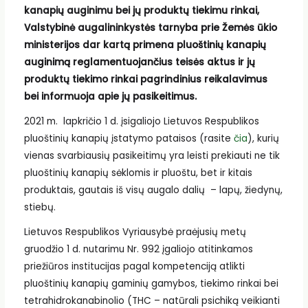
kanapių auginimu bei jų produktų tiekimu rinkai,
Valstybinė augalininkystės tarnyba prie Žemės ūkio
ministerijos dar kartą primena pluoštinių kanapių
auginimą reglamentuojančius teisės aktus ir jų
produktų tiekimo rinkai pagrindinius reikalavimus
bei informuoja apie jų pasikeitimus.
2021 m. lapkričio 1 d. įsigaliojo Lietuvos Respublikos
pluoštinių kanapių įstatymo pataisos (rasite
čia
), kurių
vienas svarbiausių pasikeitimų yra leisti prekiauti ne tik
pluoštinių kanapių sėklomis ir pluoštu, bet ir kitais
produktais, gautais iš visų augalo dalių – lapų, žiedynų,
stiebų.
Lietuvos Respublikos Vyriausybė praėjusių metų
gruodžio 1 d. nutarimu Nr. 992 įgaliojo atitinkamos
priežiūros institucijas pagal kompetenciją atlikti
pluoštinių kanapių gaminių gamybos, tiekimo rinkai bei
tetrahidrokanabinolio (THC – natūrali psichiką veikianti