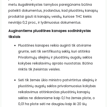
metu Augalininkystės tarnybos pareigūnams būtina
pateikti dokumentus, įrodančius, kad pluoštinių kanapių
produktai gauti iš kanapių veislių, kuriose THC kiekis
neviršija 0,2 proc., ir lydimuosius dokumentus.
Auginantiems pluoštines kanapes sodininkystės
tikslais
Pluoštines kanapes reikia auginti tik atvirame
grunte, sėti tik sertifikuotą sėklą, kuri atitinka
Privalomųjų aliejinių ir pluoštinių augalų sėklos
kokybės reikalavimų aprašo nuostatas. Būtina
rinktis tik įteisintas veisles.
Sėti tik žemės ūkio ministro patvirtintus aliejinių ir
pluoštinių augalų sėklos privalomuosius kokybės
reikalavimus atitinkančias pluoštinių kanapių
sėklas ne didesniame kaip 0,1 ha žemės plote, o
0,01 ha plote sėti ne daugiau kaip iki 20 šių