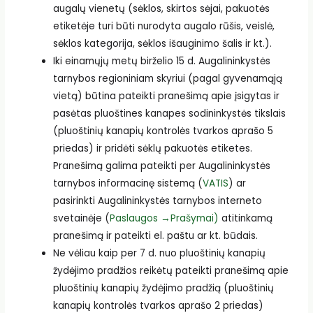
augalų vienetų (sėklos, skirtos sėjai, pakuotės
etiketėje turi būti nurodyta augalo rūšis, veislė,
sėklos kategorija, sėklos išauginimo šalis ir kt.).
Iki einamųjų metų birželio 15 d. Augalininkystės
tarnybos regioniniam skyriui (pagal gyvenamąją
vietą) būtina pateikti pranešimą apie įsigytas ir
pasėtas pluoštines kanapes sodininkystės tikslais
(pluoštinių kanapių kontrolės tvarkos aprašo 5
priedas) ir pridėti sėklų pakuotės etiketes.
Pranešimą galima pateikti per Augalininkystės
tarnybos informacinę sistemą (
VATIS
) ar
pasirinkti Augalininkystės tarnybos interneto
svetainėje (
Paslaugos →Prašymai)
atitinkamą
pranešimą ir pateikti el. paštu ar kt. būdais.
Ne vėliau kaip per 7 d. nuo pluoštinių kanapių
žydėjimo pradžios reikėtų pateikti pranešimą apie
pluoštinių kanapių žydėjimo pradžią (pluoštinių
kanapių kontrolės tvarkos aprašo 2 priedas)