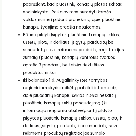
pabrėžiant, kad pluoštinių kanapių plotas skirtas
sodininkystei. Reikalavimas nurodyti žemės
valdos numerį pildant pranešimą apie pluoštinių
kanapių žydėjimo pradžią netaikomas.
Būtina pildyti Įsigytos pluoštinių kanapių sėklos,
užsėtų plotų ir derliaus, įsigytų, parduotų bei
sunaudotų savo reikmėms produktų registracijos
žurnalą (pluoštinių kanapių kontrolės tvarkos
aprašo 3 priedas), be teisės tiekti šiuos
produktus rinkai.
Iki balandžio 1 d. Augalininkystės tarnybos
regioniniam skyriui reikėtų pateikti informaciją
apie pluoštinių kanapių sėklos ir sėjai neskirtų
pluoštinių kanapių sėklų panaudojimą (ši
informacija rengiama atsižvelgiant į pildyto
Įsigytos pluoštinių kanapių sėklos, užsėtų plotų ir
derliaus, įsigytų, parduotų bei sunaudotų savo
reikmėms produktų registracijos žurnalo