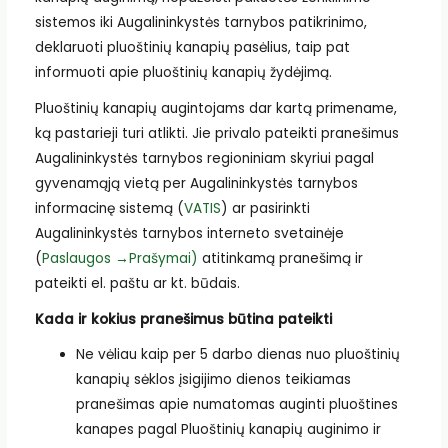
sistemos iki Augalininkystės tarnybos patikrinimo,
deklaruoti pluoštinių kanapių pasėlius, taip pat
informuoti apie pluoštinių kanapių žydėjimą.
Pluoštinių kanapių augintojams dar kartą primename,
ką pastarieji turi atlikti. Jie privalo pateikti pranešimus
Augalininkystės tarnybos regioniniam skyriui pagal
gyvenamąją vietą per Augalininkystės tarnybos
informacinę sistemą (
VATIS
) ar pasirinkti
Augalininkystės tarnybos interneto svetainėje
(
Paslaugos →Prašymai)
atitinkamą pranešimą ir
pateikti el. paštu ar kt. būdais.
Kada ir kokius pranešimus būtina pateikti
Ne vėliau kaip per 5 darbo dienas nuo pluoštinių
kanapių sėklos įsigijimo dienos teikiamas
pranešimas apie numatomas auginti pluoštines
kanapes pagal Pluoštinių kanapių auginimo ir