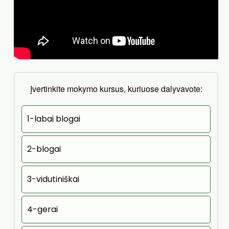
Įvertinkite mokymo kursus, kuriuose dalyvavote:
1-labai blogai
2-blogai
3-vidutiniškai
4-gerai