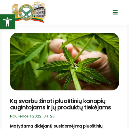
Pereiti
prie
Open toolbar
Main
turinio
Menu
Ką svarbu žinoti pluoštinių kanapių
augintojams ir jų produktų tiekėjams
Naujienos
/
2022-04-26
Matydama didėjantį susidomėjimą pluoštinių