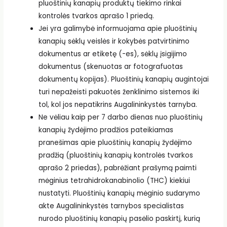
pluoštinių kanapių produktų tiekimo rinkai
kontrolės tvarkos aprašo 1 priedą.
Jei yra galimybė informuojama apie pluoštinių
kanapių sėklų veislės ir kokybės patvirtinimo
dokumentus ar etiketę (-es), sėklų įsigijimo
dokumentus (skenuotas ar fotografuotas
dokumentų kopijas). Pluoštinių kanapių augintojai
turi nepažeisti pakuotės ženklinimo sistemos iki
tol, kol jos nepatikrins Augalininkystės tarnyba.
Ne vėliau kaip per 7 darbo dienas nuo pluoštinių
kanapių žydėjimo pradžios pateikiamas
pranešimas apie pluoštinių kanapių žydėjimo
pradžią (pluoštinių kanapių kontrolės tvarkos
aprašo 2 priedas), pabrėžiant prašymą paimti
mėginius tetrahidrokanabinolio (THC) kiekiui
nustatyti. Pluoštinių kanapių mėginio sudarymo
akte Augalininkystės tarnybos specialistas
nurodo pluoštinių kanapių pasėlio paskirtį, kurią