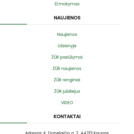
El.mokymas
NAUJIENOS
Naujienos
Užsienyje
ŽŪR pasiūlymai
ŽŪR naujienos
ŽŪR renginiai
ŽŪR jubiliejus
VIDEO
KONTAKTAI
Adresas: K. Donelaičio g. 2, 44213 Kaunas