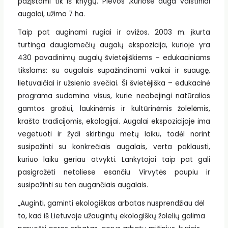
pažįstami tik iš knygų. Pievos ,kuriose auga vaistiniai
augalai, užima 7 ha.
Taip pat auginami rugiai ir avižos. 2003 m. įkurta
turtinga daugiamečių augalų ekspozicija, kurioje yra
430 pavadinimų augalų švietėjiškiems – edukaciniams
tikslams: su augalais supažindinami vaikai ir suaugę,
lietuvaičiai ir užsienio svečiai. Ši švietėjiška – edukacinė
programa sudomina visus, kurie neabejingi natūralios
gamtos grožiui, laukinėmis ir kultūrinėmis žolelėmis,
krašto tradicijomis, ekologijai. Augalai ekspozicijoje ima
vegetuoti ir žydi skirtingu metų laiku, todėl norint
susipažinti su konkrečiais augalais, verta paklausti,
kuriuo laiku geriau atvykti. Lankytojai taip pat gali
pasigrožėti netoliese esančiu Virvytės paupiu ir
susipažinti su ten augančiais augalais.
„Auginti, gaminti ekologiškas arbatas nusprendžiau dėl
to, kad iš Lietuvoje užaugintų ekologiškų žolelių galima