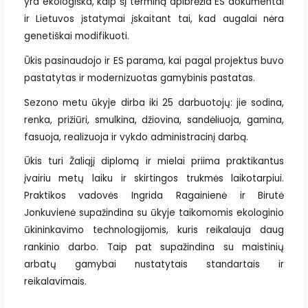
yra ekologiška, kaip šį terminą apibrėžia ES dokumentai
ir Lietuvos įstatymai įskaitant tai, kad augalai nėra
genetiškai modifikuoti.
Ūkis pasinaudojo ir ES parama, kai pagal projektus buvo
pastatytas ir modernizuotas gamybinis pastatas.
Sezono metu ūkyje dirba iki 25 darbuotojų: jie sodina,
renka, prižiūri, smulkina, džiovina, sandėliuoja, gamina,
fasuoja, realizuoja ir vykdo administracinį darbą.
Ūkis turi Žaliąjį diplomą ir mielai priima praktikantus
įvairiu metų laiku ir skirtingos trukmės laikotarpiui.
Praktikos vadovės Ingrida Ragainienė ir Birutė
Jonkuvienė supažindina su ūkyje taikomomis ekologinio
ūkininkavimo technologijomis, kuris reikalauja daug
rankinio darbo. Taip pat supažindina su maistinių
arbatų gamybai nustatytais standartais ir
reikalavimais.