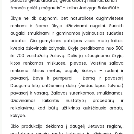
paruošti geras arbatas, gerus arbatų mišinius, kuriais
žmonės galėtų mėgautis“ – kalba Jadvyga Balvočiūtė.
Ūkyje ne tik auginami, bet natūraliose augimvietėse
renkami ir šiame ūkyje džiovinami augalai. Surinkti
augalai smulkinami ir gaminamos įvairiausios sudėties
arbatos. Čia gamybinės patalpos visais metų laikais
kvepia džiovintais žolynais. Ūkyje perdirbama nuo 500
iki 700 vaistažolių žaliavų. Dalis jų užauginama ūkyje,
kitos renkamos miškuose, pievose. Vaistinė žaliava
renkama ištisus metus, augalų šaknys – rudenį ir
pavasarį, žievė ir pumpurai – žiemą ir pavasarį.
Dauguma kitų antžeminių dalių (žiedai, lapai, žolynai)
pavasarį ir vasarą. Žaliavos surenkamos, smulkinamos,
džiovinamos laikantis nustatytų procedūrų ir
reikalavimų, kad būtų užtikrinta aukščiausia arbatų
kokybė.
Ūkio produkcija tiekiama į daugelį Lietuvos regionų,
pristatoma mugių metu Lietuvoje ir užsienyje. Kaip