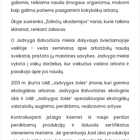
galiomis, teikiama nauda žmogaus organizmui, mokomi
kaip galima patiems pasigaminti kokybišką arbatą.
Ūkyje susirenka „Žolinčių akademijos“ nariai, kurie talkina
skinanat, renkant žaliavas.
O Jadvyga Balvočiūtė mielai dalyvauja šviečiamojoje
veikloje – veda seminarus apie arbatžolių naudą
sveikatai, pristato jų maistines savybes. Jadvyga mielai
vyksta į vaikų darželius, kur vaikučius vaišina arbata ir
pasakoja apie jos naudą.
2013 m. įkurta UAB „Jadvygos žolės“ įmonė, kuri gamina
ekologiškas arbatas. Jadvygos Balvočiūtės ekologinis
ūkis ir UAB „Jadvygos žolės“ specializuojasi ekologiškų
vaistažolių auginimo, perdirbimo, realizavimo srityse.
Kontroliuojanti įstaiga kasmet iš naujo peržiūri
perdirbamą produkciją ir išduoda sertifikatus
vieneriems metams. Jie garantuoja ,kad ūkio produkcija