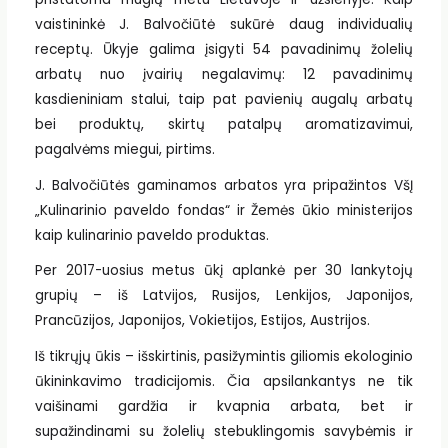
vaistininkė J. Balvočiūtė sukūrė daug individualių
receptų. Ūkyje galima įsigyti 54 pavadinimų žolelių
arbatų nuo įvairių negalavimų: 12 pavadinimų
kasdieniniam stalui, taip pat pavienių augalų arbatų
bei produktų, skirtų patalpų aromatizavimui,
pagalvėms miegui, pirtims.
J. Balvočiūtės gaminamos arbatos yra pripažintos VšĮ
„Kulinarinio paveldo fondas“ ir Žemės ūkio ministerijos
kaip kulinarinio paveldo produktas.
Per 2017-uosius metus ūkį aplankė per 30 lankytojų
grupių – iš Latvijos, Rusijos, Lenkijos, Japonijos,
Prancūzijos, Japonijos, Vokietijos, Estijos, Austrijos.
Iš tikrųjų ūkis – išskirtinis, pasižymintis giliomis ekologinio
ūkininkavimo tradicijomis. Čia apsilankantys ne tik
vaišinami gardžia ir kvapnia arbata, bet ir
supažindinami su žolelių stebuklingomis savybėmis ir