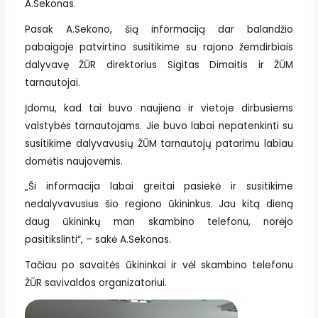
A.Sekonas.
Pasak A.Sekono, šią informaciją dar balandžio
pabaigoje patvirtino susitikime su rajono žemdirbiais
dalyvavę ŽŪR direktorius Sigitas Dimaitis ir ŽŪM
tarnautojai.
Įdomu, kad tai buvo naujiena ir vietoje dirbusiems
valstybės tarnautojams. Jie buvo labai nepatenkinti su
susitikime dalyvavusių ŽŪM tarnautojų patarimu labiau
domėtis naujovėmis.
„Ši informacija labai greitai pasiekė ir susitikime
nedalyvavusius šio regiono ūkininkus. Jau kitą dieną
daug ūkininkų man skambino telefonu, norėjo
pasitikslinti“, – sakė A.Sekonas.
Tačiau po savaitės ūkininkai ir vėl skambino telefonu
ŽŪR savivaldos organizatoriui.