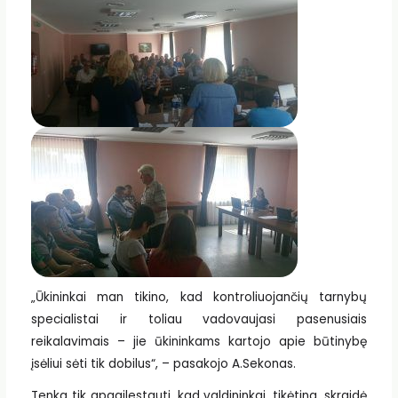
„Ūkininkai man tikino, kad kontroliuojančių tarnybų
specialistai ir toliau vadovaujasi pasenusiais
reikalavimais – jie ūkininkams kartojo apie būtinybę
įsėliui sėti tik dobilus“, – pasakojo A.Sekonas.
Tenka tik apgailestauti, kad valdininkai, tikėtina, skraidė