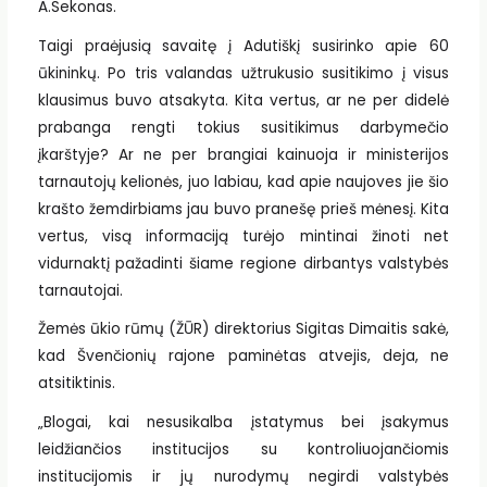
A.Sekonas.
Taigi praėjusią savaitę į Adutiškį susirinko apie 60
ūkininkų. Po tris valandas užtrukusio susitikimo į visus
klausimus buvo atsakyta. Kita vertus, ar ne per didelė
prabanga rengti tokius susitikimus darbymečio
įkarštyje? Ar ne per brangiai kainuoja ir ministerijos
tarnautojų kelionės, juo labiau, kad apie naujoves jie šio
krašto žemdirbiams jau buvo pranešę prieš mėnesį. Kita
vertus, visą informaciją turėjo mintinai žinoti net
vidurnaktį pažadinti šiame regione dirbantys valstybės
tarnautojai.
Žemės ūkio rūmų (ŽŪR) direktorius Sigitas Dimaitis sakė,
kad Švenčionių rajone paminėtas atvejis, deja, ne
atsitiktinis.
„Blogai, kai nesusikalba įstatymus bei įsakymus
leidžiančios institucijos su kontroliuojančiomis
institucijomis ir jų nurodymų negirdi valstybės