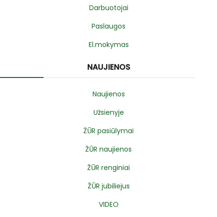
Darbuotojai
Paslaugos
El.mokymas
NAUJIENOS
Naujienos
Užsienyje
ŽŪR pasiūlymai
ŽŪR naujienos
ŽŪR renginiai
ŽŪR jubiliejus
VIDEO