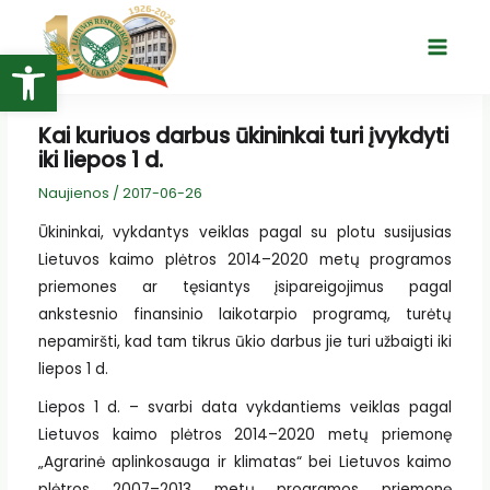
Pereiti
prie
Open toolbar
Main
turinio
Menu
Kai kuriuos darbus ūkininkai turi įvykdyti
iki liepos 1 d.
Naujienos
/
2017-06-26
Ūkininkai, vykdantys veiklas pagal su plotu susijusias
Lietuvos kaimo plėtros 2014–2020 metų programos
priemones ar tęsiantys įsipareigojimus pagal
ankstesnio finansinio laikotarpio programą, turėtų
nepamiršti, kad tam tikrus ūkio darbus jie turi užbaigti iki
liepos 1 d.
Liepos 1 d. – svarbi data vykdantiems veiklas pagal
Lietuvos kaimo plėtros 2014–2020 metų priemonę
„Agrarinė aplinkosauga ir klimatas“ bei Lietuvos kaimo
plėtros 2007–2013 metų programos priemonę