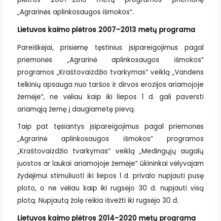
„Agrarinės aplinkosaugos išmokos“.
Lietuvos kaimo plėtros 2007–2013 metų programa
Pareiškėjai, prisiėmę tęstinius įsipareigojimus pagal
priemonės „Agrarinė aplinkosaugos išmokos“
programos „Kraštovaizdžio tvarkymas“ veiklą „Vandens
telkinių apsauga nuo taršos ir dirvos erozijos ariamojoje
žemėje“, ne vėliau kaip iki liepos 1 d. gali paversti
ariamąją žemę į daugiametę pievą.
Taip pat tęsiantys įsipareigojimus pagal priemonės
„Agrarinė aplinkosaugos išmokos“ programos
„Kraštovaizdžio tvarkymas“ veiklą „Medingųjų augalų
juostos ar laukai ariamojoje žemėje“ ūkininkai vėlyvajam
žydėjimui stimuliuoti iki liepos 1 d. privalo nupjauti pusę
ploto, o ne vėliau kaip iki rugsėjo 30 d. nupjauti visą
plotą. Nupjautą žolę reikia išvežti iki rugsėjo 30 d.
Lietuvos kaimo plėtros 2014–2020 metų programa