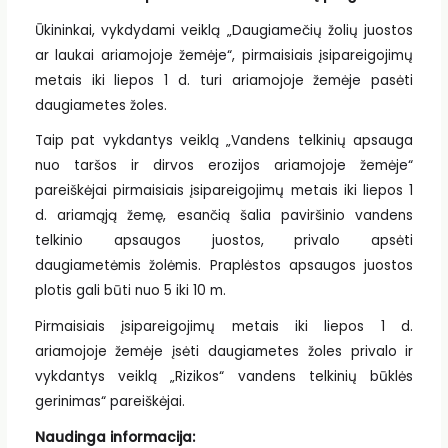
Ūkininkai, vykdydami veiklą „Daugiamečių žolių juostos
ar laukai ariamojoje žemėje“, pirmaisiais įsipareigojimų
metais iki liepos 1 d. turi ariamojoje žemėje pasėti
daugiametes žoles.
Taip pat vykdantys veiklą „Vandens telkinių apsauga
nuo taršos ir dirvos erozijos ariamojoje žemėje“
pareiškėjai pirmaisiais įsipareigojimų metais iki liepos 1
d. ariamąją žemę, esančią šalia paviršinio vandens
telkinio apsaugos juostos, privalo apsėti
daugiametėmis žolėmis. Praplėstos apsaugos juostos
plotis gali būti nuo 5 iki 10 m.
Pirmaisiais įsipareigojimų metais iki liepos 1 d.
ariamojoje žemėje įsėti daugiametes žoles privalo ir
vykdantys veiklą „Rizikos“ vandens telkinių būklės
gerinimas“ pareiškėjai.
Naudinga informacija: