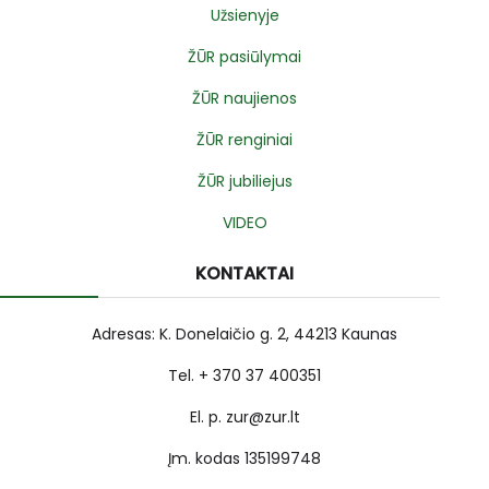
Užsienyje
ŽŪR pasiūlymai
ŽŪR naujienos
ŽŪR renginiai
ŽŪR jubiliejus
VIDEO
KONTAKTAI
Adresas: K. Donelaičio g. 2, 44213 Kaunas
Tel. + 370 37 400351
El. p. zur@zur.lt
Įm. kodas 135199748