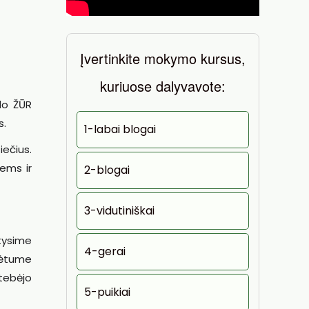
Įvertinkite mokymo kursus,
kuriuose dalyvavote:
do ŽŪR
s.
1-labai blogai
iečius.
ems ir
2-blogai
3-vidutiniškai
tysime
4-gerai
rėtume
tebėjo
5-puikiai