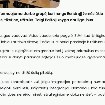
 formuojama darbo grupė, kuri rengs Bendrąjį žemės ūkio
 tikėtina, užtruks. Taigi Baltoji knyga dar ilgai bus
ąjungos vadovas Vidas Juodsnukis pagyrė ŽŪM, kad ši išgir
labiau atitinka tikrovę. Tačiau KPK nariai paminėjo ir trūkumu
tgimti susigrąžinus emigrantus bei į kaimą pritraukus miest
reikia sudaryti palankias sąlygas šiuo metu juose gyvenanti
tų, t.y. ne tik ES šalių piliečių.
juos kontroliuoti? Juk jeigu imigracijos pritraukimą numa
eigoti skirti lėšų imigrantų integracijai. Nemanau, kad tu
 galimybės nereikia minėti strateginiame dokumente“, – pas