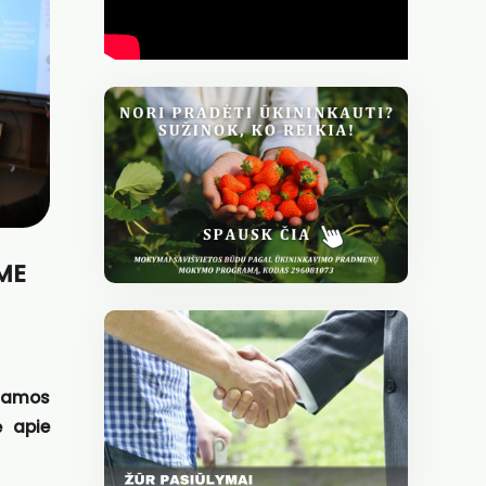
IME
gramos
ė apie