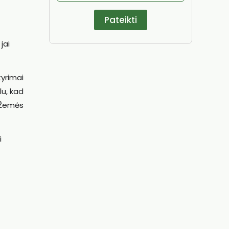
jai
tyrimai
lu, kad
 Žemės
i