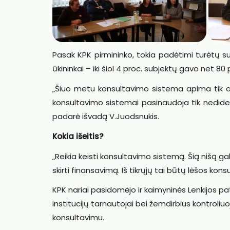
Pasak KPK pirmininko, tokia padėtimi turėtų s
ūkininkai – iki šiol 4 proc. subjektų gavo net 80
„Šiuo metu konsultavimo sistema apima tik ap
konsultavimo sistemai pasinaudoja tik nedidelė
padarė išvadą V.Juodsnukis.
Kokia išeitis?
„Reikia keisti konsultavimo sistemą. Šią nišą ga
skirti finansavimą. Iš tikrųjų tai būtų lėšos konsu
KPK nariai pasidomėjo ir kaimyninės Lenkijos pat
institucijų tarnautojai bei žemdirbius kontroliu
konsultavimu.