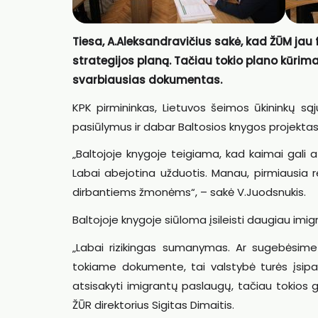
Tiesa, A.Aleksandravičius sakė, kad ŽŪM jau
strategijos planą. Tačiau tokio plano kūrimas,
svarbiausias dokumentas.
KPK pirmininkas, Lietuvos šeimos ūkininkų s
pasiūlymus ir dabar Baltosios knygos projektas 
„Baltojoje knygoje teigiama, kad kaimai gali a
Labai abejotina užduotis. Manau, pirmiausia 
dirbantiems žmonėms“, – sakė V.Juodsnukis.
Baltojoje knygoje siūloma įsileisti daugiau imigran
„Labai rizikingas sumanymas. Ar sugebėsime 
tokiame dokumente, tai valstybė turės įsipar
atsisakyti imigrantų paslaugų, tačiau tokios
ŽŪR direktorius Sigitas Dimaitis.