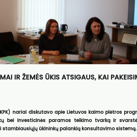
AI IR ŽEMĖS ŪKIS ATSIGAUS, KAI PAKEIS
KPK) nariai diskutavo apie Lietuvos kaimo plėtros pro
okų bei investicinės paramos teikimo tvarką ir svarst
lei stambiausiųjų ūkininkų palankią konsultavimo sistemą.