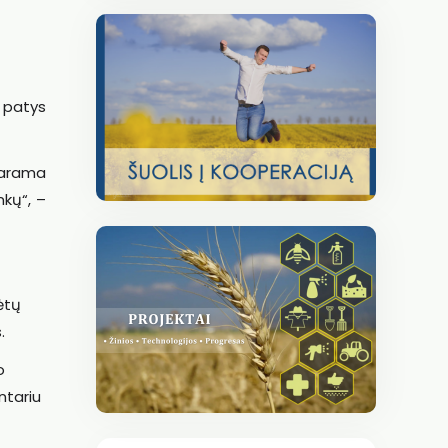
e patys
parama
nkų“, –
ėtų
.
o
ntariu