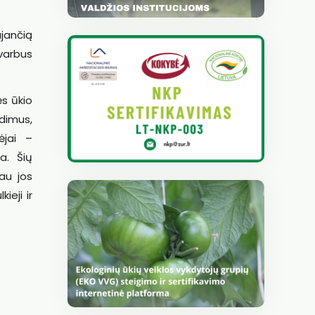
jančią
varbus
ės ūkio
ndimus,
ėjai –
a. Šių
au jos
ieji ir