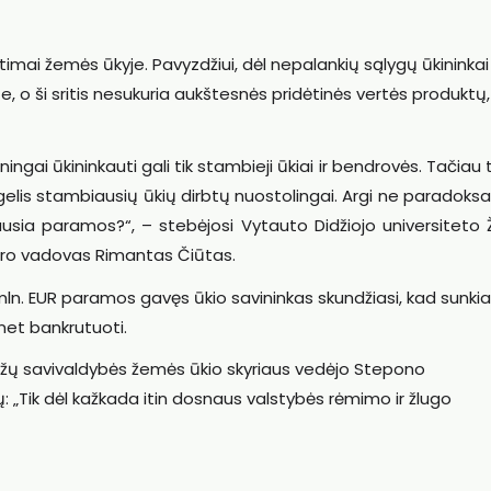
timai žemės ūkyje. Pavyzdžiui, dėl nepalankių sąlygų ūkininkai
e, o ši sritis nesukuria aukštesnės pridėtinės vertės produktų, 
lningai ūkininkauti gali tik stambieji ūkiai ir bendrovės. Tačiau 
lis stambiausių ūkių dirbtų nuostolingai. Argi ne paradoksa
usia paramos?“, – stebėjosi Vytauto Didžiojo universiteto
tro vadovas Rimantas Čiūtas.
 mln. EUR paramos gavęs ūkio savininkas skundžiasi, kad sunkia
 net bankrutuoti.
Biržų savivaldybės žemės ūkio skyriaus vedėjo Stepono
ų: „Tik dėl kažkada itin dosnaus valstybės rėmimo ir žlugo