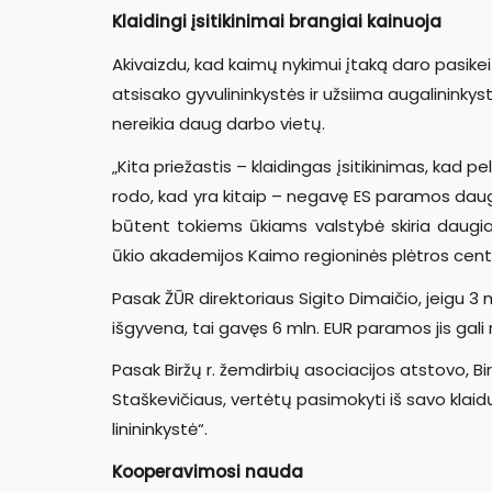
Klaidingi įsitikinimai brangiai kainuoja
Akivaizdu, kad kaimų nykimui įtaką daro pasikei
atsisako gyvulininkystės ir užsiima augalininkyst
nereikia daug darbo vietų.
„Kita priežastis – klaidingas įsitikinimas, kad pe
rodo, kad yra kitaip – negavę ES paramos dauge
būtent tokiems ūkiams valstybė skiria daugia
ūkio akademijos Kaimo regioninės plėtros cen
Pasak ŽŪR direktoriaus Sigito Dimaičio, jeigu 3
išgyvena, tai gavęs 6 mln. EUR paramos jis gali
Pasak Biržų r. žemdirbių asociacijos atstovo, 
Staškevičiaus, vertėtų pasimokyti iš savo klaid
linininkystė“.
Kooperavimosi nauda