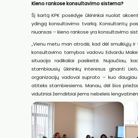
Kieno rankose konsultavimo sistema?
Šį kartą KPK posėdyje ūkininkai nuolat akcen
ydingą konsultavimo tvarką. Konsultantų pasi
niuansas – kieno rankose yra konsultavimo si
„Vienu metu man atrodė, kad dėl smulkiųjų ir 
konsultavimo tarnybos vadovu Edvardu Makeliu. 
situacija radikaliai pasikeitė. Nujaučiau, 
stambiausių ūkininkų interesus ginanti Lie
organizacijų vadovai suprato – kuo daugiau E
atiteks stambiesiems. Manau, dėl šios priežas
vidutiniai žemdirbiai jiems nebeleis lengvatin