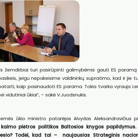
tys žemdirbiai turi pasirūpinti galimybėmis gauti ES paramą
sikeis, jeigu nepakeisime valdininkų supratimo, kad ir jie tu
patarti, kaip pasinaudoti ES parama. Tokia tvarka vyrauja Len
ei vidutiniai ūkiai“, – sakė V.Juodsnukis.
ės ūkio ministro patarėjas Alvydas Aleksandravičius pr
kaimo plėtros politikos
Baltosios knygos papildymus.
esio? Todėl, kad tai – naujausias Strateginis nacion