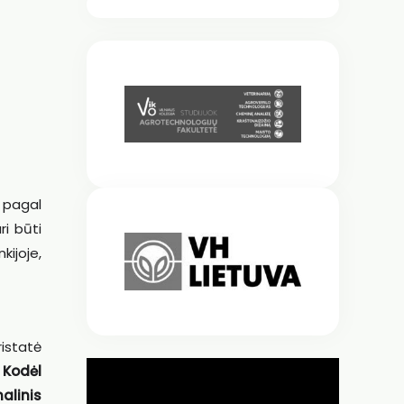
 pagal
ri būti
kijoje,
istatė
 Kodėl
alinis