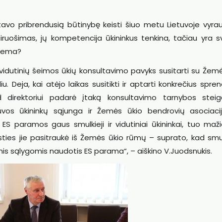
tavo pribrendusią būtinybę keisti šiuo metu Lietuvoje vyrau
ruošimas, jų kompetencija ūkininkus tenkina, tačiau yra s
stema?
vidutinių šeimos ūkių konsultavimo pavyks susitarti su Žem
Deja, kai atėjo laikas susitikti ir aptarti konkrečius spre
kad direktoriui padarė įtaką konsultavimo tarnybos steig
tuvos ūkininkų sąjunga ir Žemės ūkio bendrovių asociacij
S paramos gaus smulkieji ir vidutiniai ūkininkai, tuo maži
ties jie pasitraukė iš Žemės ūkio rūmų – suprato, kad smulk
ėmis sąlygomis naudotis ES parama“, – aiškino V.Juodsnukis.