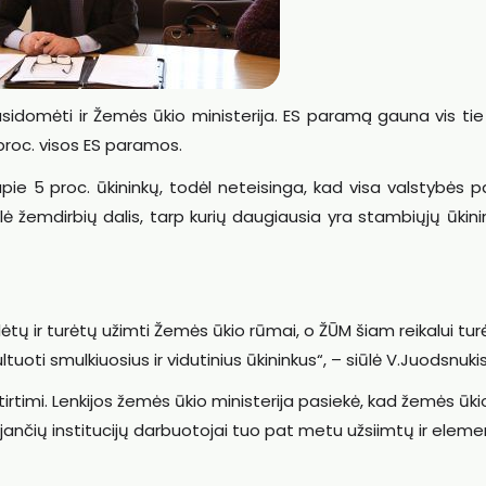
usidomėti ir Žemės ūkio ministerija. ES paramą gauna vis ti
 proc. visos ES paramos.
ie 5 proc. ūkininkų, todėl neteisinga, kad visa valstybės 
 žemdirbių dalis, tarp kurių daugiausia yra stambiųjų ūkini
lėtų ir turėtų užimti Žemės ūkio rūmai, o ŽŪM šiam reikalui tur
ltuoti smulkiuosius ir vidutinius ūkininkus“, – siūlė V.Juodsnukis
irtimi. Lenkijos žemės ūkio ministerija pasiekė, kad žemės ūki
ojančių institucijų darbuotojai tuo pat metu užsiimtų ir eleme