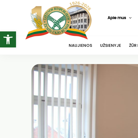
Pereiti
prie
Apie mus
turinio
Open toolbar
NAUJIENOS
UŽSIENYJE
ŽŪR