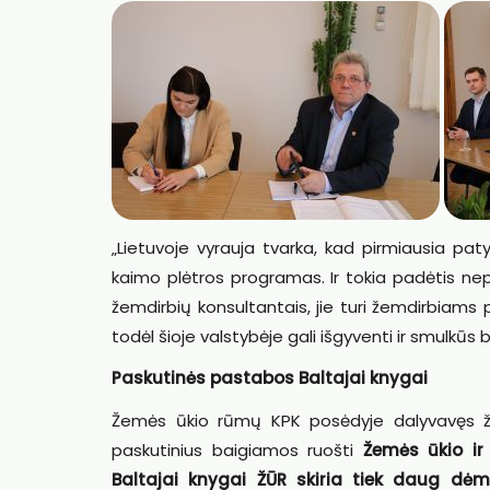
„Lietuvoje vyrauja tvarka, kad pirmiausia pa
kaimo plėtros programas. Ir tokia padėtis nepa
žemdirbių konsultantais, jie turi žemdirbiams 
todėl šioje valstybėje gali išgyventi ir smulkūs b
Paskutinės pastabos Baltajai knygai
Žemės ūkio rūmų KPK posėdyje dalyvavęs žem
paskutinius baigiamos ruošti
Žemės ūkio ir 
Baltajai knygai ŽŪR skiria tiek daug dėm