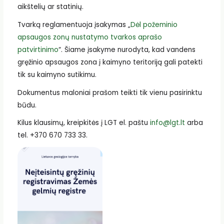
aikštelių ar statinių.
Tvarką reglamentuoja įsakymas „
Dėl požeminio
apsaugos zonų nustatymo tvarkos aprašo
patvirtinimo
“. Šiame įsakyme nurodyta, kad vandens
gręžinio apsaugos zona į kaimyno teritoriją gali patekti
tik su kaimyno sutikimu.
Dokumentus maloniai prašom teikti tik vienu pasirinktu
būdu.
Kilus klausimų, kreipkitės į LGT el. paštu
info@lgt.lt
arba
tel. +370 670 733 33.