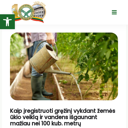
Pereiti
prie
Open toolbar
Main
turinio
Menu
Kaip įregistruoti gręžinį vykdant žemės
ūkio veiklą ir vandens išgaunant
mažiau nei 100 kub. metrų