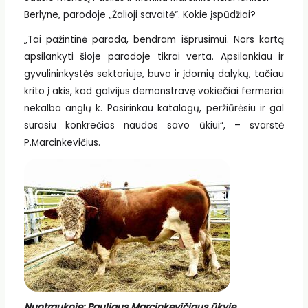
Berlyne, parodoje „Žalioji savaitė“. Kokie įspūdžiai?
„Tai pažintinė paroda, bendram išprusimui. Nors kartą
apsilankyti šioje parodoje tikrai verta. Apsilankiau ir
gyvulininkystės sektoriuje, buvo ir įdomių dalykų, tačiau
krito į akis, kad galvijus demonstravę vokiečiai fermeriai
nekalba anglų k. Pasirinkau katalogų, peržiūrėsiu ir gal
surasiu konkrečios naudos savo ūkiui“, – svarstė
P.Marcinkevičius.
Nuotraukoje: Pauliaus Marcinkevičiaus ūkyje