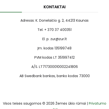
KONTAKTAI
Adresas: K. Donelaičio g. 2, 44213 Kaunas
Tel. + 370 37 400351
El. p. zur@zur.lt
Įm. kodas 135199748
PVM kodas LT 351997412
A/S. LT717300010002241806
AB Swedbank bankas, banko kodas 73000
Visos teisės saugomos © 2026 Žemės ūkio rūmai |
Privatumo