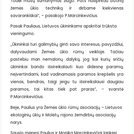
Todėl mūsų sumanymas žlugo. Pats nusipirkau būtiną
žemės ūkio techniką ir dirbame kiekvienas
savarankiškai“, – pasakojo P.Marcinkevičius.
Pasak Pauliaus, Lietuvos ūkininkams apskritai trūksta
vieningumo.
„Ūkininkai turi galimybių ginti savo interesus, pavyzdžiui,
dalyvaudami Žemės ūkio rūmų veikloje. Tačiau
pastebiu man nemalonų dalyką, jog kai kurių sričių
ūkininkai bando išsireikalauti kuo didesnę paramą,
neįvertindami, kad vadinamasis paramos krepšelis yra
vienas, bendras, taigi jeigu tu išsireikalausi daugiau
paramos, tai kitas tiek pat praras“, – svarstė
P.Marcinkevičius.
Beje, Paulius yra Žemės ūkio rūmų asociacijų – Lietuvos
ekologinių ūkių ir Molėtų rajono žemdirbių asociacijų
narys.
Sausio mėnesį Paulius ir Monika Marcinkevičiai lankėsi