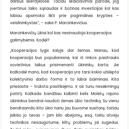
darbus skerdyklose. Tačiau skaičiavimai parodė, jog
įvertinus laiko sąnaudas ir būtinas investicijas kol kas
labiau apsimoka likti prie pagrindinės krypties –
veislininkystės“, – sakė P. Marcinkevičius.
Marcinkevičių ūkiai kol kas nesinaudoja kooperacijos
galimybėmis. Kodėl?
„Kooperacijos lygis šalyje dar žemas. Manau, kad
kooperacija bus populiaresnė, kai iš rinkos pasitrauks
sovietinius laikus prisimenanti ūkininkų karta. Jie
kažkodėl mano, kad kooperacija yra tarsi kokia užslėpta
kolektyvinio darbo forma ir to labai baiminasi. Kita
priežastis – trūksta pasitikėjimo. Ir aš turiu nesėkmingą
patirtį. Kažkada bandžiau kalbinti kelis Molėtų rajono
ūkininkus bendrai naudoti žemės ūkio techniką. Su vienu
bendraamžiu kito ūkio nariu jau buvome susitarę, tačiau
įsikišo jo tėvas – jam kilo abejonių, esą, tokiu atveju
technikos nesaugotume, kiltų problemų jai sugedus.