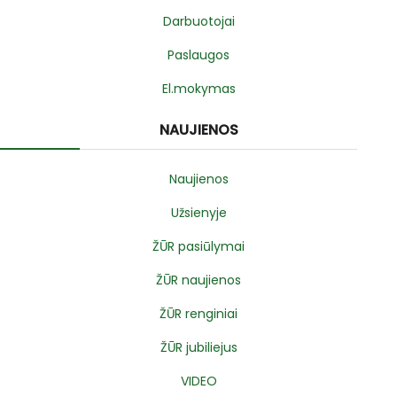
Darbuotojai
Paslaugos
El.mokymas
NAUJIENOS
Naujienos
Užsienyje
ŽŪR pasiūlymai
ŽŪR naujienos
ŽŪR renginiai
ŽŪR jubiliejus
VIDEO