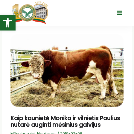
Pereiti
prie
Open toolbar
Main
turinio
Menu
Kaip kaunietė Monika ir vilnietis Paulius
nutarė auginti mėsinius galvijus
Mūsų herojai
,
Naujienos
/
2019-02-06