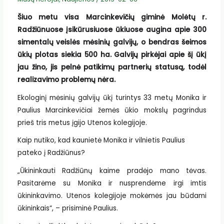
Šiuo metu visa Marcinkevičių giminė Molėtų r.
Radžiūnuose įsikūrusiuose ūkiuose augina apie 300
simentalų veislės mėsinių galvijų, o bendras šeimos
ūkių plotas siekia 500 ha. Galvijų pirkėjai apie šį ūkį
jau žino, jis pelnė patikimų partnerių statusą, todėl
realizavimo problemų nėra.
Ekologinį mėsinių galvijų ūkį turintys 33 metų Monika ir
Paulius Marcinkevičiai žemės ūkio mokslų pagrindus
prieš tris metus įgijo Utenos kolegijoje.
Kaip nutiko, kad kaunietė Monika ir vilnietis Paulius
pateko į Radžiūnus?
„Ūkininkauti Radžiūnų kaime pradėjo mano tėvas.
Pasitarėme su Monika ir nusprendėme irgi imtis
ūkininkavimo. Utenos kolegijoje mokėmės jau būdami
ūkininkais“, – prisiminė Paulius.