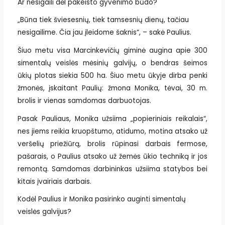
Ar nesigaili dėl pakeisto gyvenimo būdo?
„Būna tiek šviesesnių, tiek tamsesnių dienų, tačiau
nesigailime. Čia jau įleidome šaknis“, – sakė Paulius.
Šiuo metu visa Marcinkevičių giminė augina apie 300
simentalų veislės mėsinių galvijų, o bendras šeimos
ūkių plotas siekia 500 ha. Šiuo metu ūkyje dirba penki
žmonės, įskaitant Paulių: žmona Monika, tėvai, 30 m.
brolis ir vienas samdomas darbuotojas.
Pasak Pauliaus, Monika užsiima „popieriniais reikalais“,
nes jiems reikia kruopštumo, atidumo, motina atsako už
veršelių priežiūrą, brolis rūpinasi darbais fermose,
pašarais, o Paulius atsako už žemės ūkio techniką ir jos
remontą. Samdomas darbininkas užsiima statybos bei
kitais įvairiais darbais.
Kodėl Paulius ir Monika pasirinko auginti simentalų
veislės galvijus?