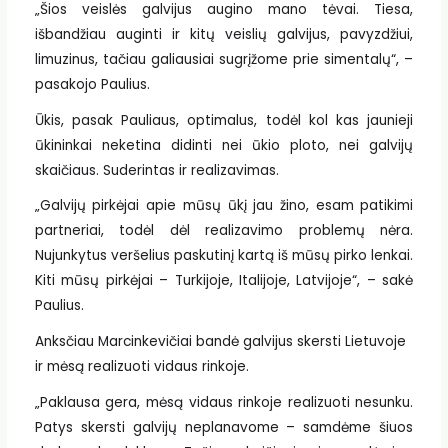
„Šios veislės galvijus augino mano tėvai. Tiesa,
išbandžiau auginti ir kitų veislių galvijus, pavyzdžiui,
limuzinus, tačiau galiausiai sugrįžome prie simentalų“, –
pasakojo Paulius.
Ūkis, pasak Pauliaus, optimalus, todėl kol kas jaunieji
ūkininkai neketina didinti nei ūkio ploto, nei galvijų
skaičiaus. Suderintas ir realizavimas.
„Galvijų pirkėjai apie mūsų ūkį jau žino, esam patikimi
partneriai, todėl dėl realizavimo problemų nėra.
Nujunkytus veršelius paskutinį kartą iš mūsų pirko lenkai.
Kiti mūsų pirkėjai – Turkijoje, Italijoje, Latvijoje“, – sakė
Paulius.
Anksčiau Marcinkevičiai bandė galvijus skersti Lietuvoje
ir mėsą realizuoti vidaus rinkoje.
„Paklausa gera, mėsą vidaus rinkoje realizuoti nesunku.
Patys skersti galvijų neplanavome – samdėme šiuos