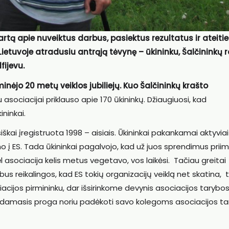
kartą apie nuveiktus darbus, pasiektus rezultatus ir ateiti
ietuvoje atradusiu antrąją tėvynę – ūkininku, Šalčininkų 
fijevu.
inėjo 20 metų veiklos jubiliejų. Kuo Šalčininkų krašto
asociacijai priklauso apie 170 ūkininkų. Džiaugiuosi, kad
ininkai.
siškai įregistruota 1998 – aisiais. Ūkininkai pakankamai aktyviai
imo į ES. Tada ūkininkai pagalvojo, kad už juos sprendimus prii
dėl asociacija kelis metus vegetavo, vos laikėsi. Tačiau greitai
us reikalingos, kad ES tokių organizacijų veiklą net skatina, 
iacijos pirmininku, dar išsirinkome devynis asociacijos tarybo
dodamasis proga noriu padėkoti savo kolegoms asociacijos t