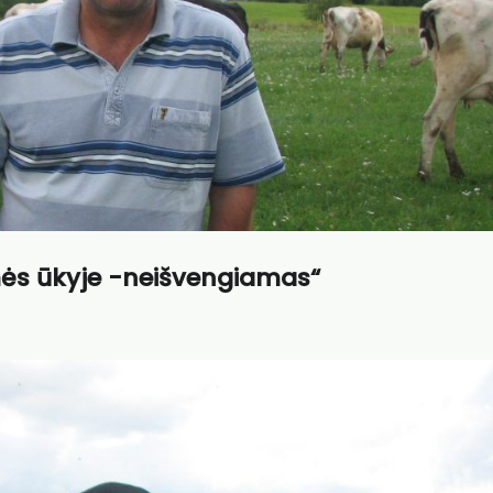
emės ūkyje -neišvengiamas“