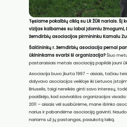
Tęsiame pokalbių ciklą su LR ŽŪR nariais. Šį 
vizijas kalbamės su labai įdomiu žmogumi, L
žemdirbių asociacijos pirmininku Kamalu Zul
Šalčininkų r. žemdirbių a
sociacija pernai pam
ūkininkams svarbi ši organizacija?
Šiuo metu 
pastaraisiais metais asociaciją papildė jauni ūk
Asociacija buvo įkurta 1997 – aisiais, tačiau tei
dalyvavo asociacijos veikloje iki Lietuvos įstoj
Briuselis, taigi nereikės ginti savo interesų, to
paaiškėjo, kad savivaldos organizacijos visada b
2011 – aisiais vėl susibūrėme, mane išrinko asoc
narius ir pabandėme asociaciją gaivinti. Nau
nariams už jų pastangas, paaukotą laiką.