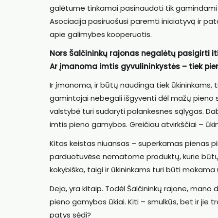
galėtume tinkamai pasinaudoti tik gamindami pa
Asociacija pasiruošusi paremti iniciatyvą ir pa
apie galimybes kooperuotis.
Nors Šalčininkų rajonas negalėtų pasigirti 
Ar įmanoma imtis gyvulininkystės – tiek pie
Ir įmanoma, ir būtų naudinga tiek ūkininkams, ti
gamintojai nebegali išgyventi dėl mažų pieno sup
valstybė turi sudaryti palankesnes sąlygas. Dab
imtis pieno gamybos. Greičiau atvirkščiai – ūkini
Kitas keistas niuansas – superkamas pienas pil
parduotuvėse nematome produktų, kurie būtų p
kokybiška, taigi ir ūkininkams turi būti mokama
Deja, yra kitaip. Todėl Šalčininkų rajone, mano
pieno gamybos ūkiai. Kiti – smulkūs, bet ir jie t
patys sėdi?