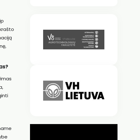
ip
 krašto
aciją
nę,
gas?
avimas
a,
inti
ename
mybe