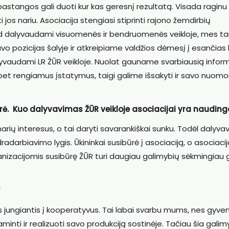
astangos gali duoti kur kas geresnį rezultatą. Visada raginu
ti jos nariu. Asociacija stengiasi stiprinti rajono žemdirbių
d dalyvaudami visuomenės ir bendruomenės veikloje, mes ta
 pozicijas šalyje ir atkreipiame valdžios dėmesį į esančias
yvaudami LR ŽŪR veikloje. Nuolat gauname svarbiausią inform
 bet rengiamus įstatymus, taigi galime išsakyti ir savo nuomo
narė. Kuo dalyvavimas ŽŪR veikloje asociacijai yra naudin
 narių interesus, o tai daryti savarankiškai sunku. Todėl dalyv
radarbiavimo lygis. Ūkininkai susibūrė į asociaciją, o asociacij
zacijomis susibūrę ŽŪR turi daugiau galimybių sėkmingiau g
jungiantis į kooperatyvus. Tai labai svarbu mums, nes gyv
gaminti ir realizuoti savo produkciją sostinėje. Tačiau šia gali