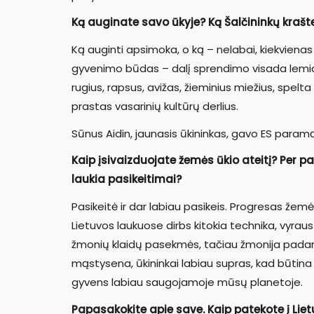
Ką auginate savo ūkyje? Ką Šalčininkų kraš
Ką auginti apsimoka, o ką – nelabai, kiekviena
gyvenimo būdas – dalį sprendimo visada lemia 
rugius, rapsus, avižas, žieminius miežius, spelta
prastas vasarinių kultūrų derlius.
Sūnus Aidin, jaunasis ūkininkas, gavo ES paramą
Kaip įsivaizduojate žemės ūkio ateitį? Per p
laukia pasikeitimai?
Pasikeitė ir dar labiau pasikeis. Progresas že
Lietuvos laukuose dirbs kitokia technika, vyraus
žmonių klaidų pasekmės, tačiau žmonija padarys 
mąstysena, ūkininkai labiau supras, kad būtina ū
gyvens labiau saugojamoje mūsų planetoje.
Papasakokite apie save. Kaip patekote į Lie