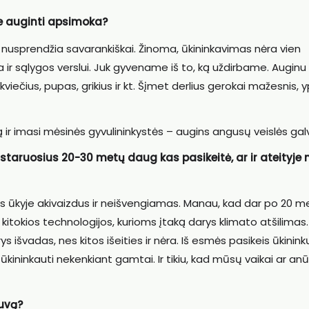
te auginti apsimoka?
s nusprendžia savarankiškai. Žinoma, ūkininkavimas nėra vien
ir sąlygos verslui. Juk gyvename iš to, ką uždirbame. Auginu
 kviečius, pupas, grikius ir kt. Šįmet derlius gerokai mažesnis, 
 ir imasi mėsinės gyvulininkystės – augins angusų veislės galv
astaruosius 20-30 metų daug kas pasikeitė, ar ir ateityje
mės ūkyje akivaizdus ir neišvengiamas. Manau, kad dar po 20 m
 kitokios technologijos, kurioms įtaką darys klimato atšilimas.
išvadas, nes kitos išeities ir nėra. Iš esmės pasikeis ūkinink
kininkauti nekenkiant gamtai. Ir tikiu, kad mūsų vaikai ar anū
tuvą?