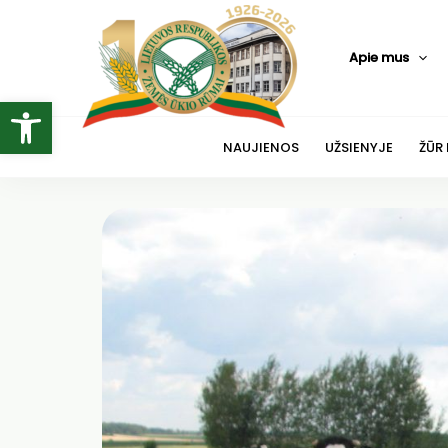
Pereiti
prie
Apie mus
turinio
Open toolbar
NAUJIENOS
UŽSIENYJE
ŽŪR