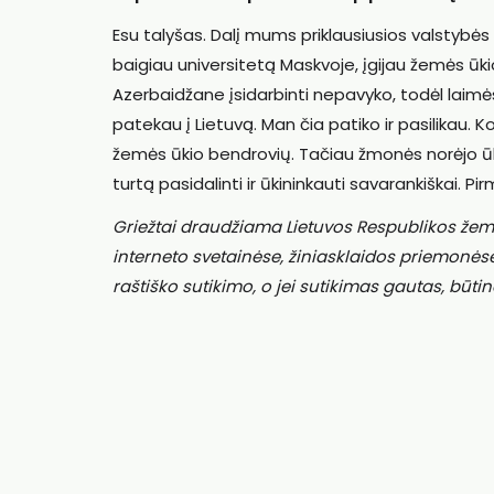
Esu talyšas. Dalį mums priklausiusios valstybės 
baigiau universitetą Maskvoje, įgijau žemės ūki
Azerbaidžane įsidarbinti nepavyko, todėl laimės t
patekau į Lietuvą. Man čia patiko ir pasilikau.
žemės ūkio bendrovių. Tačiau žmonės norėjo ūk
turtą pasidalinti ir ūkininkauti savarankiškai.
Griežtai draudžiama Lietuvos Respublikos žem
interneto svetainėse, žiniasklaidos priemonės
raštiško sutikimo, o jei sutikimas gautas, būtin