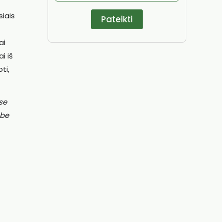
siais
ai
i iš
ti,
se
 be