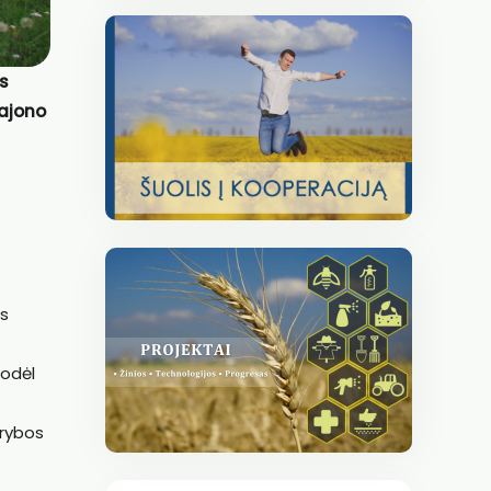
es
rajono
ms
todėl
s
arybos