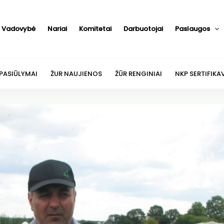
Vadovybė
Nariai
Komitetai
Darbuotojai
Paslaugos
 PASIŪLYMAI
ŽUR NAUJIENOS
ŽŪR RENGINIAI
NKP SERTIFIKA