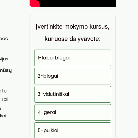
Įvertinkite mokymo kursus,
kuriuose dalyvavote:
ypač
1-labai blogai
ijus.
 mūsų
2-blogai
etų
3-vidutiniškai
 Tai –
ų
4-gerai
kai
5-puikiai