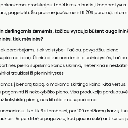
kankamai produkcijos, todėl ir reikia burtis į kooperatyvus.
tarti, pagelbėti. Šia prasme jaučiame ir LR ŽŪR paramą, inform
itin derlingomis žemėmis, tačiau vyrauja būtent augalinin
ninės, tiek mėsinės?
ek perdirbėjams, tiek valstybei. Tačiau, pavyzdžiui, pieno
irkimo kainų. Ūkininkai turi noro imtis pienininkystės, tačiau
artinės pieno supirkimo kainos ūkininkų netenkina ir neskati
nkai traukiasi iš pienininkystės.
amas į bendrą talpą, o mokama skirtinga kaina. Kita vertus,
agaminti iš nekokybiško pieno. Visa produkcija parduotuvė
 už kokybišką pieną, nes kitokio ir nesuperkama.
 duomenimis, liko tik 6 stambesni, per 100 melžiamų karvių tur
raukiasi. Ar perdirbėjai pagalvoja, kad pjauna šaką ant kurios ji