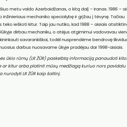
šiuo metu valdo Azerbaidžanas, o kitą dalį – Iranas. 1986 – ai
o inžinieriaus mechaniko specialybę ir grįžau į tėvynę. Tačiau
eko ieškoti kitur. Taip jau nutiko, kad 1988 – aisiais atsitiktin
 Kolūkyje dirbau mechaniku, o atėjus atgimimui vadovavau viena
ininkauti savarankiškai, todėl nusprendėme bendrovę likviduo
 Pirmuosius darbus nuosavame ūkyje pradėjau dar 1998-aisiais.
ės ūkio rūmų (LR ŽŪR) paskelbtą informaciją panaudoti kito
e ar kitur arba platinti mūsų medžiagą kuriuo nors pavidalu
a nurodyti LR ŽŪR kaip šaltinį.