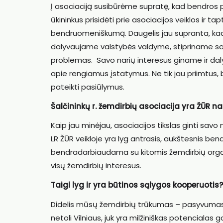
Į asociaciją susibūrėme supratę, kad bendros p
ūkininkus prisidėti prie asociacijos veiklos ir tap
bendruomeniškumą. Daugelis jau supranta, ka
dalyvaujame valstybės valdyme, stipriname savo
problemas. Savo narių interesus giname ir dal
apie rengiamus įstatymus. Ne tik jau priimtus,
pateikti pasiūlymus.
Šalčininkų r. žemdirbių asociacija yra ŽŪR 
Kaip jau minėjau, asociacijos tikslas ginti savo
LR ŽŪR veikloje yra lyg antrasis, aukštesnis bend
bendradarbiaudama su kitomis žemdirbių organi
visų žemdirbių interesus.
Taigi lyg ir yra būtinos sąlygos kooperuotis?
Didelis mūsų žemdirbių trūkumas – pasyvumas 
netoli Vilniaus, juk yra milžiniškas potencialas 