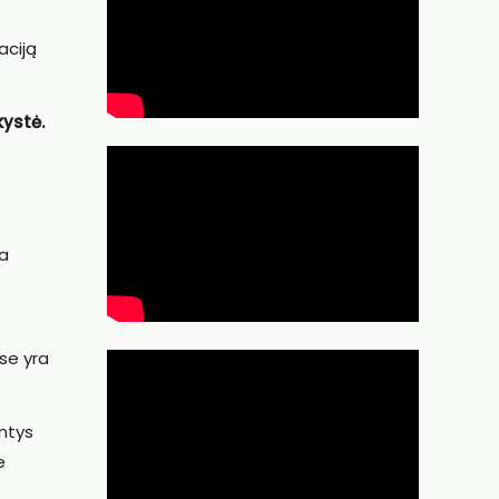
aciją
kystė.
na
se yra
intys
e