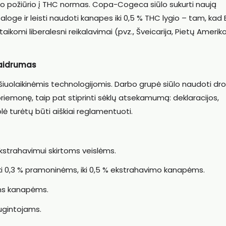
nio požiūrio į THC normas. Copa-Cogeca siūlo sukurti naują
aloge ir leisti naudoti kanapes iki 0,5 % THC lygio – tam, kad 
taikomi liberalesni reikalavimai (pvz., Šveicarija, Pietų Amerik
kaidrumas
šiuolaikinėmis technologijomis. Darbo grupė siūlo naudoti dro
riemonę, taip pat stiprinti sėklų atsekamumą: deklaracijos,
rolė turėtų būti aiškiai reglamentuoti.
kstrahavimui skirtoms veislėms.
 iki 0,3 % pramoninėms, iki 0,5 % ekstrahavimo kanapėms.
ms kanapėms.
ugintojams.