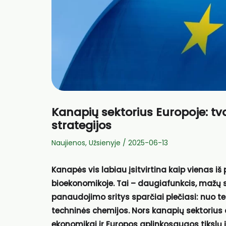
Kanapių sektorius Europoje: tva
strategijos
Naujienos
,
Užsienyje
/
2025-06-13
Kanapės vis labiau įsitvirtina kaip vienas i
bioekonomikoje. Tai – daugiafunkcis, mažų s
panaudojimo sritys sparčiai plečiasi: nuo tek
techninės chemijos. Nors kanapių sektorius 
ekonomikai ir Europos aplinkosaugos tikslų 