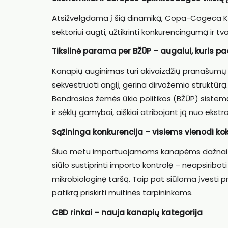
Atsižvelgdama į šią dinamiką, Copa-Cogeca Kan
sektoriui augti, užtikrinti konkurencingumą ir t
Tikslinė parama per BŽŪP – augalui, kuris p
Kanapių auginimas turi akivaizdžių pranašumų 
sekvestruoti anglį, gerina dirvožemio struktūr
Bendrosios žemės ūkio politikos (BŽŪP) siste
ir sėklų gamybai, aiškiai atribojant ją nuo ekst
Sąžininga konkurencija – visiems vienodi ko
Šiuo metu importuojamoms kanapėms dažnai t
siūlo sustiprinti importo kontrolę – neapsiriboti 
mikrobiologinę taršą. Taip pat siūloma įvesti 
patikrą priskirti muitinės tarpininkams.
CBD rinkai – nauja kanapių kategorija