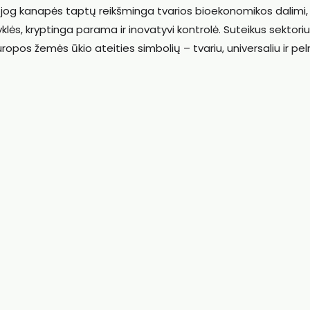
, jog kanapės taptų reikšminga tvarios bioekonomikos dalimi,
klės, kryptinga parama ir inovatyvi kontrolė. Suteikus sektoriu
ropos žemės ūkio ateities simbolių – tvariu, universaliu ir pe