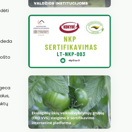
dėti
padeda
uošto
ogeca
alus,
uktų