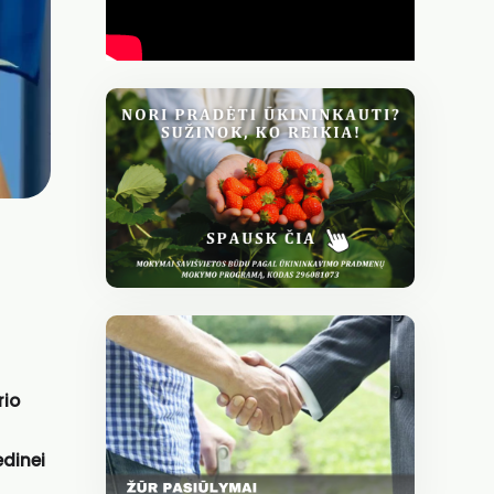
rio
edinei