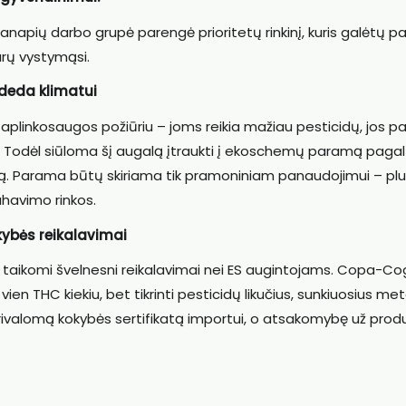
apių darbo grupė parengė prioritetų rinkinį, kuris galėtų pa
varų vystymąsi.
adeda klimatui
aplinkosaugos požiūriu – joms reikia mažiau pesticidų, jos 
ą. Todėl siūloma šį augalą įtraukti į ekoschemų paramą pagal
mą. Parama būtų skiriama tik pramoniniam panaudojimui – pl
rahavimo rinkos.
kybės reikalavimai
aikomi švelnesni reikalavimai nei ES augintojams. Copa-C
vien THC kiekiu, bet tikrinti pesticidų likučius, sunkiuosius met
privalomą kokybės sertifikatą importui, o atsakomybę už prod