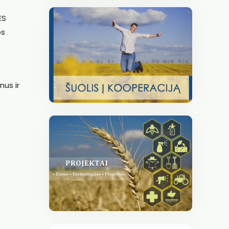
ES
os
nus ir