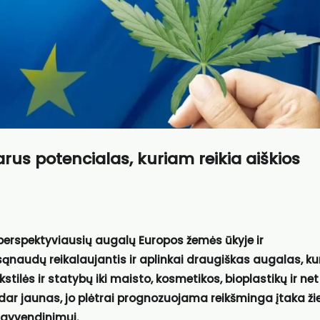
rus potencialas, kuriam reikia aiškios
š perspektyviausių augalų Europos žemės ūkyje ir
ąnaudų reikalaujantis ir aplinkai draugiškas augalas, ku
stilės ir statybų iki maisto, kosmetikos, bioplastikų ir net
dar jaunas, jo plėtrai prognozuojama reikšminga įtaka ži
įgyvendinimui.