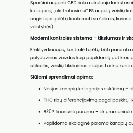
Sparčiai auganti CBD rinka reikalauja lankstes
kategoriją „ekstrahavimui“ ES augalų veislių kat
augintojai galėtų konkuruoti su šalimis, kuriose 
valstybės).
Moderni kontrolės sistema – tikslumas ir s
Efektyvi kanapių kontrolė turėtų būti paremta 
palydovinius vaizdus kaip papildomą patikros p
etiketės, veislių tikslinimas ir sėjos tankio kont
Siūlomi sprendimai apima:
Naujos kanapių kategorijos sukūrimą – e
THC ribų diferencijavimą pagal paskirtį:
BŽŪP finansinė parama – tik pramoninė
Papildoma ekologinė parama kanapių a