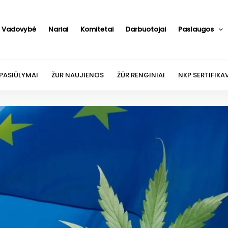
Vadovybė
Nariai
Komitetai
Darbuotojai
Paslaugos
 PASIŪLYMAI
ŽUR NAUJIENOS
ŽŪR RENGINIAI
NKP SERTIFIKA