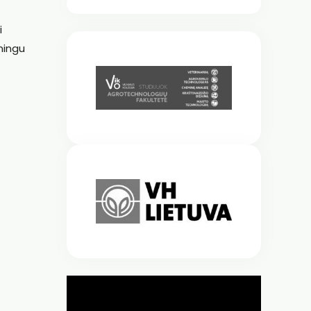
i
lningu