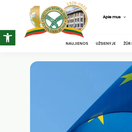
Pereiti
prie
Apie mus
turinio
Open toolbar
NAUJIENOS
UŽSIENYJE
ŽŪR