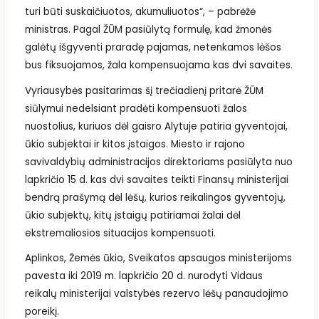
turi būti suskaičiuotos, akumuliuotos“, – pabrėžė
ministras. Pagal ŽŪM pasiūlytą formulę, kad žmonės
galėtų išgyventi praradę pajamas, netenkamos lėšos
bus fiksuojamos, žala kompensuojama kas dvi savaites.
Vyriausybės pasitarimas šį trečiadienį pritarė ŽŪM
siūlymui nedelsiant pradėti kompensuoti žalos
nuostolius, kuriuos dėl gaisro Alytuje patiria gyventojai,
ūkio subjektai ir kitos įstaigos. Miesto ir rajono
savivaldybių administracijos direktoriams pasiūlyta nuo
lapkričio 15 d. kas dvi savaites teikti Finansų ministerijai
bendrą prašymą dėl lėšų, kurios reikalingos gyventojų,
ūkio subjektų, kitų įstaigų patiriamai žalai dėl
ekstremaliosios situacijos kompensuoti.
Aplinkos, Žemės ūkio, Sveikatos apsaugos ministerijoms
pavesta iki 2019 m. lapkričio 20 d. nurodyti Vidaus
reikalų ministerijai valstybės rezervo lėšų panaudojimo
poreikį.