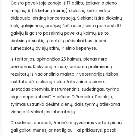
Gaisro paveiktoje zonoje iš 17 atliktų žaliavinio pieno
mėginių 9 (iš keturių kaimų) dioksinų kiekis viršijo
didžiausią leistiną koncentraciją. Siekiant ištirti dioksinų
kiekį galvijienoje, praėjusį šeštadienį leista paskersti 10
galvijų iš gaisro pasekmių paveiktų kaimų. Be to,
dioksinų ir sunkiųjų metalų pėdsakai bus tiriami
sumedžiotų dviejų stirnų ir elnio kepenyse.
Iš teritorijos, apimančios 25 kaimus, pienas nėra
perkamas. Kiekvieną minutę laukiama preliminarių
rezultatų iš Nacionalinio maisto ir veterinarijos rizikos
instituto dėl dioksinų kiekio žaliaviniame piene.
„Metodas cheminis, instrumentinis, sudėtingas, tyrimo
eigos nepaskubinsi“, – aiškino D.Remeika. Pasak jo,
tyrimas užtrunka dešimt dienų, dalis tyrimų atliekama
vienoje iš Vokietijos laboratorijų.
Draudimas parduoti, žmonės ir gyvuliams vartoti pieną
gali galioti mėnesį ar net ilgiau. Tai priklausys, pasak