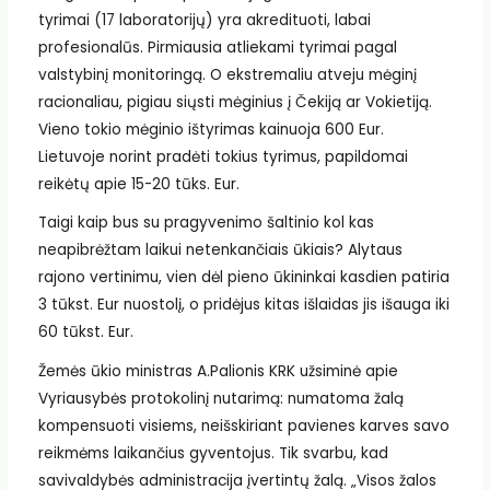
tyrimai (17 laboratorijų) yra akredituoti, labai
profesionalūs. Pirmiausia atliekami tyrimai pagal
valstybinį monitoringą. O ekstremaliu atveju mėginį
racionaliau, pigiau siųsti mėginius į Čekiją ar Vokietiją.
Vieno tokio mėginio ištyrimas kainuoja 600 Eur.
Lietuvoje norint pradėti tokius tyrimus, papildomai
reikėtų apie 15-20 tūks. Eur.
Taigi kaip bus su pragyvenimo šaltinio kol kas
neapibrėžtam laikui netenkančiais ūkiais? Alytaus
rajono vertinimu, vien dėl pieno ūkininkai kasdien patiria
3 tūkst. Eur nuostolį, o pridėjus kitas išlaidas jis išauga iki
60 tūkst. Eur.
Žemės ūkio ministras A.Palionis KRK užsiminė apie
Vyriausybės protokolinį nutarimą: numatoma žalą
kompensuoti visiems, neišskiriant pavienes karves savo
reikmėms laikančius gyventojus. Tik svarbu, kad
savivaldybės administracija įvertintų žalą. „Visos žalos