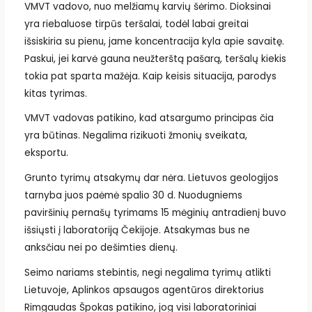
VMVT vadovo, nuo melžiamų karvių šėrimo. Dioksinai
yra riebaluose tirpūs teršalai, todėl labai greitai
išsiskiria su pienu, jame koncentracija kyla apie savaitę.
Paskui, jei karvė gauna neužterštą pašarą, teršalų kiekis
tokia pat sparta mažėja. Kaip keisis situacija, parodys
kitas tyrimas.
VMVT vadovas patikino, kad atsargumo principas čia
yra būtinas. Negalima rizikuoti žmonių sveikata,
eksportu.
Grunto tyrimų atsakymų dar nėra. Lietuvos geologijos
tarnyba juos paėmė spalio 30 d. Nuodugniems
paviršinių pernašų tyrimams 15 mėginių antradienį buvo
išsiųsti į laboratoriją Čekijoje. Atsakymas bus ne
anksčiau nei po dešimties dienų.
Seimo nariams stebintis, negi negalima tyrimų atlikti
Lietuvoje, Aplinkos apsaugos agentūros direktorius
Rimgaudas Špokas patikino, jog visi laboratoriniai