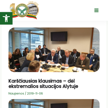
Pereiti
prie
Open toolbar
Main
turinio
Menu
Karščiausias klausimas – dėl
ekstremalios situacijos Alytuje
Naujienos
/
2019-11-06