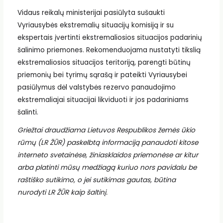
Vidaus reikalų ministerijai pasiūlyta sušaukti
Vyriausybės ekstremalių situacijų komisiją ir su
ekspertais įvertinti ekstremaliosios situacijos padarinių
šalinimo priemones. Rekomenduojama nustatyti tikslią
ekstremaliosios situacijos teritoriją, parengti būtinų
priemonių bei tyrimų sąrašą ir pateikti Vyriausybei
pasiūlymus dėl valstybės rezervo panaudojimo
ekstremaliajai situacijai likviduoti ir jos padariniams
šalinti.
Griežtai draudžiama Lietuvos Respublikos žemės ūkio
rūmų (LR ŽŪR) paskelbtą informaciją panaudoti kitose
interneto svetainėse, žiniasklaidos priemonėse ar kitur
arba platinti mūsų medžiagą kuriuo nors pavidalu be
raštiško sutikimo, o jei sutikimas gautas, būtina
nurodyti LR ŽŪR kaip šaltinį.