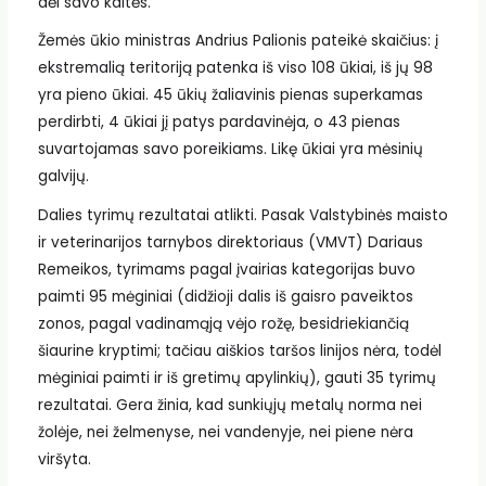
dėl savo kaltės.
Žemės ūkio ministras Andrius Palionis pateikė skaičius: į
ekstremalią teritoriją patenka iš viso 108 ūkiai, iš jų 98
yra pieno ūkiai. 45 ūkių žaliavinis pienas superkamas
perdirbti, 4 ūkiai jį patys pardavinėja, o 43 pienas
suvartojamas savo poreikiams. Likę ūkiai yra mėsinių
galvijų.
Dalies tyrimų rezultatai atlikti. Pasak Valstybinės maisto
ir veterinarijos tarnybos direktoriaus (VMVT) Dariaus
Remeikos, tyrimams pagal įvairias kategorijas buvo
paimti 95 mėginiai (didžioji dalis iš gaisro paveiktos
zonos, pagal vadinamąją vėjo rožę, besidriekiančią
šiaurine kryptimi; tačiau aiškios taršos linijos nėra, todėl
mėginiai paimti ir iš gretimų apylinkių), gauti 35 tyrimų
rezultatai. Gera žinia, kad sunkiųjų metalų norma nei
žolėje, nei želmenyse, nei vandenyje, nei piene nėra
viršyta.