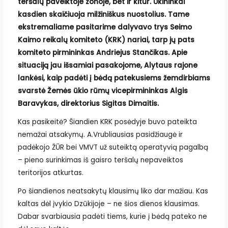
teršalų paveiktoje zonoje, bet ir kitur. Ūkininkai
kasdien skaičiuoja milžiniškus nuostolius. Tame
ekstremaliame pasitarime dalyvavo trys Seimo
Kaimo reikalų komiteto (KRK) nariai, tarp jų pats
komiteto pirmininkas Andriejus Stančikas. Apie
situaciją jau išsamiai pasakojome, Alytaus rajone
lankėsi, kaip padėti į bėdą patekusiems žemdirbiams
svarstė Žemės ūkio rūmų vicepirmininkas Algis
Baravykas, direktorius Sigitas Dimaitis.
Kas pasikeitė? Šiandien KRK posėdyje buvo pateikta
nemažai atsakymų. A.Vrubliausias pasidžiaugė ir
padėkojo ŽŪR bei VMVT už suteiktą operatyvią pagalbą
– pieno surinkimas iš gaisro teršalų nepaveiktos
teritorijos atkurtas.
Po šiandienos neatsakytų klausimų liko dar mažiau. Kas
kaltas dėl įvykio Dzūkijoje – ne šios dienos klausimas.
Dabar svarbiausia padėti tiems, kurie į bėdą pateko ne