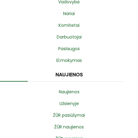
Vadovybė
Nariai
Komitetai
Darbuotojai
Paslaugos
El.mokymas
NAUJIENOS
Naujienos
Užsienyje
ŽŪR pasiūlymai
ŽŪR naujienos