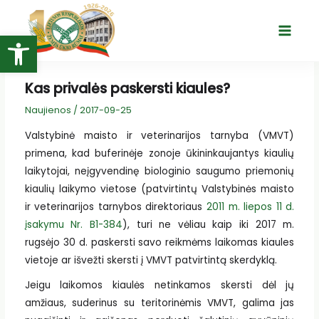
Pereiti
prie
Open toolbar
Main
turinio
Menu
Kas privalės paskersti kiaules?
Naujienos
/
2017-09-25
Valstybinė maisto ir veterinarijos tarnyba (VMVT)
primena, kad buferinėje zonoje ūkininkaujantys kiaulių
laikytojai, neįgyvendinę biologinio saugumo priemonių
kiaulių laikymo vietose (patvirtintų Valstybinės maisto
ir veterinarijos tarnybos direktoriaus
2011 m. liepos 11 d.
įsakymu Nr. B1-384
), turi ne vėliau kaip iki 2017 m.
rugsėjo 30 d. paskersti savo reikmėms laikomas kiaules
vietoje ar išvežti skersti į VMVT patvirtintą skerdyklą.
Jeigu laikomos kiaulės netinkamos skersti dėl jų
amžiaus, suderinus su teritorinėmis VMVT, galima jas