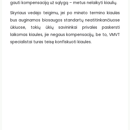
gauti kompensaciją už sąlygą – metus nelaikyti kiaulių.
Skyriaus vedėjo teigimu, jei po minėto termino kiaulės
bus auginamos biosaugos standartų neatitinkančiuose
ūkiuose, tokių ūkių savininkai privalės paskersti
laikomas kiaules, jie negaus kompensacijų, be to, VMVT
specialistai turės teisę konfiskuoti kiaules.