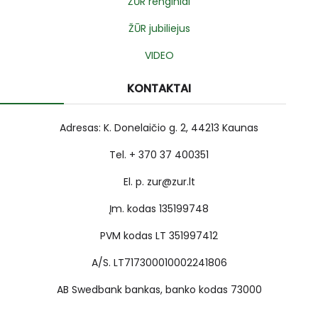
ŽŪR renginiai
ŽŪR jubiliejus
VIDEO
KONTAKTAI
Adresas: K. Donelaičio g. 2, 44213 Kaunas
Tel. + 370 37 400351
El. p. zur@zur.lt
Įm. kodas 135199748
PVM kodas LT 351997412
A/S. LT717300010002241806
AB Swedbank bankas, banko kodas 73000