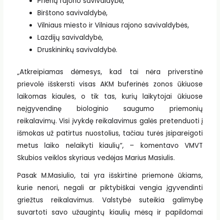
Prienų rajono savivaldybė,
Birštono savivaldybė,
Vilniaus miesto ir Vilniaus rajono savivaldybės,
Lazdijų savivaldybė,
Druskininkų savivaldybė.
„Atkreipiamas dėmesys, kad tai nėra priverstinė
prievolė išskersti visas AKM buferinės zonos ūkiuose
laikomas kiaules, o tik tas, kurių laikytojai ūkiuose
neįgyvendinę biologinio saugumo priemonių
reikalavimų. Visi įvykdę reikalavimus galės pretenduoti į
išmokas už patirtus nuostolius, tačiau turės įsipareigoti
metus laiko nelaikyti kiaulių“, – komentavo VMVT
Skubios veiklos skyriaus vedėjas Marius Masiulis.
Pasak M.Masiulio, tai yra išskirtinė priemonė ūkiams,
kurie nenori, negali ar piktybiškai vengia įgyvendinti
griežtus reikalavimus. Valstybė suteikia galimybę
suvartoti savo užaugintų kiaulių mėsą ir papildomai