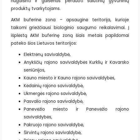
nugaišinti ir gaišenas perduoti šalutinių gyvūninių
produktų tvarkytojams.
AKM buferinė zona – apsauginė teritorija, kurioje
taikomi griežčiausi biologinio saugumo reikalavimai. Į
išplėstą AKM buferinę zoną šiais metais papildomai
pateko šios Lietuvos teritorijos:
Elektrėnų savivaldybė,
Anykščių rajono savivaldybės Kurklių ir Kavarsko
seniūnijos,
Kauno miesto ir Kauno rajono savivaldybės,
Kėdainių rajono savivaldybė,
Ukmergės rajono savivaldybė,
Pasvalio rajono savivaldybė,
Panevėžio miesto ir Panevėžio rajono
savivaldybės,
Pakruojo rajono savivaldybė,
Širvintų rajono savivaldybė,