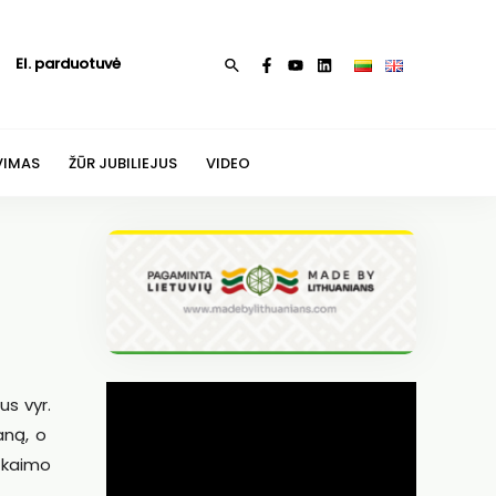
El. parduotuvė
Paieška
VIMAS
ŽŪR JUBILIEJUS
VIDEO
us vyr.
vaną, o
r kaimo