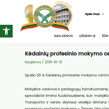
Pereiti
prie
Apie mus
turinio
Open toolbar
NAUJIENOS
UŽSIENYJE
ŽŪR
Kėdainių profesinio mokymo ce
Naujienos
/
2016-10-21
Spalio 20 d. Kėdainių profesinio mokymo centras 
Mokyklos vadovus ir pedagogų bendruomenę jubi
specialistė Irmina Kudarauskienė, kuri mokykl
Transporto ir verslo skyriaus vedėjui Gintaru
gyventojų profesinį mokymą – Žemės ūkio rūmų