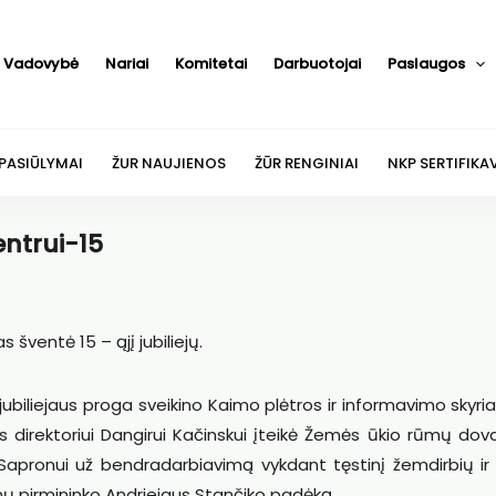
Vadovybė
Nariai
Komitetai
Darbuotojai
Paslaugos
 PASIŪLYMAI
ŽUR NAUJIENOS
ŽŪR RENGINIAI
NKP SERTIFIKA
ntrui-15
šventė 15 – ąjį jubiliejų.
liejaus proga sveikino Kaimo plėtros ir informavimo skyria
os direktoriui Dangirui Kačinskui įteikė Žemės ūkio rūmų do
i Sapronui už bendradarbiavimą vykdant tęstinį žemdirbių i
 pirmininko Andriejaus Stančiko padėką.