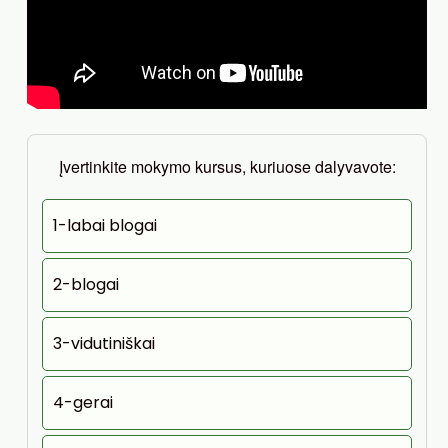
Įvertinkite mokymo kursus, kuriuose dalyvavote:
1-labai blogai
2-blogai
3-vidutiniškai
4-gerai