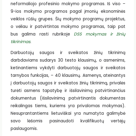
neformaliojo profesinio mokymo programas. Iš viso –
9-ios mokymo programos pagal įmonių ekonominės
veiklos rūšių grupes. Šių mokymo programų projektus,
o vėliau ir patvirtintas mokymo programas, taip pat
bus galima rasti rubrikoje
DSS mokymas ir žinių
tikrinimas
.
Darbuotojų saugos ir sveikatos žinių tikrinimą
darbdaviams sudarys 30 testo klausimų, o asmenims,
ketinantiems vykdyti darbuotojų saugos ir sveikatos
tarnybos funkcijas, – 40 klausimų. Asmenys, ateinantys
į darbuotojų saugos ir sveikatos žinių tikrinimą, privalės
turėti asmens tapatybę ir išsilavinimą patvirtinančius
dokumentus (išsilavinimą patvirtinantis dokumentas
reikalingas tiems, kuriems yra privalomas mokymas).
Nesuprantantiems lietuviškai yra numatyta galimybė
savo lėšomis pasinaudoti kvalifikuotų vertėjų
paslaugomis.