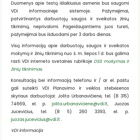
Duomenys apie testą išlaikiusius asmenis bus saugomi
VDI informacinėje sistemoje. Pažymėjimai,
patvirtinantys darbuotojų saugos ir sveikatos žinių
tikrinimą, neprivalomi. Pageidaujantiems juos turėti,
pažymėjimai bus išduodami per 3 darbo dienas.
Visą informaciją apie darbuotojų saugos ir sveikatos
mokymą ir žinių tikrinimą nuo š. m. liepos 1 d. bus galima
rasti VDI interneto svetainės rubrikoje
DSS mokymas ir
žinių tikrinimas
.
Konsultaciją bei informaciją telefonu ir / ar el. paštu
gali suteikti VDI Planavimo ir veiklos stebėsenos
skyriaus darbuotojai: Jolita Urbanavičienė, tel. (8 315)
74669, el. p.
jolita.urbanaviciene@vdi.lt,
Juozas
Jucevičius, tel. (8 5) 260 3393, el. p.
juozas.jucevicius@vdi.lt
.
VDI informacija