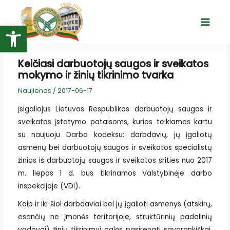
Pereiti
prie
Open toolbar
Main
turinio
Menu
Keičiasi darbuotojų saugos ir sveikatos
mokymo ir žinių tikrinimo tvarka
Naujienos
/
2017-06-17
Įsigaliojus Lietuvos Respublikos darbuotojų saugos ir
sveikatos įstatymo pataisoms, kurios teikiamos kartu
su naujuoju Darbo kodeksu: darbdavių, jų įgaliotų
asmenų bei darbuotojų saugos ir sveikatos specialistų
žinios iš darbuotojų saugos ir sveikatos srities nuo 2017
m. liepos 1 d. bus tikrinamos Valstybinėje darbo
inspekcijoje (VDI).
Kaip ir iki šiol darbdaviai bei jų įgalioti asmenys (atskirų,
esančių ne įmonės teritorijoje, struktūrinių padalinių
vadovai) žinių tikrinimui galės pasirengti savarankiškai,