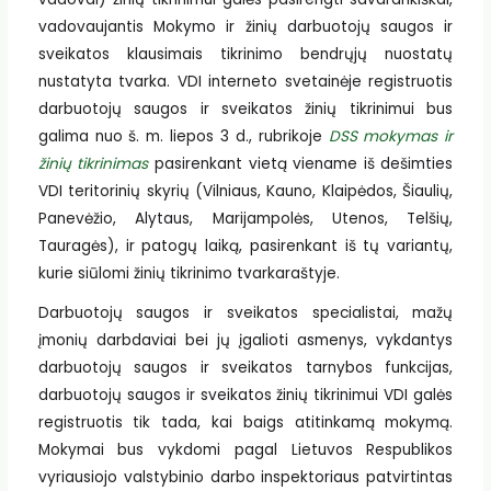
vadovaujantis Mokymo ir žinių darbuotojų saugos ir
sveikatos klausimais tikrinimo bendrųjų nuostatų
nustatyta tvarka. VDI interneto svetainėje registruotis
darbuotojų saugos ir sveikatos žinių tikrinimui bus
galima nuo š. m. liepos 3 d., rubrikoje
DSS mokymas ir
žinių tikrinimas
pasirenkant vietą viename iš dešimties
VDI teritorinių skyrių (Vilniaus, Kauno, Klaipėdos, Šiaulių,
Panevėžio, Alytaus, Marijampolės, Utenos, Telšių,
Tauragės), ir patogų laiką, pasirenkant iš tų variantų,
kurie siūlomi žinių tikrinimo tvarkaraštyje.
Darbuotojų saugos ir sveikatos specialistai, mažų
įmonių darbdaviai bei jų įgalioti asmenys, vykdantys
darbuotojų saugos ir sveikatos tarnybos funkcijas,
darbuotojų saugos ir sveikatos žinių tikrinimui VDI galės
registruotis tik tada, kai baigs atitinkamą mokymą.
Mokymai bus vykdomi pagal Lietuvos Respublikos
vyriausiojo valstybinio darbo inspektoriaus patvirtintas