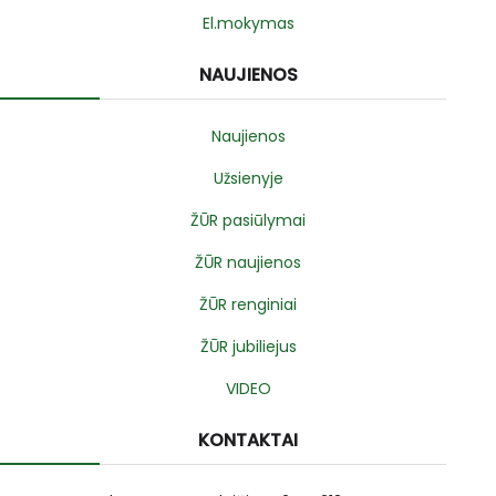
El.mokymas
NAUJIENOS
Naujienos
Užsienyje
ŽŪR pasiūlymai
ŽŪR naujienos
ŽŪR renginiai
ŽŪR jubiliejus
VIDEO
KONTAKTAI