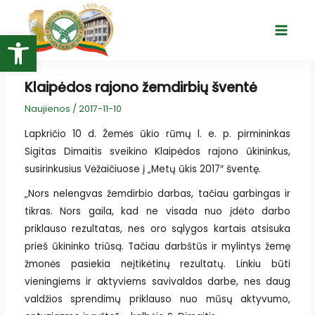
Pereiti
prie
Open toolbar
Main
turinio
Menu
Klaipėdos rajono žemdirbių šventė
Naujienos
/
2017-11-10
Lapkričio 10 d. Žemės ūkio rūmų l. e. p. pirmininkas
Sigitas Dimaitis sveikino Klaipėdos rajono ūkininkus,
susirinkusius Vėžaičiuose į „Metų ūkis 2017″ šventę.
„Nors nelengvas žemdirbio darbas, tačiau garbingas ir
tikras. Nors gaila, kad ne visada nuo įdėto darbo
priklauso rezultatas, nes oro sąlygos kartais atsisuka
prieš ūkininko triūsą. Tačiau darbštūs ir mylintys žemę
žmonės pasiekia neįtikėtinų rezultatų. Linkiu būti
vieningiems ir aktyviems savivaldos darbe, nes daug
valdžios sprendimų priklauso nuo mūsų aktyvumo,