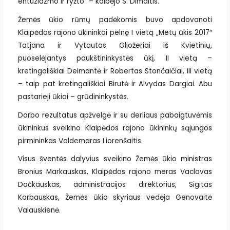
entuziazmo ir ryžto” – kalbėjo S. Dimaitis.
Žemės ūkio rūmų padėkomis buvo apdovanoti
Klaipėdos rajono ūkininkai pelnę I vietą „Metų ūkis 2017″
Tatjana ir Vytautas Gliožeriai iš Kvietinių,
puoselėjantys paukštininkystės ūkį, II vietą –
kretingališkiai Deimantė ir Robertas Stončaičiai, III vietą
– taip pat kretingališkiai Birutė ir Alvydas Dargiai. Abu
pastarieji ūkiai – grūdininkystės.
Darbo rezultatus apžvelgė ir su derliaus pabaigtuvėmis
ūkininkus sveikino Klaipėdos rajono ūkininkų sąjungos
pirmininkas Valdemaras Liorenšaitis.
Visus šventės dalyvius sveikino Žemės ūkio ministras
Bronius Markauskas, Klaipėdos rajono meras Vaclovas
Dačkauskas, administracijos direktorius, Sigitas
Karbauskas, Žemės ūkio skyriaus vedėja Genovaitė
Valauskienė.