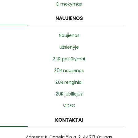
El.mokymas
NAUJIENOS
Naujienos
Užsienyje
ŽŪR pasiūlymai
ŽŪR naujienos
ŽŪR renginiai
ŽŪR jubiliejus
VIDEO
KONTAKTAI
Adresas: K. Donelaičio g. 2, 44213 Kaunas