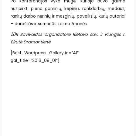
Po konferencijos vyko mugė, kurioje buvo galima
nusipirkti pieno gaminių, kepinių, rankdarbių, medaus,
rankų darbo nėrinių ir mezginių, paveikslų, kurių autoriai
– darbštūs ir sumanūs kaimo žmonės.
ŽŪR Savivaldos organizatorė Rietavo sav. ir Plungės r.
Birutė Dromantienė
[Best_Wordpress_Gallery id=”41″
gal_title=”2016_08_01″]