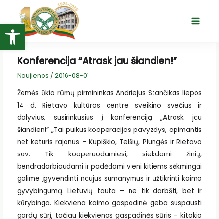
Pereiti
prie
Open toolbar
Main
turinio
Menu
Konferencija “Atrask jau šiandien!”
Naujienos
/
2016-08-01
Žemės ūkio rūmų pirmininkas Andriejus Stančikas liepos
14 d. Rietavo kultūros centre sveikino svečius ir
dalyvius, susirinkusius į konferenciją „Atrask jau
šiandien!” „Tai puikus kooperacijos pavyzdys, apimantis
net keturis rajonus – Kupiškio, Telšių, Plungės ir Rietavo
sav. Tik kooperuodamiesi, siekdami žinių,
bendradarbiaudami ir padėdami vieni kitiems sėkmingai
galime įgyvendinti naujus sumanymus ir užtikrinti kaimo
gyvybingumą. Lietuvių tauta – ne tik darbšti, bet ir
kūrybinga. Kiekviena kaimo gaspadinė geba suspausti
gardų sūrį, tačiau kiekvienos gaspadinės sūris – kitokio