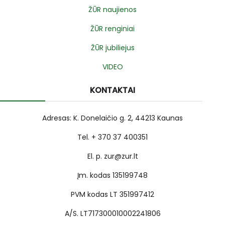
ŽŪR naujienos
ŽŪR renginiai
ŽŪR jubiliejus
VIDEO
KONTAKTAI
Adresas: K. Donelaičio g. 2, 44213 Kaunas
Tel. + 370 37 400351
El. p. zur@zur.lt
Įm. kodas 135199748
PVM kodas LT 351997412
A/S. LT717300010002241806