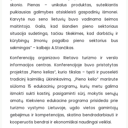
skonio. Pienas – unikalus produktas, suteikiantis
puikiausias galimybes atsiskleisti gaspadinių išmonei.
Karvytė nuo seno lietuvių buvo vadinama šeimos
maitintoja. Gaila, kad šiandien pieno sektoriaus
situacija sudėtinga, tačiau tikėkimės, kad darbščių ir
kūrybingų žmonių pagalba pieno sektorius bus
sėkmingas” – kalbėjo A.Stančikas.
Konferenciją organizavo Rietavo turizmo ir verslo
informacijos centras. Konferencijoje buvo pristatytas
projektas „Pieno kelias“, kurio tikslas – tęsti ir puoselėti
tradicinį kaimišką ūkininkavimą. „Pieno kelio“ maršrute
siūloma 15 edukacinių programų, kurių metu galima
išmokti sukti kastinį, pasigaminti sūrį, mokytis senųjų
amatų. Kiekviena edukacinė programa prisideda prie
turizmo vystymo Lietuvoje, ugdo vietos gamintojų
gebėjimus ir kompetencijas, skatina bendradarbiauti ir
kooperuotis bendrai ir ekonomiškai naudingai veiklai.