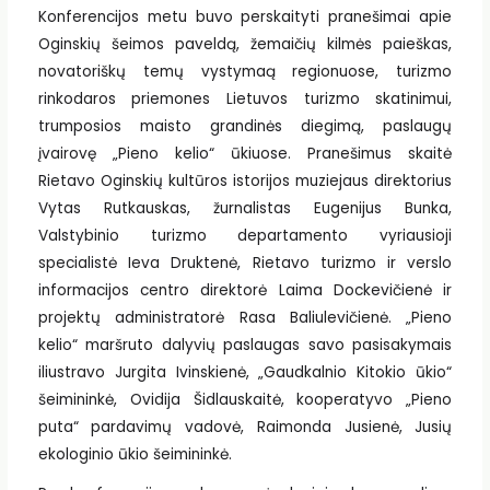
Konferencijos metu buvo perskaityti pranešimai apie
Oginskių šeimos paveldą, žemaičių kilmės paieškas,
novatoriškų temų vystymaą regionuose, turizmo
rinkodaros priemones Lietuvos turizmo skatinimui,
trumposios maisto grandinės diegimą, paslaugų
įvairovę „Pieno kelio“ ūkiuose. Pranešimus skaitė
Rietavo Oginskių kultūros istorijos muziejaus direktorius
Vytas Rutkauskas, žurnalistas Eugenijus Bunka,
Valstybinio turizmo departamento vyriausioji
specialistė Ieva Druktenė, Rietavo turizmo ir verslo
informacijos centro direktorė Laima Dockevičienė ir
projektų administratorė Rasa Baliulevičienė. „Pieno
kelio“ maršruto dalyvių paslaugas savo pasisakymais
iliustravo Jurgita Ivinskienė, „Gaudkalnio Kitokio ūkio“
šeimininkė, Ovidija Šidlauskaitė, kooperatyvo „Pieno
puta“ pardavimų vadovė, Raimonda Jusienė, Jusių
ekologinio ūkio šeimininkė.