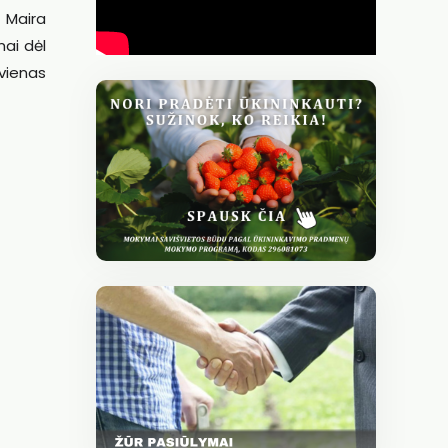
ė Maira
mai dėl
 vienas