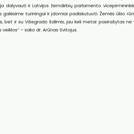
a dalyvauti ir Latvijos žemdirbių parlamento vicepirminink
os galėsime turiningai ir įdomiai padiskutuoti. Žemės ūkio rū
s, bet ir su Višegrado šalimis, jau keli metai: pasirašytas ne
 veiklos“ – sako dr. Arūnas Svitojus.