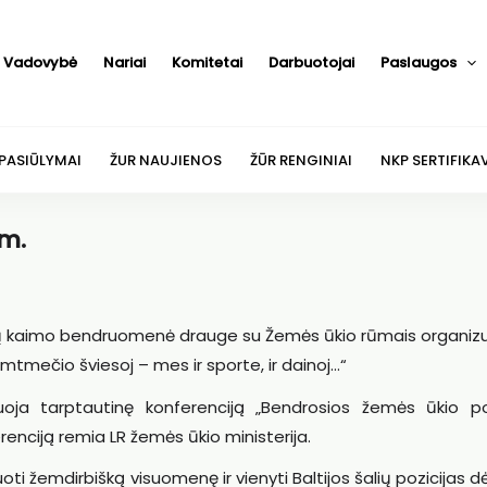
Vadovybė
Nariai
Komitetai
Darbuotojai
Paslaugos
 PASIŪLYMAI
ŽUR NAUJIENOS
ŽŪR RENGINIAI
NKP SERTIFIKA
 m.
naičių kaimo bendruomenė drauge su Žemės ūkio rūmais organiz
Šimtmečio šviesoj – mes ir sporte, ir dainoj…“
ja tarptautinę konferenciją „Bendrosios žemės ūkio pol
enciją remia LR žemės ūkio ministerija.
oti žemdirbišką visuomenę ir vienyti Baltijos šalių pozicijas d