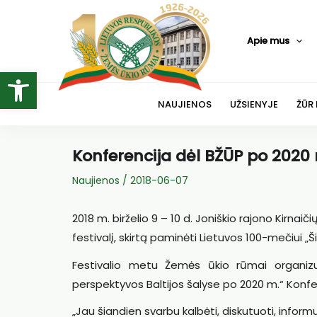
Pereiti
prie
Apie mus
turinio
Open toolbar
NAUJIENOS
UŽSIENYJE
ŽŪR
Konferencija dėl BŽŪP po 2020
Naujienos
/
2018-06-07
2018 m. birželio 9 – 10 d. Joniškio rajono Kir
festivalį, skirtą paminėti Lietuvos 100-mečiui „
Festivalio metu Žemės ūkio rūmai organizuo
perspektyvos Baltijos šalyse po 2020 m.“ Konfer
„Jau šiandien svarbu kalbėti, diskutuoti, informu