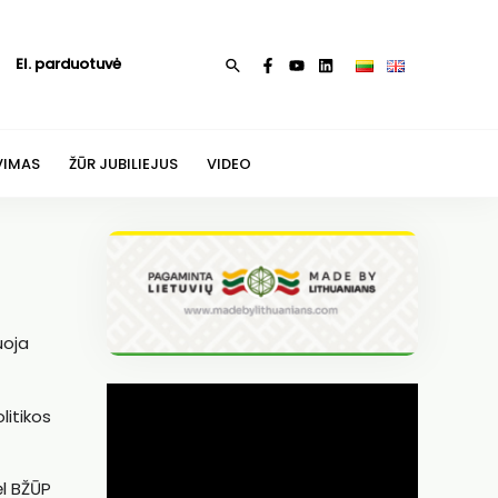
El. parduotuvė
Paieška
VIMAS
ŽŪR JUBILIEJUS
VIDEO
uoja
itikos
ėl BŽŪP