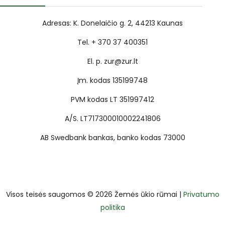
Adresas: K. Donelaičio g. 2, 44213 Kaunas
Tel. + 370 37 400351
El. p. zur@zur.lt
Įm. kodas 135199748
PVM kodas LT 351997412
A/S. LT717300010002241806
AB Swedbank bankas, banko kodas 73000
Visos teisės saugomos © 2026 Žemės ūkio rūmai |
Privatumo
politika