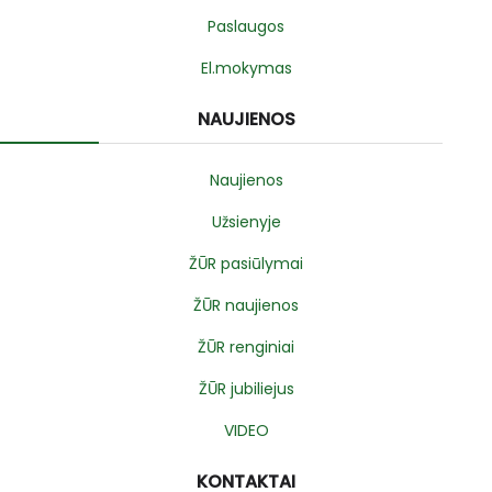
Paslaugos
El.mokymas
NAUJIENOS
Naujienos
Užsienyje
ŽŪR pasiūlymai
ŽŪR naujienos
ŽŪR renginiai
ŽŪR jubiliejus
VIDEO
KONTAKTAI