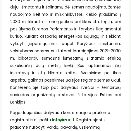
dujų, išmetamų ir šalinamų dėl žemės naudojimo, žemės
naudojimo keitimo ir miškininkystės, kiekio įtraukimo į
2030 m. klimato ir energetikos politikos strategiją, bei
pasiūlymą Europos Parlamento ir Tarybos Reglamentui
kuriuo, kuriant atsparią energetikos sąjungą ir siekiant
vykdyti įsipareigojimus pagal Paryžiaus susitarimą,
valstybėms narėms nustatomi įpareigojimai 2021–2030
m. laikotarpiu sumažinti išmetamų šiltnamio efektą
sukeliančių dujų metinį kiekį. Bus aptariamos šių
iniciatyvų ir kitų klimato kaitos švelninimo politikos
aspektų galimos pasekmės Baltijos regiono žemės ūkiui.
Konferencijoje taip pat dalyvaus svečiai – žemdirbių
savialdos organizacijų atstovai iš Latvijos, Estijos bei
Lenkijos.
Pageidaujančius dalyvauti konferencijoje prašome
registruotis el. paštu
info@zur.lt
. Registruojantis
prašome nurodyti vardą, pavardę, užsiėmimą,