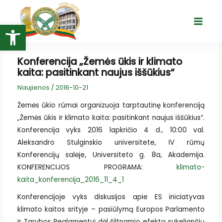
Pereiti
prie
Open toolbar
Main
turinio
Menu
Konferencija „Žemės ūkis ir klimato
kaita: pasitinkant naujus iššūkius“
Naujienos
/
2016-10-21
Žemės ūkio rūmai organizuoja tarptautinę konferenciją
„Žemės ūkis ir klimato kaita: pasitinkant naujus iššūkius“.
Konferencija vyks 2016 lapkričio 4 d., 10:00 val.
Aleksandro Stulginskio universitete, IV rūmų
Konferencijų salėje, Universiteto g. 8a, Akademija.
KONFERENCIJOS PROGRAMA:
klimato-
kaita_konferencija_2016_11_4_1
Konferencijoje vyks diskusijos apie ES iniciatyvas
klimato kaitos srityje – pasiūlymą Europos Parlamento
ir Tarybos Reglamentui dėl šiltnamio efektą sukeliančių