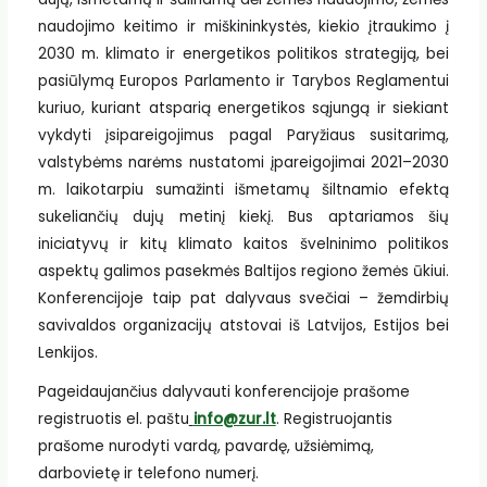
naudojimo keitimo ir miškininkystės, kiekio įtraukimo į
2030 m. klimato ir energetikos politikos strategiją, bei
pasiūlymą Europos Parlamento ir Tarybos Reglamentui
kuriuo, kuriant atsparią energetikos sąjungą ir siekiant
vykdyti įsipareigojimus pagal Paryžiaus susitarimą,
valstybėms narėms nustatomi įpareigojimai 2021–2030
m. laikotarpiu sumažinti išmetamų šiltnamio efektą
sukeliančių dujų metinį kiekį. Bus aptariamos šių
iniciatyvų ir kitų klimato kaitos švelninimo politikos
aspektų galimos pasekmės Baltijos regiono žemės ūkiui.
Konferencijoje taip pat dalyvaus svečiai – žemdirbių
savivaldos organizacijų atstovai iš Latvijos, Estijos bei
Lenkijos.
Pageidaujančius dalyvauti konferencijoje prašome
registruotis el. paštu
info@zur.lt
. Registruojantis
prašome nurodyti vardą, pavardę, užsiėmimą,
darbovietę ir telefono numerį.