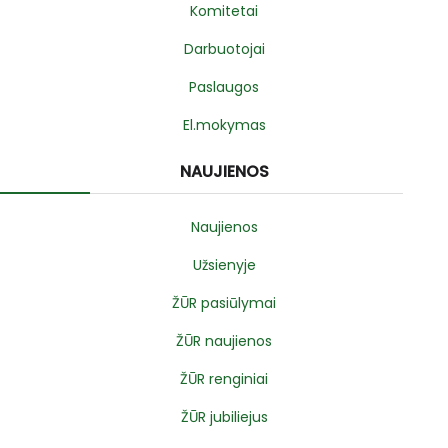
Komitetai
Darbuotojai
Paslaugos
El.mokymas
NAUJIENOS
Naujienos
Užsienyje
ŽŪR pasiūlymai
ŽŪR naujienos
ŽŪR renginiai
ŽŪR jubiliejus