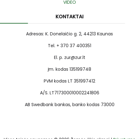
VIDEO
KONTAKTAI
Adresas: K. Donelaičio g. 2, 44213 Kaunas
Tel. + 370 37 400351
El. p. zur@zur.lt
Įm. kodas 135199748
PVM kodas LT 351997412
A/S. LT717300010002241806
AB Swedbank bankas, banko kodas 73000