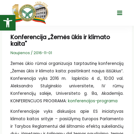
Pereiti
prie
Open toolbar
Main
turinio
Menu
Konferencija „Žemės ūkis ir klimato
kaita"
Naujienos
/
2016-11-01
Žemės ūkio rūmai organizuoja tarptautinę konferenciją
„Žemės ūkis ir klimato kaita: pasitinkant naujus iššūkius“.
Konferencija vyks 2016 m. lapkričio 4 d., 10:00 val.
Aleksandro Stulginskio universitete, IV rūmų
Konferencijų salėje, Universiteto g. 8a, Akademija.
KONFERENCIJOS PROGRAMA:
konferencijos-programa
Konferencijoje vyks diskusijos apie ES iniciatyvas
klimato kaitos srityje – pasiūlymą Europos Parlamento
ir Tarybos Reglamentui dėl šiltnamio efektą sukeliančių
dujų, išmetamų ir šalinamų dėl žemės naudojimo, žemės