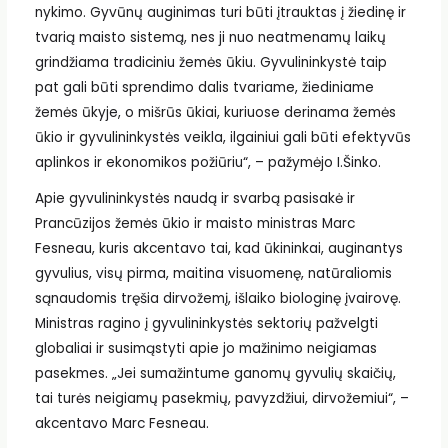
nykimo. Gyvūnų auginimas turi būti įtrauktas į žiedinę ir
tvarią maisto sistemą, nes ji nuo neatmenamų laikų
grindžiama tradiciniu žemės ūkiu. Gyvulininkystė taip
pat gali būti sprendimo dalis tvariame, žiediniame
žemės ūkyje, o mišrūs ūkiai, kuriuose derinama žemės
ūkio ir gyvulininkystės veikla, ilgainiui gali būti efektyvūs
aplinkos ir ekonomikos požiūriu“, – pažymėjo I.Šinko.
Apie gyvulininkystės naudą ir svarbą pasisakė ir
Prancūzijos žemės ūkio ir maisto ministras Marc
Fesneau, kuris akcentavo tai, kad ūkininkai, auginantys
gyvulius, visų pirma, maitina visuomenę, natūraliomis
sąnaudomis tręšia dirvožemį, išlaiko biologinę įvairovę.
Ministras ragino į gyvulininkystės sektorių pažvelgti
globaliai ir susimąstyti apie jo mažinimo neigiamas
pasekmes. „Jei sumažintume ganomų gyvulių skaičių,
tai turės neigiamų pasekmių, pavyzdžiui, dirvožemiui“, –
akcentavo Marc Fesneau.