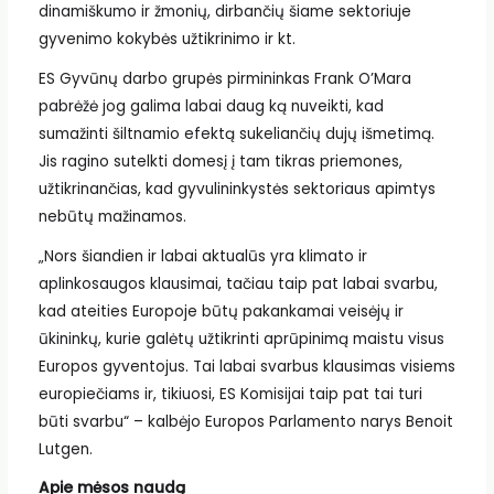
dinamiškumo ir žmonių, dirbančių šiame sektoriuje
gyvenimo kokybės užtikrinimo ir kt.
ES Gyvūnų darbo grupės pirmininkas Frank O’Mara
pabrėžė jog galima labai daug ką nuveikti, kad
sumažinti šiltnamio efektą sukeliančių dujų išmetimą.
Jis ragino sutelkti domesį į tam tikras priemones,
užtikrinančias, kad gyvulininkystės sektoriaus apimtys
nebūtų mažinamos.
„Nors šiandien ir labai aktualūs yra klimato ir
aplinkosaugos klausimai, tačiau taip pat labai svarbu,
kad ateities Europoje būtų pakankamai veisėjų ir
ūkininkų, kurie galėtų užtikrinti aprūpinimą maistu visus
Europos gyventojus. Tai labai svarbus klausimas visiems
europiečiams ir, tikiuosi, ES Komisijai taip pat tai turi
būti svarbu“ – kalbėjo Europos Parlamento narys Benoit
Lutgen.
Apie mėsos naudą