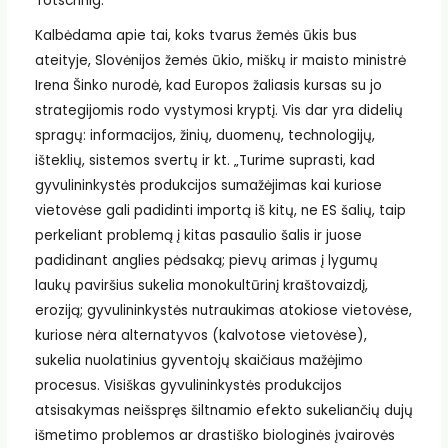
Totschnig.
Kalbėdama apie tai, koks tvarus žemės ūkis bus
ateityje, Slovėnijos žemės ūkio, miškų ir maisto ministrė
Irena Šinko nurodė, kad Europos žaliasis kursas su jo
strategijomis rodo vystymosi kryptį. Vis dar yra didelių
spragų: informacijos, žinių, duomenų, technologijų,
išteklių, sistemos svertų ir kt. „Turime suprasti, kad
gyvulininkystės produkcijos sumažėjimas kai kuriose
vietovėse gali padidinti importą iš kitų, ne ES šalių, taip
perkeliant problemą į kitas pasaulio šalis ir juose
padidinant anglies pėdsaką; pievų arimas į lygumų
laukų paviršius sukelia monokultūrinį kraštovaizdį,
eroziją; gyvulininkystės nutraukimas atokiose vietovėse,
kuriose nėra alternatyvos (kalvotose vietovėse),
sukelia nuolatinius gyventojų skaičiaus mažėjimo
procesus. Visiškas gyvulininkystės produkcijos
atsisakymas neišspręs šiltnamio efekto sukeliančių dujų
išmetimo problemos ar drastiško biologinės įvairovės