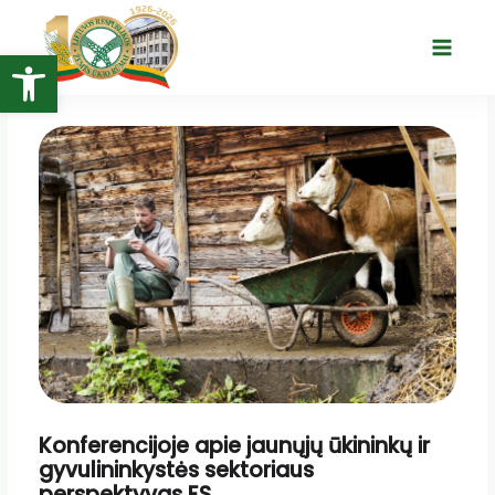
Pereiti
prie
Open toolbar
Main
turinio
Menu
Konferencijoje apie jaunųjų ūkininkų ir
gyvulininkystės sektoriaus
perspektyvas ES