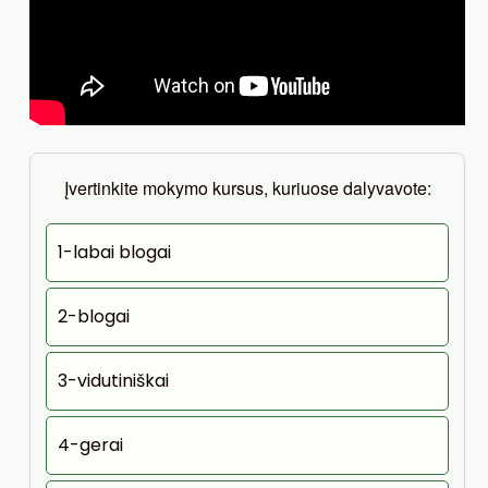
Įvertinkite mokymo kursus, kuriuose dalyvavote:
1-labai blogai
2-blogai
3-vidutiniškai
4-gerai