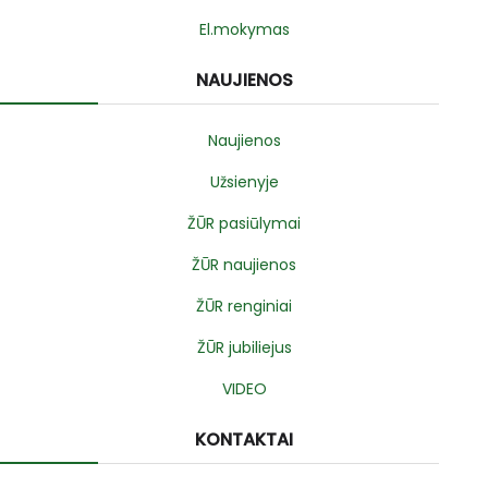
El.mokymas
NAUJIENOS
Naujienos
Užsienyje
ŽŪR pasiūlymai
ŽŪR naujienos
ŽŪR renginiai
ŽŪR jubiliejus
VIDEO
KONTAKTAI