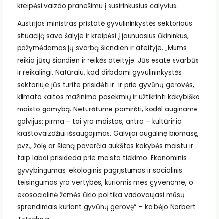
kreipėsi vaizdo pranešimu į susirinkusius dalyvius.
Austrijos ministras pristatė gyvulininkystės sektoriaus
situaciją savo šalyje ir kreipėsi į jaunuosius ūkininkus,
pažymėdamas jų svarbą šiandien ir ateityje. „Mums
reikia jūsų šiandien ir reikės ateityje. Jūs esate svarbūs
ir reikalingi. Natūralu, kad dirbdami gyvulininkystės
sektoriuje jūs turite prisidėti ir ir prie gyvūnų gerovės,
klimato kaitos mažinimo pasekmių ir užtikrinti kokybiško
maisto gamybą. Neturėtume pamiršti, kodėl auginame
galvijus: pirma – tai yra maistas, antra – kultūrinio
kraštovaizdžiui išsaugojimas. Galvijai augalinę biomasę,
pvz., žolę ar šieną paverčia aukštos kokybės maistu ir
taip labai prisideda prie maisto tiekimo. Ekonominis
gyvybingumas, ekologinis pagrįstumas ir socialinis
teisingumas yra vertybės, kuriomis mes gyvename, o
ekosocialinė žemės ūkio politika vadovaujasi mūsų
sprendimais kuriant gyvūnų gerovę“ – kalbėjo Norbert