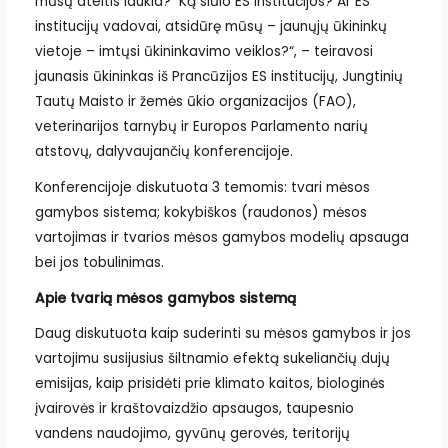
mūsų ateitis laukia? Ką siūlo ES institucijos? Ar ES
institucijų vadovai, atsidūrę mūsų – jaunųjų ūkininkų
vietoje – imtųsi ūkininkavimo veiklos?“, – teiravosi
jaunasis ūkininkas iš Prancūzijos ES institucijų, Jungtinių
Tautų Maisto ir žemės ūkio organizacijos (FAO),
veterinarijos tarnybų ir Europos Parlamento narių
atstovų, dalyvaujančių konferencijoje.
Konferencijoje diskutuota 3 temomis: tvari mėsos
gamybos sistema; kokybiškos (raudonos) mėsos
vartojimas ir tvarios mėsos gamybos modelių apsauga
bei jos tobulinimas.
Apie tvarią mėsos gamybos sistemą
Daug diskutuota kaip suderinti su mėsos gamybos ir jos
vartojimu susijusius šiltnamio efektą sukeliančių dujų
emisijas, kaip prisidėti prie klimato kaitos, biologinės
įvairovės ir kraštovaizdžio apsaugos, taupesnio
vandens naudojimo, gyvūnų gerovės, teritorijų