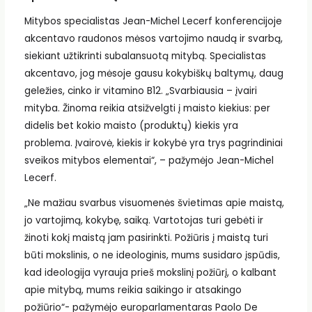
Mitybos specialistas Jean-Michel Lecerf konferencijoje
akcentavo raudonos mėsos vartojimo naudą ir svarbą,
siekiant užtikrinti subalansuotą mitybą. Specialistas
akcentavo, jog mėsoje gausu kokybiškų baltymų, daug
geležies, cinko ir vitamino B12. „Svarbiausia – įvairi
mityba. Žinoma reikia atsižvelgti į maisto kiekius: per
didelis bet kokio maisto (produktų) kiekis yra
problema. Įvairovė, kiekis ir kokybė yra trys pagrindiniai
sveikos mitybos elementai“, – pažymėjo Jean-Michel
Lecerf.
„Ne mažiau svarbus visuomenės švietimas apie maistą,
jo vartojimą, kokybę, saiką. Vartotojas turi gebėti ir
žinoti kokį maistą jam pasirinkti. Požiūris į maistą turi
būti mokslinis, o ne ideologinis, mums susidaro įspūdis,
kad ideologija vyrauja prieš mokslinį požiūrį, o kalbant
apie mitybą, mums reikia saikingo ir atsakingo
požiūrio“- pažymėjo europarlamentaras Paolo De