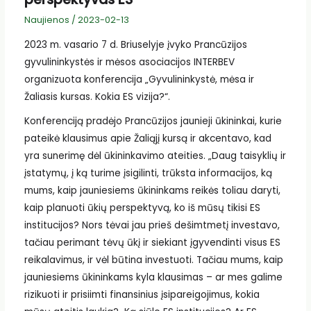
Naujienos
/
2023-02-13
2023 m. vasario 7 d. Briuselyje įvyko Prancūzijos
gyvulininkystės ir mėsos asociacijos INTERBEV
organizuota konferencija „Gyvulininkystė, mėsa ir
Žaliasis kursas. Kokia ES vizija?“.
Konferenciją pradėjo Prancūzijos jaunieji ūkininkai, kurie
pateikė klausimus apie Žaliąjį kursą ir akcentavo, kad
yra sunerimę dėl ūkininkavimo ateities. „Daug taisyklių ir
įstatymų, į ką turime įsigilinti, trūksta informacijos, ką
mums, kaip jauniesiems ūkininkams reikės toliau daryti,
kaip planuoti ūkių perspektyvą, ko iš mūsų tikisi ES
institucijos? Nors tėvai jau prieš dešimtmetį investavo,
tačiau perimant tėvų ūkį ir siekiant įgyvendinti visus ES
reikalavimus, ir vėl būtina investuoti. Tačiau mums, kaip
jauniesiems ūkininkams kyla klausimas – ar mes galime
rizikuoti ir prisiimti finansinius įsipareigojimus, kokia