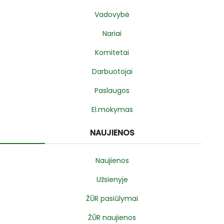
Vadovybė
Nariai
Komitetai
Darbuotojai
Paslaugos
El.mokymas
NAUJIENOS
Naujienos
Užsienyje
ŽŪR pasiūlymai
ŽŪR naujienos