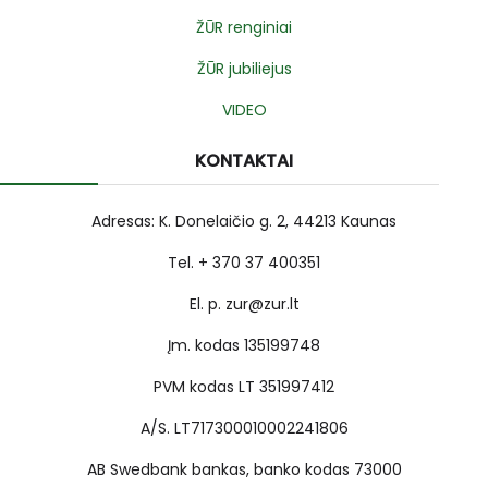
ŽŪR renginiai
ŽŪR jubiliejus
VIDEO
KONTAKTAI
Adresas: K. Donelaičio g. 2, 44213 Kaunas
Tel. + 370 37 400351
El. p. zur@zur.lt
Įm. kodas 135199748
PVM kodas LT 351997412
A/S. LT717300010002241806
AB Swedbank bankas, banko kodas 73000