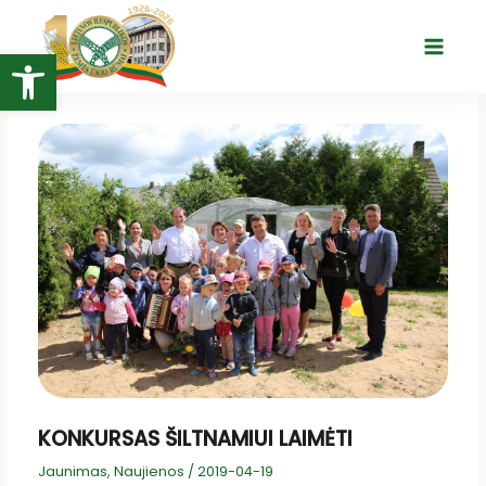
Pereiti
prie
Open toolbar
Main
turinio
Menu
KONKURSAS ŠILTNAMIUI LAIMĖTI
Jaunimas
,
Naujienos
/
2019-04-19