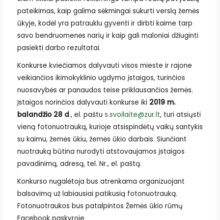
pateikimas, kaip galima sėkmingai sukurti verslą žemės
ūkyje, kodėl yra patrauklu gyventi ir dirbti kaime tarp
savo bendruomenės narių ir kaip gali maloniai džiuginti
pasiekti darbo rezultatai.
Konkurse kviečiamos dalyvauti visos mieste ir rajone
veikiančios ikimokyklinio ugdymo įstaigos, turinčios
nuosavybės ar panaudos teise priklausančios žemės.
Įstaigos norinčios dalyvauti konkurse iki
2019 m.
balandžio 28 d
., el. paštu
s.svoilaite@zur.lt
, turi atsiųsti
vieną fotonuotrauką, kurioje atsispindėtų vaikų santykis
su kaimu, žemės ūkiu, žemės ūkio darbais. Siunčiant
nuotrauką būtina nurodyti atstovaujamos įstaigos
pavadinimą, adresą, tel. Nr., el. paštą.
Konkurso nugalėtoja bus atrenkama organizuojant
balsavimą už labiausiai patikusią fotonuotrauką.
Fotonuotraukos bus patalpintos Žemės ūkio rūmų
Facebook paskyroje