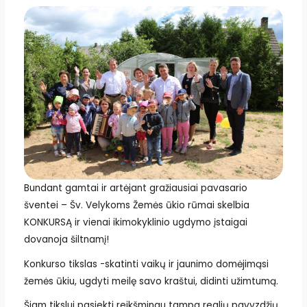
Bundant gamtai ir artėjant gražiausiai pavasario
šventei – Šv. Velykoms Žemės ūkio rūmai skelbia
KONKURSĄ ir vienai ikimokyklinio ugdymo įstaigai
dovanoja šiltnamį!
Konkurso tikslas -skatinti vaikų ir jaunimo domėjimąsi
žemės ūkiu, ugdyti meilę savo kraštui, didinti užimtumą.
Šiam tikslui pasiekti reikšmingu tampa realių pavyzdžių