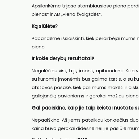
Apsilankėme trijose stambiausiose pieno perdi
pienas“ ir AB „Pieno žvaigždės“.
Ką siūlėte?
Pabandėme išsiaiškinti, kiek perdirbėjai mums 
pieno.
Ir kokie derybų rezultatai?
Negalėčiau visų trijų įmonių apibendrinti. Kita
su kuriomis įmonėmis bus galima tartis, o su ku
atstovas pasakė, kiek gali mums mokėti ir disk
galiojančią pavieniams ir gerokai mažiau pie
Gal paaiškino, kaip jie taip keistai nustatė 
Nepaaiškino. Aš jiems pateikiau konkrečius duom
kaina buvo gerokai didesnė nei jie pasiūlė mums