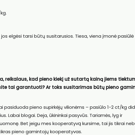
kg.
jos elgėsi tarsi būtų susitarusios. Tiesa, viena įmonė pasiūlė
a, reikalaus, kad pieno kiekį už sutartą kainą jiems tiektu
lėsite tai garantuoti? Ar toks susitarimas būtų pieno gami
ai pasiduoda pieno supirkėjų vilionėms – pasiūlo 1-2 ct/kg di
s. Labai blogai. Deja, ūkininkai pasyvūs. Tariamės, lyg ir
 nuomonę. Bet jeigu mes kooperatyvą kursime, tai jis tikrai ne
 tikras pieno gamintojų kooperatyvas.