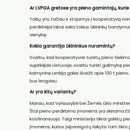
Ar LVPGA gretose yra pieno gamintojų, kurie
Tokių yra, tačiau ir stojantys į kooperatyvą nor
perdirbėjai labai seka tokius ūkininkų bandymus
vienybę.
Kokia garantija ūkininkus nuramintų?
Svarbu, kad kooperatyvas turėtų pieno tiekimo 
supirkėjais Lietuvoje, svarbu turėti galimybę pie
kaimyninę Lenkija galės išvežti apie 100 t pieno
bus lengviau.
Ar yra kitų variantų?
Manau, kad Vyriausybė bei Žemės ūkio minister
Štai pieno perdirbimo įmonėms yra skiriama ES 
koofinansuoja. Taigi ministerija tikrai galėtų p
įmonėms, kurios įsipareigotų laikytis tam tikro