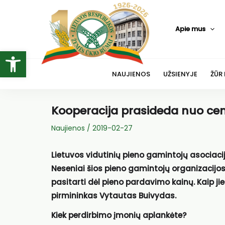
Pereiti
prie
Apie mus
turinio
Open toolbar
NAUJIENOS
UŽSIENYJE
ŽŪR
Kooperacija prasideda nuo cen
Naujienos
/
2019-02-27
Lietuvos vidutinių pieno gamintojų asociaci
Neseniai šios pieno gamintojų organizacijo
pasitarti dėl pieno pardavimo kainų. Kaip j
pirmininkas Vytautas Buivydas.
Kiek perdirbimo įmonių aplankėte?