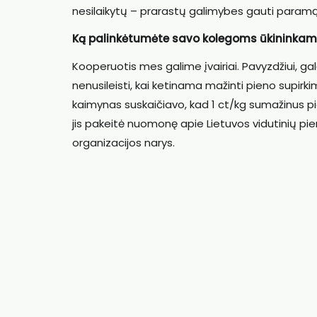
nesilaikytų – prarastų galimybes gauti paramą
Ką palinkėtumėte savo kolegoms ūkininkam
Kooperuotis mes galime įvairiai. Pavyzdžiui, 
nenusileisti, kai ketinama mažinti pieno supirk
kaimynas suskaičiavo, kad 1 ct/kg sumažinus pi
jis pakeitė nuomonę apie Lietuvos vidutinių pi
organizacijos narys.