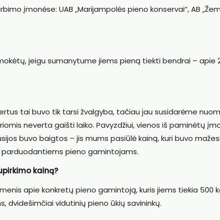
rbimo įmonėse: UAB „Marijampolės pieno konservai“, AB „Žem
mokėtų, jeigu sumanytume jiems pieną tiekti bendrai – apie 
 vertus tai buvo tik tarsi žvalgyba, tačiau jau susidarėme nuo
riomis neverta gaišti laiko. Pavyzdžiui, vienos iš paminėtų įm
usijos buvo baigtos – jis mums pasiūlė kainą, kuri buvo mažes
no parduodantiems pieno gamintojams.
supirkimo kainą?
enis apie konkretų pieno gamintoją, kuris jiems tiekia 500 kg
, dvidešimčiai vidutinių pieno ūkių savininkų.