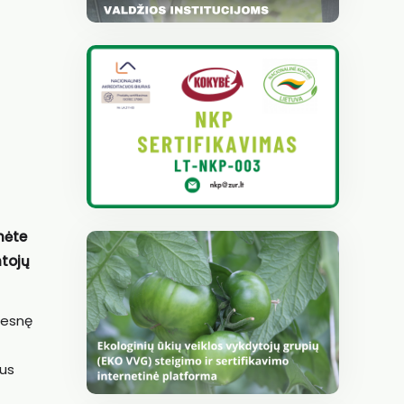
mėte
ntojų
desnę
bus