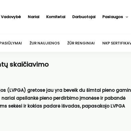
Vadovybė
Nariai
Komitetai
Darbuotojai
Paslaugos
 PASIŪLYMAI
ŽUR NAUJIENOS
ŽŪR RENGINIAI
NKP SERTIFIKA
tų skaičiavimo
jos (LVPGA) gretose jau yra beveik du šimtai pieno gamin
s nariai apsilankė pieno perdirbimo įmonėse ir pabandė
iems sekėsi ir kokias padarė išvadas, papasakojo LVPGA