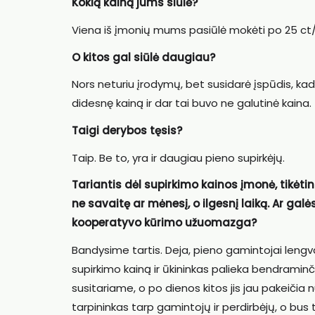
Kokią kainą jums siūlė?
Viena iš įmonių mums pasiūlė mokėti po 25 ct/
O kitos gal siūlė daugiau?
Nors neturiu įrodymų, bet susidarė įspūdis, kad 
didesnę kainą ir dar tai buvo ne galutinė kaina.
Taigi derybos tęsis?
Taip. Be to, yra ir daugiau pieno supirkėjų.
Tariantis dėl supirkimo kainos įmonė, tikėtin
ne savaitę ar mėnesį, o ilgesnį laiką. Ar ga
kooperatyvo kūrimo užuomazga?
Bandysime tartis. Deja, pieno gamintojai lengv
supirkimo kainą ir ūkininkas palieka bendraminčiu
susitariame, o po dienos kitos jis jau pakeičia
tarpininkas tarp gamintojų ir perdirbėjų, o bus