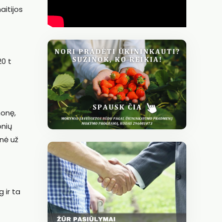
aitijos
20 t
monę,
onių
nė už
 ir ta