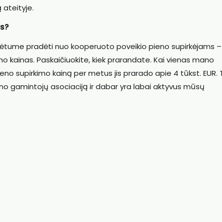
 ateityje.
s?
galėtume pradėti nuo kooperuoto poveikio pieno supirkėjams –
imo kainas. Paskaičiuokite, kiek prarandate. Kai vienas mano
eno supirkimo kainą per metus jis prarado apie 4 tūkst. EUR.
eno gamintojų asociaciją ir dabar yra labai aktyvus mūsų