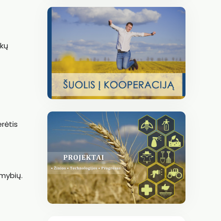
nkų
erėtis
imybių.