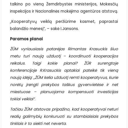
talkino po vieną Žemdirbystės ministerijos, Mokesčių
inspekcijos ir Nacionalinės mokėjimo agentūros atstovą.
„Kooperatyvų veiklą peržiūrime kasmet, paprastai
balandžio mėnesį“, – sakė I.Jansons.
Paramos planai
ŽŪM vyriausiasis patarėjas Rimantas Krasuckis šiuo
metu turi naują užduotį – koordinuoti kooperacijos
reikalus. Taigi kokie planai? ŽŪR surengtoje
konferencijoje R.Krasuckis aptakiai pateikė tik vieną
naują idėją: „ŽŪM kelia užduotį remti kooperatyvus, kurie
norėtų įrengti prekybos taškus gyvenvietėse ir net
miestuose – planuojama kompensuoti investicijas
tokiai veiklai“.
Tačiau ŽŪM atstovas pripažino, kad kooperatyvai neturi
realių galimybių konkuruoti su stambiaisiais prekybos
tinklais ir to siekti net neverta.