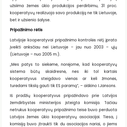
užsiima žemės ūkio produkcijos perdirbimu, 31 proc.
kooperatyvų realizuoja savo produkciją ne tik Lietuvoje,
bet ir užsienio šalyse.
Pripažinimo rėtis
Latvijoje kooperatyvai pripažinimo kontrolės rėtį įprato
įveikti anksčiau nei Lietuvoje – jau nuo 2003 – ųjų
(Lietuvoje – nuo 2005 m.).
„Mes patys to siekėme, norėjome, kad kooperatyvų
sistema būtų skaidresnė, nes iki tol kartais
kooperatyvus steigdavo vienas ar keli žmonės,
turėdami tikslą gauti tik ES paramą“, – aiškino I.Jansons.
Iš pradžių kooperatyvus pripažindavo prie Latvijos
žemdirbystės ministerijos įsteigta komisija. Tačiau
netrukus kooperatyvų pripažinimo teisė buvo perduota
Latvijos žemės ūkio kooperatyvų asociacijai. Tiesa, į
komisiją buvo įtraukti tik du asociacijos nariai, o jiems