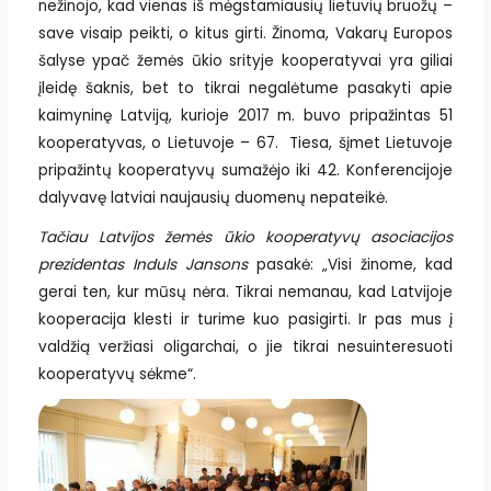
nežinojo, kad vienas iš mėgstamiausių lietuvių bruožų –
save visaip peikti, o kitus girti. Žinoma, Vakarų Europos
šalyse ypač žemės ūkio srityje kooperatyvai yra giliai
įleidę šaknis, bet to tikrai negalėtume pasakyti apie
kaimyninę Latviją, kurioje 2017 m. buvo pripažintas 51
kooperatyvas, o Lietuvoje – 67. Tiesa, šįmet Lietuvoje
pripažintų kooperatyvų sumažėjo iki 42. Konferencijoje
dalyvavę latviai naujausių duomenų nepateikė.
Tačiau Latvijos žemės ūkio kooperatyvų asociacijos
prezidentas Induls Jansons
pasakė: „Visi žinome, kad
gerai ten, kur mūsų nėra. Tikrai nemanau, kad Latvijoje
kooperacija klesti ir turime kuo pasigirti. Ir pas mus į
valdžią veržiasi oligarchai, o jie tikrai nesuinteresuoti
kooperatyvų sėkme“.