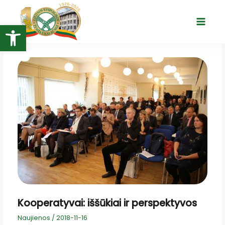
Pereiti
prie
Open toolbar
Main
turinio
Menu
Kooperatyvai: iššūkiai ir perspektyvos
Naujienos
/
2018-11-16