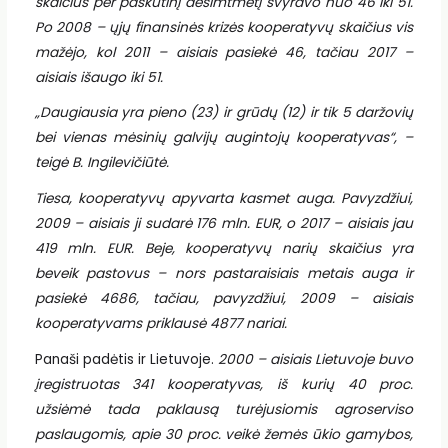
skaičius per paskutinį dešimtmetį svyravo nuo 46 iki 51.
Po 2008 – ųjų finansinės krizės kooperatyvų skaičius vis
mažėjo, kol 2011 – aisiais pasiekė 46, tačiau 2017 –
aisiais išaugo iki 51.
„Daugiausia yra pieno (23) ir grūdų (12) ir tik 5 daržovių
bei vienas mėsinių galvijų augintojų kooperatyvas“, –
teigė B. Ingilevičiūtė.
Tiesa, kooperatyvų apyvarta kasmet auga. Pavyzdžiui,
2009 – aisiais ji sudarė 176 mln. EUR, o 2017 – aisiais jau
419 mln. EUR. Beje, kooperatyvų narių skaičius yra
beveik pastovus – nors pastaraisiais metais auga ir
pasiekė 4686, tačiau, pavyzdžiui, 2009 – aisiais
kooperatyvams priklausė 4877 nariai.
Panaši padėtis ir Lietuvoje.
2000 – aisiais Lietuvoje buvo
įregistruotas 341 kooperatyvas, iš kurių 40 proc.
užsiėmė tada paklausą turėjusiomis agroserviso
paslaugomis, apie 30 proc. veikė žemės ūkio gamybos,