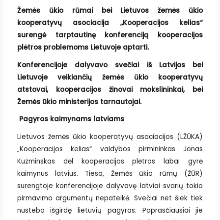
Žemės ūkio rūmai bei Lietuvos žemės ūkio
kooperatyvų asociacija „Kooperacijos kelias“
surengė tarptautinę konferenciją kooperacijos
plėtros problemoms Lietuvoje aptarti.
Konferencijoje dalyvavo svečiai iš Latvijos bei
Lietuvoje veikiančių žemės ūkio kooperatyvų
atstovai, kooperacijos žinovai mokslininkai, bei
Žemės ūkio ministerijos tarnautojai.
Pagyros kaimynams latviams
Lietuvos žemės ūkio kooperatyvų asociacijos (LŽŪKA)
„Kooperacijos kelias“ valdybos pirmininkas Jonas
Kuzminskas dėl kooperacijos plėtros labai gyrė
kaimynus latvius. Tiesa, Žemės ūkio rūmų (ŽŪR)
surengtoje konferencijoje dalyvavę latviai svarių tokio
pirmavimo argumentų nepateikė. Svečiai net šiek tiek
nustebo išgirdę lietuvių pagyras. Paprasčiausiai jie