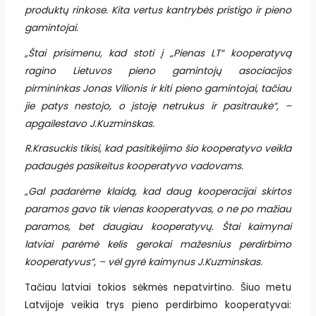
produktų rinkose. Kita vertus kantrybės pristigo ir pieno
gamintojai.
„Štai prisimenu, kad stoti į „Pienas LT“ kooperatyvą
ragino Lietuvos pieno gamintojų asociacijos
pirmininkas Jonas Vilionis ir kiti pieno gamintojai, tačiau
jie patys nestojo, o įstoję netrukus ir pasitraukė“, –
apgailestavo J.Kuzminskas.
R.Krasuckis tikisi, kad pasitikėjimo šio kooperatyvo veikla
padaugės pasikeitus kooperatyvo vadovams.
„Gal padarėme klaidą, kad daug kooperacijai skirtos
paramos gavo tik vienas kooperatyvas, o ne po mažiau
paramos, bet daugiau kooperatyvų. Štai kaimynai
latviai parėmė kelis gerokai mažesnius perdirbimo
kooperatyvus“, – vėl gyrė kaimynus J.Kuzminskas.
Tačiau latviai tokios sėkmės nepatvirtino. Šiuo metu
Latvijoje veikia trys pieno perdirbimo kooperatyvai: