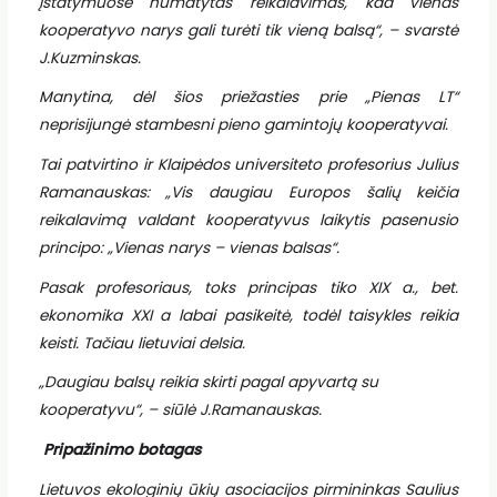
įstatymuose numatytas reikalavimas, kad vienas
kooperatyvo narys gali turėti tik vieną balsą“, – svarstė
J.Kuzminskas.
Manytina, dėl šios priežasties prie „Pienas LT“
neprisijungė stambesni pieno gamintojų kooperatyvai.
Tai patvirtino ir Klaipėdos universiteto profesorius Julius
Ramanauskas: „Vis daugiau Europos šalių keičia
reikalavimą valdant kooperatyvus laikytis pasenusio
principo: „Vienas narys – vienas balsas“.
Pasak profesoriaus, toks principas tiko XIX a., bet.
ekonomika XXI a labai pasikeitė, todėl taisykles reikia
keisti. Tačiau lietuviai delsia.
„Daugiau balsų reikia skirti pagal apyvartą su
kooperatyvu“, – siūlė J.Ramanauskas.
Pripažinimo botagas
Lietuvos ekologinių ūkių asociacijos pirmininkas Saulius