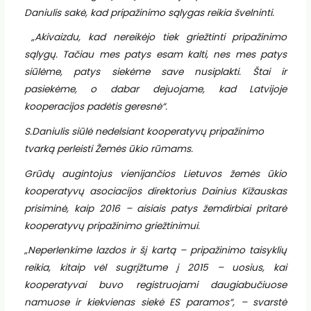
Daniulis sakė, kad pripažinimo sąlygas reikia švelninti.
„Akivaizdu, kad nereikėjo tiek griežtinti pripažinimo
sąlygų. Tačiau mes patys esam kalti, nes mes patys
siūlėme, patys siekėme save nusiplakti. Štai ir
pasiekėme, o dabar dejuojame, kad Latvijoje
kooperacijos padėtis geresnė“.
S.Daniulis siūlė nedelsiant kooperatyvų pripažinimo
tvarką perleisti Žemės ūkio rūmams.
Grūdų augintojus vienijančios Lietuvos žemės ūkio
kooperatyvų asociacijos direktorius Dainius Kižauskas
prisiminė, kaip 2016 – aisiais patys žemdirbiai pritarė
kooperatyvų pripažinimo griežtinimui.
„Neperlenkime lazdos ir šį kartą – pripažinimo taisyklių
reikia, kitaip vėl sugrįžtume į 2015 – uosius, kai
kooperatyvai buvo registruojami daugiabučiuose
namuose ir kiekvienas siekė ES paramos“, – svarstė