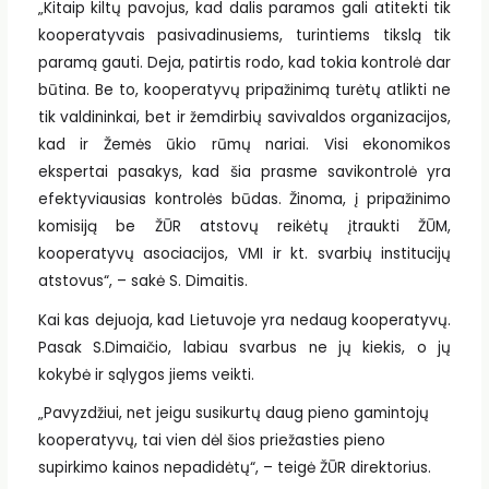
„Kitaip kiltų pavojus, kad dalis paramos gali atitekti tik
kooperatyvais pasivadinusiems, turintiems tikslą tik
paramą gauti. Deja, patirtis rodo, kad tokia kontrolė dar
būtina. Be to, kooperatyvų pripažinimą turėtų atlikti ne
tik valdininkai, bet ir žemdirbių savivaldos organizacijos,
kad ir Žemės ūkio rūmų nariai. Visi ekonomikos
ekspertai pasakys, kad šia prasme savikontrolė yra
efektyviausias kontrolės būdas. Žinoma, į pripažinimo
komisiją be ŽŪR atstovų reikėtų įtraukti ŽŪM,
kooperatyvų asociacijos, VMI ir kt. svarbių institucijų
atstovus“, – sakė S. Dimaitis.
Kai kas dejuoja, kad Lietuvoje yra nedaug kooperatyvų.
Pasak S.Dimaičio, labiau svarbus ne jų kiekis, o jų
kokybė ir sąlygos jiems veikti.
„Pavyzdžiui, net jeigu susikurtų daug pieno gamintojų
kooperatyvų, tai vien dėl šios priežasties pieno
supirkimo kainos nepadidėtų“, – teigė ŽŪR direktorius.