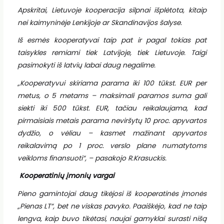
Apskritai, Lietuvoje kooperacija silpnai išplėtota, kitaip
nei kaimyninėje Lenkijoje ar Skandinavijos šalyse.
Iš esmės kooperatyvai taip pat ir pagal tokias pat
taisykles remiami tiek Latvijoje, tiek Lietuvoje. Taigi
pasimokyti iš latvių labai daug negalime.
„Kooperatyvui skiriama parama iki 100 tūkst. EUR per
metus, o 5 metams – maksimali paramos suma gali
siekti iki 500 tūkst. EUR, tačiau reikalaujama, kad
pirmaisiais metais parama neviršytų 10 proc. apyvartos
dydžio, o vėliau – kasmet mažinant apyvartos
reikalavimą po 1 proc. verslo plane numatytoms
veikloms finansuoti“, – pasakojo R.Krasuckis.
Kooperatinių įmonių vargai
Pieno gamintojai daug tikėjosi iš kooperatinės įmonės
„Pienas LT“, bet ne viskas pavyko. Paaiškėjo, kad ne taip
lengva, kaip buvo tikėtasi, naujai gamyklai surasti nišą