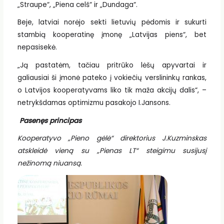
„Straupe“, „Piena celš“ ir „Dundaga“.
Beje, latviai norėjo sekti lietuvių pėdomis ir sukurti
stambią kooperatinę įmonę „Latvijas piens“, bet
nepasisekė.
„Ją pastatėm, tačiau pritrūko lėšų apyvartai ir
galiausiai ši įmonė pateko į vokiečių verslininkų rankas,
o Latvijos kooperatyvams liko tik maža akcijų dalis“, –
netrykšdamas optimizmu pasakojo I.Jansons.
Pasenęs principas
Kooperatyvo „Pieno gėlė“ direktorius J.Kuzminskas
atskleidė vieną su „Pienas LT“ steigimu susijusį
nežinomą niuansą.