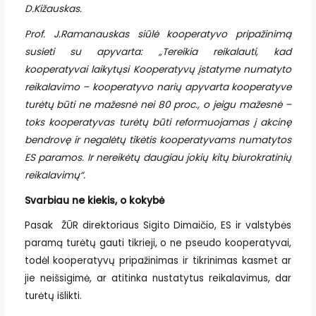
D.Kižauskas.
Prof. J.Ramanauskas siūlė kooperatyvo pripažinimą
susieti su apyvarta: „Tereikia reikalauti, kad
kooperatyvai laikytųsi Kooperatyvų įstatyme numatyto
reikalavimo – kooperatyvo narių apyvarta kooperatyve
turėtų būti ne mažesnė nei 80 proc., o jeigu mažesnė –
toks kooperatyvas turėtų būti reformuojamas į akcinę
bendrovę ir negalėtų tikėtis kooperatyvams numatytos
ES paramos. Ir nereikėtų daugiau jokių kitų biurokratinių
reikalavimų“.
Svarbiau ne kiekis, o kokybė
Pasak ŽŪR direktoriaus Sigito Dimaičio, ES ir valstybės
paramą turėtų gauti tikrieji, o ne pseudo kooperatyvai,
todėl kooperatyvų pripažinimas ir tikrinimas kasmet ar
jie neišsigimė, ar atitinka nustatytus reikalavimus, dar
turėtų išlikti.