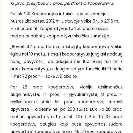
13 proc. prekybos ir 7 proc. perdirbimo kooperatyvų.
Pasak ŽŪR Kooperacijos ir teisės skyriaus vedėjos
Aušros Žliobaitės, 2012 m. Lietuvoje veikė 84, o 2016 m.
– 79 pripažinti kooperatyvai, tačiau pastaraisiais
metais pripažintų kooperatyvų skaičius sumažėjo.
„Beveik 47 proc. Lietuvoje įsteigtų kooperatyvų veikia
ilgiau nei 10 metų. Tiesa, į kooperatyvus jungiasi nedaug
narių, pavyzdžiui, po daugiau nei 100 narių turi tik 7
proc. kooperatyvų, o daugiausia yra turinčių iki 10 narių
– net 72 proc.“, – sakė A.Žliobaitė.
Per 28 proc. kooperatyvų vienija užsiimančius
augalininkyste, 14 proc. – gyvulininkyste, 8 proc. –
miškininkyste. Apie 53 proc. kooperatyvų metinė
apyvarta – didesnė nei po 200 tūkst. EUR , o 28 proc.
metinė apyvarta yra tik iki 50 tūkst. Eur. Tik 37 proc.
kooperatyvų daugiau kaip pusę apyvartos sudaro
apyvarta iš kooperatyvo narių. Tik 17 proc. kooperatyvų