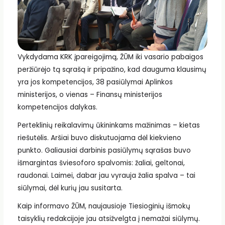
Vykdydama KRK įpareigojimą, ŽŪM iki vasario pabaigos
peržiūrėjo tą sąrašą ir pripažino, kad dauguma klausimų
yra jos kompetencijos, 38 pasiūlymai Aplinkos
ministerijos, o vienas – Finansų ministerijos
kompetencijos dalykas.
Perteklinių reikalavimų ūkininkams mažinimas – kietas
riešutėlis. Aršiai buvo diskutuojama dėl kiekvieno
punkto. Galiausiai darbinis pasiūlymų sąrašas buvo
išmargintas šviesoforo spalvomis: žaliai, geltonai,
raudonai. Laimei, dabar jau vyrauja žalia spalva – tai
siūlymai, dėl kurių jau susitarta.
Kaip informavo ŽŪM, naujausioje Tiesioginių išmokų
taisyklių redakcijoje jau atsižvelgta į nemažai siūlymų.