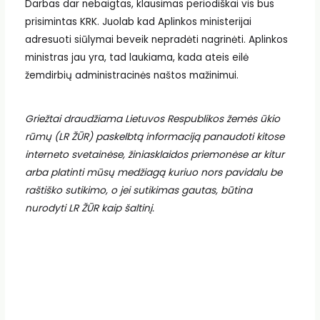
Darbas dar nebaigtas, klausimas periodiškai vis bus
prisimintas KRK. Juolab kad Aplinkos ministerijai
adresuoti siūlymai beveik nepradėti nagrinėti. Aplinkos
ministras jau yra, tad laukiama, kada ateis eilė
žemdirbių administracinės naštos mažinimui.
Griežtai draudžiama Lietuvos Respublikos žemės ūkio
rūmų (LR ŽŪR) paskelbtą informaciją panaudoti kitose
interneto svetainėse, žiniasklaidos priemonėse ar kitur
arba platinti mūsų medžiagą kuriuo nors pavidalu be
raštiško sutikimo, o jei sutikimas gautas, būtina
nurodyti LR ŽŪR kaip šaltinį.