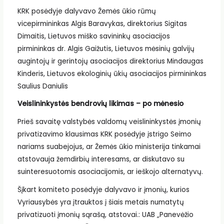
KRK posėdyje dalyvavo Žemės ūkio rūmų
vicepirmininkas Algis Baravykas, direktorius Sigitas
Dimaitis, Lietuvos miško savininkų asociacijos
pirmininkas dr. Algis Gaižutis, Lietuvos mėsinių galvijų
augintojų ir gerintojų asociacijos direktorius Mindaugas
Kinderis, Lietuvos ekologinių ūkių asociacijos pirmininkas
Saulius Daniulis
Veislininkystės bendrovių likimas – po mėnesio
Prieš savaitę valstybės valdomų veislininkystės įmonių
privatizavimo klausimas KRK posėdyje įstrigo Seimo
nariams suabejojus, ar Žemės ūkio ministerija tinkamai
atstovauja žemdirbių interesams, ar diskutavo su
suinteresuotomis asociacijomis, ar ieškojo alternatyvų.
Šįkart komiteto posėdyje dalyvavo ir įmonių, kurios
Vyriausybės yra įtrauktos į šiais metais numatytų
privatizuoti įmonių sąrašą, atstovai.: UAB „Pane­vėžio