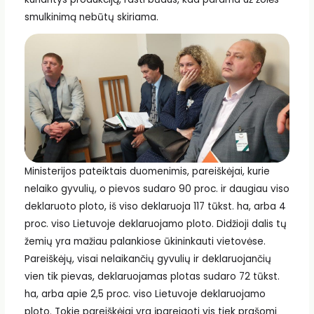
smulkinimą nebūtų skiriama.
Ministerijos pateiktais duomenimis, pareiškėjai, kurie
nelaiko gyvulių, o pievos sudaro 90 proc. ir daugiau viso
deklaruoto ploto, iš viso deklaruoja 117 tūkst. ha, arba 4
proc. viso Lietuvoje deklaruojamo ploto. Didžioji dalis tų
žemių yra mažiau palankiose ūkininkauti vietovėse.
Pareiškėjų, visai nelaikančių gyvulių ir deklaruojančių
vien tik pievas, deklaruojamas plotas sudaro 72 tūkst.
ha, arba apie 2,5 proc. viso Lietuvoje deklaruojamo
ploto. Tokie pareiškėjai yra įpareigoti vis tiek prašomi