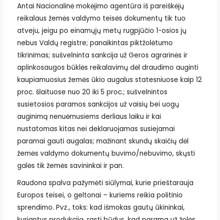
Antai Nacionalinė mokėjimo agentūra iš pareiškėjų
reikalaus žemės valdymo teisės dokumentų tik tuo
atveju, jeigu po einamųjų metų rugpjūčio 1-osios jų
nebus Valdų registre; panaikintas piktžolėtumo
tikrinimas; sušvelninta sankcija už Geros agrarinės ir
aplinkosaugos būklės reikalavimų dėl draudimo auginti
kaupiamuosius žemės ūkio augalus statesniuose kaip 12
proc. šlaituose nuo 20 iki 5 proc.; sušvelnintos
susietosios paramos sankcijos už vaisių bei uogų
auginimą nenuėmusiems derliaus laiku ir kai
nustatomas kitas nei deklaruojamas susiejamai
paramai gauti augalas; mažinant skundų skaičių dėl
žemės valdymo dokumentų buvimo/nebuvimo, skųsti
galės tik žemės savininkai ir pan.
Raudona spalva pažymėti siūlymai, kurie prieštarauja
Europos teisei, o geltonai – kuriems reikia politinio
sprendimo. Pvz., toks: kad išmokas gautų ūkininkai,
kuriantys produkciją, rasti būdus, kad parama už žolės