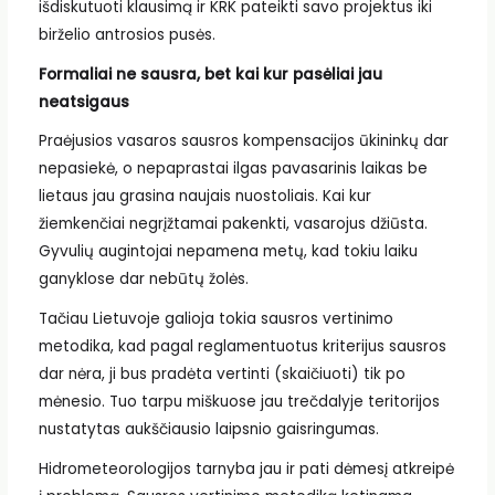
išdiskutuoti klausimą ir KRK pateikti savo projektus iki
birželio antrosios pusės.
Formaliai ne sausra, bet kai kur pasėliai jau
neatsigaus
Praėjusios vasaros sausros kompensacijos ūkininkų dar
nepasiekė, o nepaprastai ilgas pavasarinis laikas be
lietaus jau grasina naujais nuostoliais. Kai kur
žiemkenčiai negrįžtamai pakenkti, vasarojus džiūsta.
Gyvulių augintojai nepamena metų, kad tokiu laiku
ganyklose dar nebūtų žolės.
Tačiau Lietuvoje galioja tokia sausros vertinimo
metodika, kad pagal reglamentuotus kriterijus sausros
dar nėra, ji bus pradėta vertinti (skaičiuoti) tik po
mėnesio. Tuo tarpu miškuose jau trečdalyje teritorijos
nustatytas aukščiausio laipsnio gaisringumas.
Hidrometeorologijos tarnyba jau ir pati dėmesį atkreipė