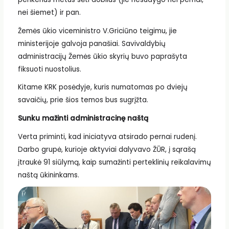
nei šiemet) ir pan.
Žemės ūkio viceministro V.Griciūno teigimu, jie
ministerijoje galvoja panašiai. Savivaldybių
administracijų Žemės ūkio skyrių buvo paprašyta
fiksuoti nuostolius.
Kitame KRK posėdyje, kuris numatomas po dviejų
savaičių, prie šios temos bus sugrįžta.
Sunku mažinti administracinę naštą
Verta priminti, kad iniciatyva atsirado pernai rudenį.
Darbo grupė, kurioje aktyviai dalyvavo ŽŪR, į sąrašą
įtraukė 91 siūlymą, kaip sumažinti perteklinių reikalavimų
naštą ūkininkams.