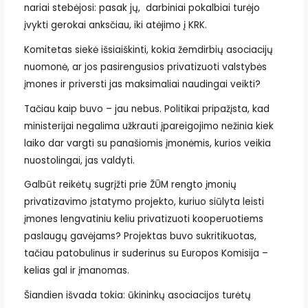
nariai stebėjosi: pasak jų, darbiniai pokalbiai turėjo
įvykti gerokai anksčiau, iki atėjimo į KRK.
Komitetas siekė išsiaiškinti, kokia žemdirbių asociacijų
nuomonė, ar jos pasirengusios privatizuoti valstybės
įmones ir priversti jas maksimaliai naudingai veikti?
Tačiau kaip buvo – jau nebus. Politikai pripažįsta, kad
ministerijai negalima užkrauti įpareigojimo nežinia kiek
laiko dar vargti su panašiomis įmonėmis, kurios veikia
nuostolingai, jas valdyti.
Galbūt reikėtų sugrįžti prie ŽŪM rengto įmonių
privatizavimo įstatymo projekto, kuriuo siūlyta leisti
įmones lengvatiniu keliu privatizuoti kooperuotiems
paslaugų gavėjams? Projektas buvo sukritikuotas,
tačiau patobulinus ir suderinus su Europos Komisija –
kelias gal ir įmanomas.
Šiandien išvada tokia: ūkininkų asociacijos turėtų