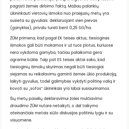
pagrįsti žemės dirbimo faktą. Mažiau palankių
ūkininkauti vietovių išmoka nuo praėjusių metų yra
susieta su gyvuliais: deklaruojant vien pievas
(ganyklas), privalu turėti bent 0,25 SG/ha.
ŽŪM primena, kad pagal EK teisės aktus, tiesioginės
išmokos gali būti mokamos ir už tuos plotus, kuriuose
nėra vykdoma gamyba, tačiau palaikoma gera
agrarinė būklė. Taip pat ES teisės aktai sako, kad
tiesioginių išmokų skyrimas negali būti tiesiogiai
siejamas su reikalavimu gaminti žemės ūkio produkciją,
laikyti gyvulius, todėl galimybės vykdyti politinę valią ir
kovoti su „sofos“ ūkininkais yra labai susiaurinamos.
Šių metų pasėlių deklaravimui žolės mulčiavimo
draudimo ŽŪM nutarė netaikyti, o dėl taikymo
ateinančiais metais siūlo diskusijas politiniu lygiu ir su
visuomene.