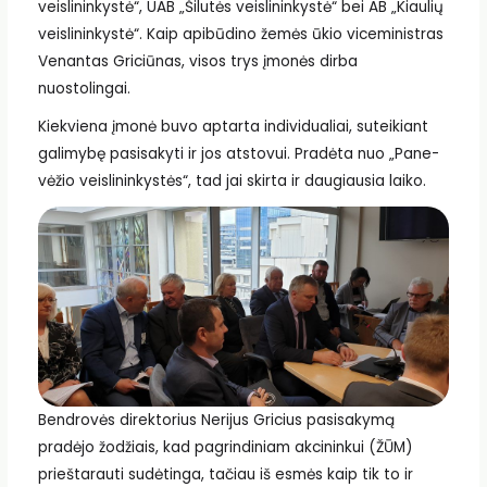
veislininkystė“, UAB „Šilutės veislininkystė“ bei AB „Kiau­lių
veisli­ninkystė“. Kaip apibūdino žemės ūkio viceministras
Venantas Griciūnas, visos trys įmonės dirba
nuostolingai.
Kiekviena įmonė buvo aptarta individualiai, suteikiant
galimybę pasisakyti ir jos atstovui. Pradėta nuo „Pane­
vėžio veislininkystės“, tad jai skirta ir daugiausia laiko.
Bendrovės direktorius Nerijus Gricius pasisakymą
pradėjo žodžiais, kad pagrindiniam akcininkui (ŽŪM)
prieštarauti sudėtinga, tačiau iš esmės kaip tik to ir