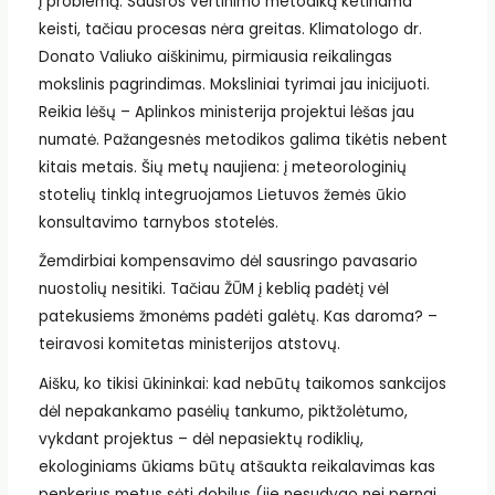
į problemą. Sausros vertinimo metodiką ketinama
keisti, tačiau procesas nėra greitas. Klimatologo dr.
Donato Valiuko aiškinimu, pirmiausia reikalingas
mokslinis pagrindimas. Moksliniai tyrimai jau inicijuoti.
Reikia lėšų – Aplinkos ministerija projektui lėšas jau
numatė. Pažangesnės metodikos galima tikėtis nebent
kitais metais. Šių metų naujiena: į meteorologinių
stotelių tinklą integruojamos Lietuvos žemės ūkio
konsultavimo tarnybos stotelės.
Žemdirbiai kompensavimo dėl sausringo pavasario
nuostolių nesitiki. Tačiau ŽŪM į keblią padėtį vėl
patekusiems žmonėms padėti galėtų. Kas daroma? –
teiravosi komitetas ministerijos atstovų.
Aišku, ko tikisi ūkininkai: kad nebūtų taikomos sankcijos
dėl nepakankamo pasėlių tankumo, piktžolėtumo,
vykdant projektus – dėl nepasiektų rodiklių,
ekologiniams ūkiams būtų atšaukta reikalavimas kas
penkerius metus sėti dobilus (jie nesudygo nei pernai,