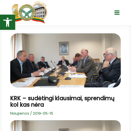
Pereiti
prie
Open toolbar
Main
turinio
Menu
KRK – sudėtingi klausimai, sprendimų
kol kas nėra
Naujienos
/
2019-05-15