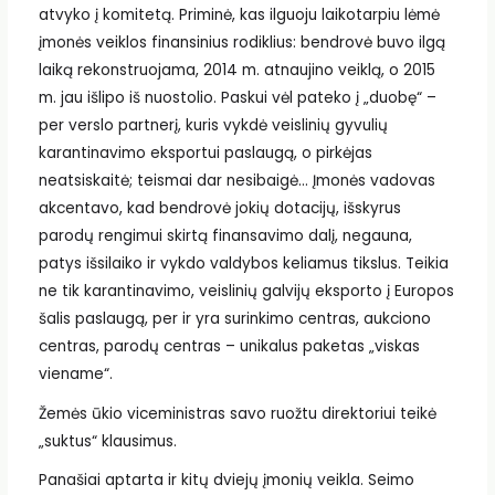
atvyko į komitetą. Priminė, kas ilguoju laikotarpiu lėmė
įmonės veiklos finansinius rodiklius: bendrovė buvo ilgą
laiką rekonstruojama, 2014 m. atnaujino veiklą, o 2015
m. jau išlipo iš nuostolio. Paskui vėl pateko į „duobę“ –
per verslo partnerį, kuris vykdė veislinių gyvulių
karantinavimo eksportui paslaugą, o pirkėjas
neatsiskaitė; teismai dar nesibaigė… Įmonės vadovas
akcentavo, kad bendrovė jokių dotacijų, išskyrus
parodų rengimui skirtą finansavimo dalį, negauna,
patys išsilaiko ir vykdo valdybos keliamus tikslus. Teikia
ne tik karantinavimo, veislinių galvijų eksporto į Europos
šalis paslaugą, per ir yra surinkimo centras, aukciono
centras, parodų centras – unikalus paketas „viskas
viename“.
Žemės ūkio viceministras savo ruožtu direktoriui teikė
„suktus“ klausimus.
Panašiai aptarta ir kitų dviejų įmonių veikla. Seimo