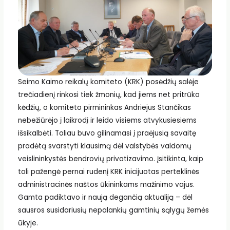
Seimo Kaimo reikalų komiteto (KRK) posėdžių salėje
trečiadienį rinkosi tiek žmonių, kad jiems net pritrūko
kėdžių, o komiteto pirmininkas Andriejus Stančikas
nebežiūrėjo į laikrodį ir leido visiems atvykusiesiems
išsikalbėti. Toliau buvo gilinamasi į praėjusią savaitę
pradėtą svarstyti klausimą dėl valstybės valdomų
veislinin­kystės bendrovių privati­zavimo. Įsitikinta, kaip
toli pažengė pernai rudenį KRK inicijuotas perteklinės
administracinės naštos ūkininkams mažinimo vajus.
Gamta padiktavo ir naują degančią aktualiją – dėl
sausros susidariusių nepalankių gamtinių sąlygų žemės
ūkyje.