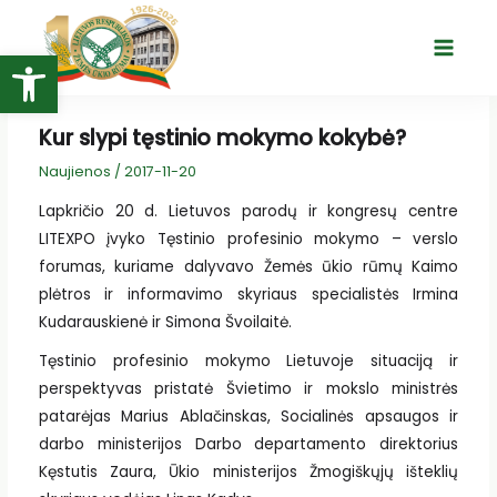
Pereiti
prie
Open toolbar
Main
turinio
Menu
Kur slypi tęstinio mokymo kokybė?
Naujienos
/
2017-11-20
Lapkričio 20 d. Lietuvos parodų ir kongresų centre
LITEXPO įvyko Tęstinio profesinio mokymo – verslo
forumas, kuriame dalyvavo Žemės ūkio rūmų Kaimo
plėtros ir informavimo skyriaus specialistės Irmina
Kudarauskienė ir Simona Švoilaitė.
Tęstinio profesinio mokymo Lietuvoje situaciją ir
perspektyvas pristatė Švietimo ir mokslo ministrės
patarėjas Marius Ablačinskas, Socialinės apsaugos ir
darbo ministerijos Darbo departamento direktorius
Kęstutis Zaura, Ūkio ministerijos Žmogiškųjų išteklių