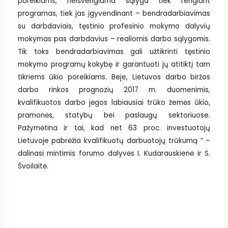
poreikiams, neišvengiama sąlyga tiek rengiant
programas, tiek jas įgyvendinant – bendradarbiavimas
su darbdaviais, tęstinio profesinio mokymo dalyvių
mokymas pas darbdavius – realiomis darbo sąlygomis.
Tik toks bendradarbiavimas gali užtikrinti tęstinio
mokymo programų kokybę ir garantuoti jų atitiktį tam
tikriems ūkio poreikiams. Beje, Lietuvos darbo biržos
darbo rinkos prognozių 2017 m. duomenimis,
kvalifikuotos darbo jėgos labiausiai trūko žemės ūkio,
pramonės, statybų bei paslaugų sektoriuose.
Pažymėtina ir tai, kad net 63 proc. investuotojų
Lietuvoje pabrėžia kvalifikuotų darbuotojų trūkumą “ –
dalinasi mintimis forumo dalyvės I. Kudarauskienė ir S.
Švoilaitė.