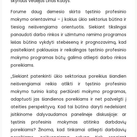
skyriaus vedėjas Linas Kadys.
Forume daug dėmesio skirta tęstinio profesinio
mokymo orientavimui – į kokius ūkio sektorius būtina ir
tiesiog neišvengiama orientuotis. Siekiant tikslingai
panaudoti darbo rinkos ir užimtumo rėmimo programos
lėšas būtina vykdyti stebėseną ir prognozavimą, kad
pasitelkiant paklausias ir reikalingas tęstinio profesinio
mokymo programas būtų galima atliepti darbo rinkos
poreikiams.
„Siekiant patenkinti ūkio sektoriaus poreikius šiandien
neišvengiamai reikia atlikti ir tęstinio profesinio
mokymo turinio kaitą: peržiūrėti mokymo programas,
adaptuoti jas šiandienos poreikiams ir net pažvelgti į
ateities perspektyvą. Kad tai būtina daryti nedelsiant
įsitikinome dalyvaudamos panelinėje diskusijoje: ar
tęstinis profesinis mokymas atitinka darbdavių
poreikiams? Žinoma, kad tinkamai atliepti darbdavių