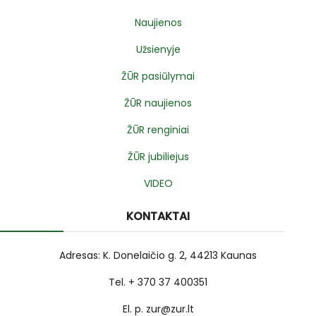
Naujienos
Užsienyje
ŽŪR pasiūlymai
ŽŪR naujienos
ŽŪR renginiai
ŽŪR jubiliejus
VIDEO
KONTAKTAI
Adresas: K. Donelaičio g. 2, 44213 Kaunas
Tel. + 370 37 400351
El. p. zur@zur.lt