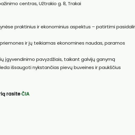
ažinimo centras, Užtrakio g. 8, Trakai
nėse praktinius ir ekonominius aspektus – patirtimi pasidali
s priemones ir jų teikiamas ekonomines naudas, paramos
ių įgyvendinimo pavyzdžiais, taikant galvijų ganymą
deda išsaugoti nykstančias pievų buveines ir paukščius
rią rasite
ČIA