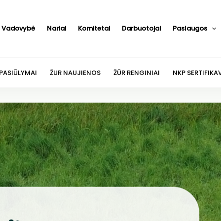
Vadovybė
Nariai
Komitetai
Darbuotojai
Paslaugos
 PASIŪLYMAI
ŽUR NAUJIENOS
ŽŪR RENGINIAI
NKP SERTIFIKA