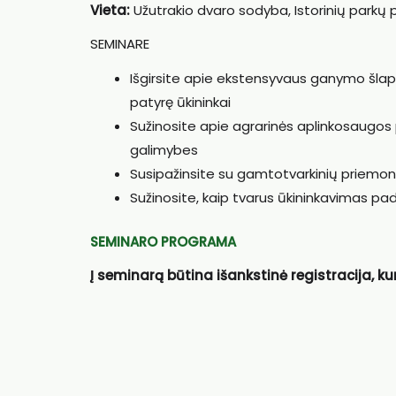
Vieta:
Užutrakio dvaro sodyba, Istorinių parkų p
SEMINARE
Išgirsite apie ekstensyvaus ganymo šlapy
patyrę ūkininkai
Sužinosite apie agrarinės aplinkosaugo
galimybes
Susipažinsite su gamtotvarkinių priemon
Sužinosite, kaip tvarus ūkininkavimas pa
SEMINARO PROGRAMA
Į seminarą būtina išankstinė registracija, ku