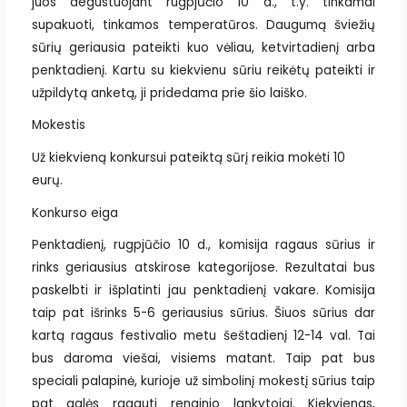
juos degustuojant rugpjūčio 10 d., t.y. tinkamai
supakuoti, tinkamos temperatūros. Daugumą šviežių
sūrių geriausia pateikti kuo vėliau, ketvirtadienį arba
penktadienį. Kartu su kiekvienu sūriu reikėtų pateikti ir
užpildytą anketą, ji pridedama prie šio laiško.
Mokestis
Už kiekvieną konkursui pateiktą sūrį reikia mokėti 10
eurų.
Konkurso eiga
Penktadienį, rugpjūčio 10 d., komisija ragaus sūrius ir
rinks geriausius atskirose kategorijose. Rezultatai bus
paskelbti ir išplatinti jau penktadienį vakare. Komisija
taip pat išrinks 5-6 geriausius sūrius. Šiuos sūrius dar
kartą ragaus festivalio metu šeštadienį 12-14 val. Tai
bus daroma viešai, visiems matant. Taip pat bus
speciali palapinė, kurioje už simbolinį mokestį sūrius taip
pat galės ragauti renginio lankytojai. Kiekvienas,