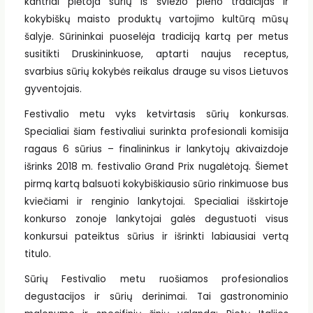
kantriai plėtoja sūrių iš šviežio pieno tradicijas ir
kokybiškų maisto produktų vartojimo kultūrą mūsų
šalyje. Sūrininkai puoselėja tradiciją kartą per metus
susitikti Druskininkuose, aptarti naujus receptus,
svarbius sūrių kokybės reikalus drauge su visos Lietuvos
gyventojais.
Festivalio metu vyks ketvirtasis sūrių konkursas.
Specialiai šiam festivaliui surinkta profesionali komisija
ragaus 6 sūrius – finalininkus ir lankytojų akivaizdoje
išrinks 2018 m. festivalio Grand Prix nugalėtoją. Šiemet
pirmą kartą balsuoti kokybiškiausio sūrio rinkimuose bus
kviečiami ir renginio lankytojai. Specialiai išskirtoje
konkurso zonoje lankytojai galės degustuoti visus
konkursui pateiktus sūrius ir išrinkti labiausiai vertą
titulo.
Sūrių Festivalio metu ruošiamos profesionalios
degustacijos ir sūrių derinimai. Tai gastronominio