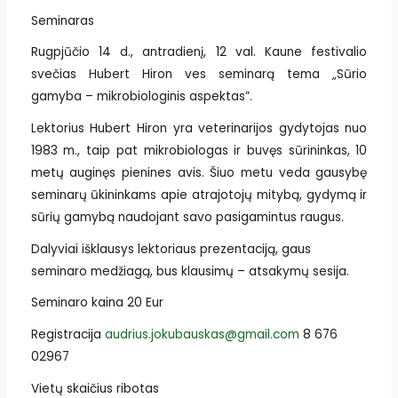
Seminaras
Rugpjūčio 14 d., antradienį, 12 val. Kaune festivalio
svečias Hubert Hiron ves seminarą tema „Sūrio
gamyba – mikrobiologinis aspektas”.
Lektorius Hubert Hiron yra veterinarijos gydytojas nuo
1983 m., taip pat mikrobiologas ir buvęs sūrininkas, 10
metų auginęs pienines avis. Šiuo metu veda gausybę
seminarų ūkininkams apie atrajotojų mitybą, gydymą ir
sūrių gamybą naudojant savo pasigamintus raugus.
Dalyviai išklausys lektoriaus prezentaciją, gaus
seminaro medžiagą, bus klausimų – atsakymų sesija.
Seminaro kaina 20 Eur
Registracija
audrius.jokubauskas@gmail.com
8 676
02967
Vietų skaičius ribotas