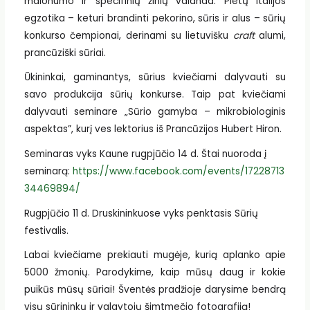
malonumo ir specifinių žinių valanda: Pietų Italijos
egzotika – keturi brandinti pekorino, sūris ir alus – sūrių
konkurso čempionai, derinami su lietuvišku
craft
alumi,
prancūziški sūriai.
Ūkininkai, gaminantys, sūrius kviečiami dalyvauti su
savo produkcija sūrių konkurse. Taip pat kviečiami
dalyvauti seminare „Sūrio gamyba – mikrobiologinis
aspektas”, kurį ves lektorius iš Prancūzijos Hubert Hiron.
Seminaras vyks Kaune rugpjūčio 14 d. Štai nuoroda į
seminarą:
https://www.facebook.com/events/17228713
34469894/
Rugpjūčio 11 d. Druskininkuose vyks penktasis Sūrių
festivalis.
Labai kviečiame prekiauti mugėje, kurią aplanko apie
5000 žmonių. Parodykime, kaip mūsų daug ir kokie
puikūs mūsų sūriai! Šventės pradžioje darysime bendrą
visų sūrininkų ir valgytojų šimtmečio fotografiją!