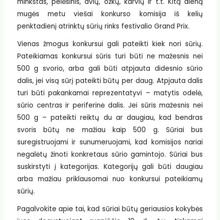
minkštas, pelėsinis, avių, ožkų, karvių ir t.t. Kitą dieną
mugės metu viešai konkurso komisija iš kelių
penktadienį atrinktų sūrių rinks festivalio Grand Prix.
Vienas žmogus konkursui gali pateikti kiek nori sūrių.
Pateikiamas konkursui sūris turi būti ne mažesnis nei
500 g svorio, arba gali būti atpjauta didesnio sūrio
dalis, jei visą sūrį pateikti būtų per daug. Atpjauta dalis
turi būti pakankamai reprezentatyvi – matytis odelė,
sūrio centras ir periferinė dalis. Jei sūris mažesnis nei
500 g – pateikti reiktų du ar daugiau, kad bendras
svoris būtų ne mažiau kaip 500 g. Sūriai bus
suregistruojami ir sunumeruojami, kad komisijos nariai
negalėtų žinoti konkretaus sūrio gamintojo. Sūriai bus
suskirstyti į kategorijas. Kategorijų gali būti daugiau
arba mažiau priklausomai nuo konkursui pateikiamų
sūrių.
Pagalvokite apie tai, kad sūriai būtų geriausios kokybės