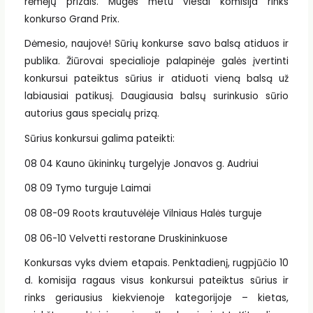
rėmėjų prizais. Mugės metu viešai komisija rinks
konkurso Grand Prix.
Dėmesio, naujovė! Sūrių konkurse savo balsą atiduos ir
publika. Žiūrovai specialioje palapinėje galės įvertinti
konkursui pateiktus sūrius ir atiduoti vieną balsą už
labiausiai patikusį. Daugiausia balsų surinkusio sūrio
autorius gaus specialų prizą.
Sūrius konkursui galima pateikti:
08 04 Kauno ūkininkų turgelyje Jonavos g. Audriui
08 09 Tymo turguje Laimai
08 08-09 Roots krautuvėlėje Vilniaus Halės turguje
08 06-10 Velvetti restorane Druskininkuose
Konkursas vyks dviem etapais. Penktadienį, rugpjūčio 10
d. komisija ragaus visus konkursui pateiktus sūrius ir
rinks geriausius kiekvienoje kategorijoje – kietas,