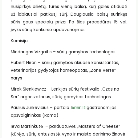
nusipirkęs bilietą, turės vieną balsą, kurį galės atiduoti
už labiausiai patikusį sūrį. Daugiausia balsų surinkęs
sūris gaus specialų prizą. Po šios procedūros 15 val.
įvyks sūrių konkurso apdovanojimai.
Komisija
Mindaugas Vizgaitis – sūrių gamybos technologas
Hubert Hiron – sūrių gamybos ūkiuose konsultantas,
veterinarijos gydytojas homeopatas, „Zone Verte”
narys
Mirek Sienkiewicz – Lenkijos sūrių festivalio „Czas na
Ser” organizatorius, sūrių gamybos technologas
Paulius Jurkevičius – portalo
15min.lt
gastronomijos
apžvalgininkas (Roma)
Ieva Martinkutė – parduotuvės „Masters of Cheese”
įkūrėja, sūrių entuziastė, vyno ir maisto derinimo žinovė