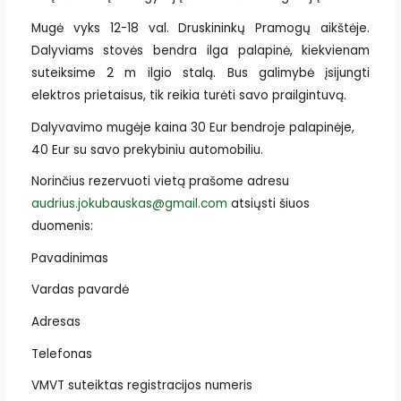
Mugė vyks 12-18 val. Druskininkų Pramogų aikštėje.
Dalyviams stovės bendra ilga palapinė, kiekvienam
suteiksime 2 m ilgio stalą. Bus galimybė įsijungti
elektros prietaisus, tik reikia turėti savo prailgintuvą.
Dalyvavimo mugėje kaina 30 Eur bendroje palapinėje,
40 Eur su savo prekybiniu automobiliu.
Norinčius rezervuoti vietą prašome adresu
audrius.jokubauskas@gmail.com
atsiųsti šiuos
duomenis:
Pavadinimas
Vardas pavardė
Adresas
Telefonas
VMVT suteiktas registracijos numeris