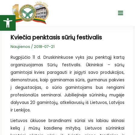
Pereiti
prie
Open toolbar
Main
turinio
Menu
Kviečia penktasis sūrių festivalis
Naujienos
/
2018-07-21
Rugpjūčio 11 d. Druskininkuose vyks jau penktąjį kartą
organizuojamas Sūrių festivalis. Ūkininkai – sūrių
gamintojai kvies paragauti ir įsigyti savo produkcijos,
demonstruos, kaip gaminamas sūris, gurmanus pakvies
į degustacijas, o sūrio gamintojams bus rengiami
profesionalūs seminarai. Jubiliejinėje sūrininkų mugėje
dalyvaus 20 gamintojų, atkeliavusių iš Lietuvos, Latvijos
ir Lenkijos.
Lietuvos ūkiuose brandinami sūriai vis labiau skinasi
kelią į mūsų kasdienę mitybą. Lietuvos sūrininkai